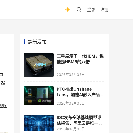
登录
注册
最新发布
三星展示下一代HBM，性
能是HBM5的八倍
中
2026年08月05日
陡然
PTC推出Onshape
Labs，加速AI融入产品开
发流程
2026年08月05日
理图
IDC发布全球基础模型评
估报告，阿里云是唯一入
选“领导者”象限的中国厂
2026年08月05日