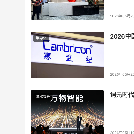
机动车乱停放一直是困扰城市治理的顽疾。如今，
2026年05月2
推送附近公共停车场信息。当规定时间内车主未
非接触执法让事件处置更高效，执法更有温度。
2026
半导体
2026年05月2
词元时代
摩尔线程
2026年05月1