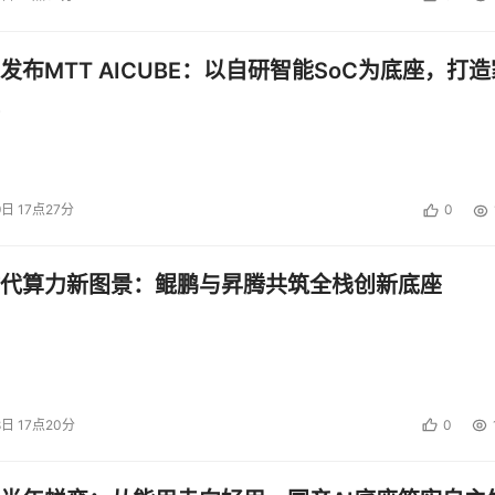
发布MTT AICUBE：以自研智能SoC为底座，打造
图：机动车乱停放治理）
9日 17点27分
0
，水域面积占三分之一，蓝藻问题严重影响水体环境。如今通过
代算力新图景：鲲鹏与昇腾共筑全栈创新底座
据，形成报告并智能分拨到市政、环保等部门，做到早发现、早
机夜间巡航和AI识别还能有效发现偷渔现象，提高治理效率，
8日 17点20分
0