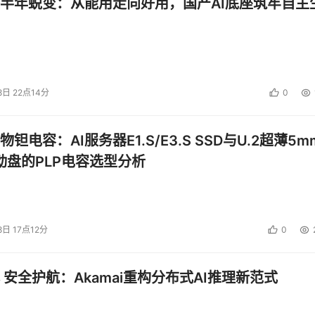
半年蜕变：从能用走向好用，国产AI底座筑牢自主
8日 22点14分
0
钽电容：AI服务器E1.S/E3.S SSD与U.2超薄5m
启动盘的PLP电容选型分析
8日 17点12分
0
 安全护航：Akamai重构分布式AI推理新范式
（配图：蓝藻治理）
名片，许多市民游客慕名而来，也成为安全保障的重点场合。中