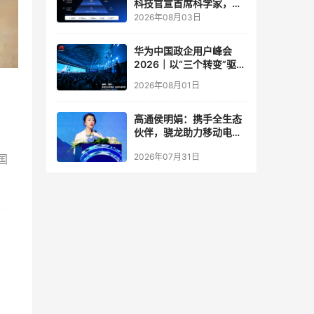
科技官宣首席科学家，要
让世界模型交付生产力
2026年08月03日
华为中国政企用户峰会
2026｜以“三个转变”驱动
服务体系全面升级
2026年08月01日
高通侯明娟：携手全生态
伙伴，骁龙助力移动电竞
体验打破边界
2026年07月31日
国
，积
管理
理
式携
，
行管