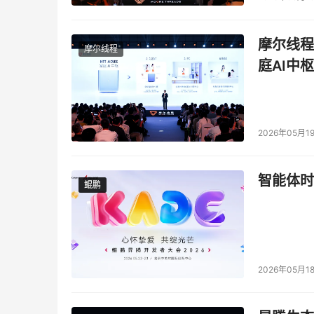
摩尔线程
摩尔线程
庭AI中枢
（配
2026年05月1
“绿水青山就是金山银山”，工业园区坐拥三大湖
智能体时
机不间断自动巡航，蓝藻AI识别实时捕获异常数
鲲鹏
鲲鹏
置，加速水环境治理和生态修复。同样，通过无人
处置成本。
2026年05月1