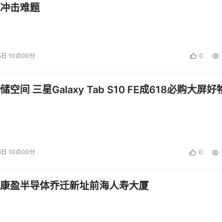
冲击难题
5日 10点00分
0
空间 三星Galaxy Tab S10 FE成618必购大屏好
8日 10点00分
0
（配图：数据治理）
康盈半导体乔迁新址前海人寿大厦
城市建设可感可享
。苏州工业园区智慧城市运行管理中心通过技
的场景中加强落地应用，让广大群众真正体验智慧城市建设的成