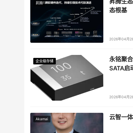
昇腾生态
昇腾
态根基
2026年04月2
永铭聚合物
企业级存储
企业级存储
企业级存储
企业级存储
SATA
2026年04月2
云智一体
Akamai
金鸡湖音乐喷泉，是工业园区的一张璀璨的城市