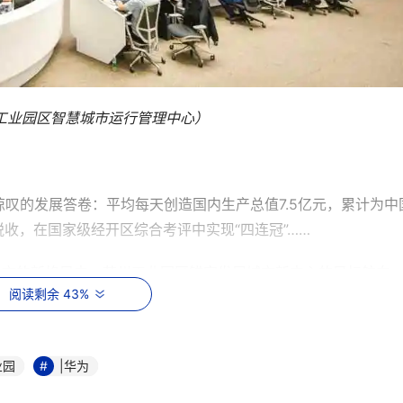
工业园区智慧城市运行管理中心）
叹的发展答卷：平均每天创造国内生产总值7.5亿元，累计为中
税收，在国家级经开区综合考评中实现“四连冠”……
强市的新格局中，苏州工业园区锚定发展城市新中心的目标航向
阅读剩余 43%
城市发展的重要内容，城市治理体系和治理能力的现代化离不开
数据、人工智能等新一代信息技术的发展与应用，也推动着城市管
社会治理精细化、科技化、智慧化水平，2019年11月，园区正
业园
|华为
“先规划，后建设”的原则，围绕“固基、强核、融合”的三步战略
建设集“感知、研判、预警、决策、指挥”于一体的智慧城市运