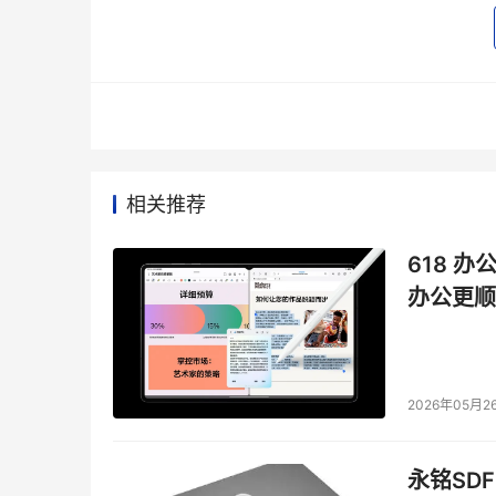
理中心，实现一屏观全貌，一网管全区，让城市
心高质量发展。
数字底座承载智慧应用，打造社会治理新高地
城市治理体系的建设依赖于数据资源共享与指挥
委办局、市区等阡陌纵横的组织架构内上传下达
相关推荐
收集可以借助5G、物联网、大数据、融合通信等
统数据，构建了事件处置、公共安全、生态环境
618 办
市智慧治理底座。
办公更顺
2026年05月2
永铭SDF