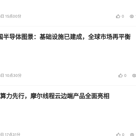
通过AI智能识别禁停区域车辆，第一时间给车主发送短信，提
6日 15点00分
0
响应，中心会联系执法大队，进行现场行政处理。在智慧管理之
中国半导体图景：基础设施已建成，全球市场再平衡
6日 10点30分
0
算力先行，摩尔线程云边端产品全面亮相
9日 17点31分
0