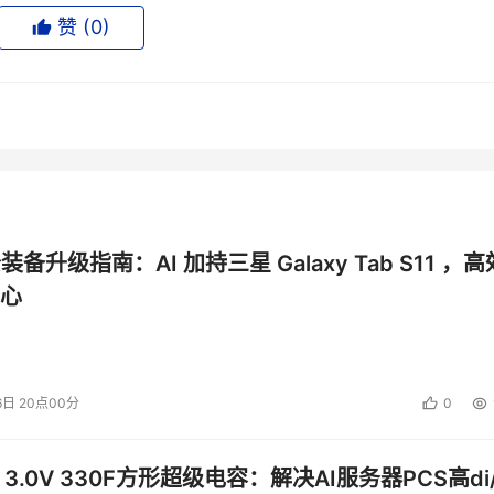
管理更高效，城市生活更便利，城市环境更美好，支撑苏州城市
赞 (
0
)
协同的彻底与高效
。城市每天都会产生海量数据流、指令流在各
，传递交互。在苏州工业园区智慧城市运行管理中心，数据的感
先进技术，打通汇聚园区31个部委办局及相关单位共计43个信
、交通运行、联动指挥5大版块9个专题态势画像，打造数据畅通
公装备升级指南：AI 加持三星 Galaxy Tab S11 ，高
心
6日 20点00分
0
 3.0V 330F方形超级电容：解决AI服务器PCS高di/