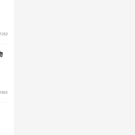
1262
物
1963
术融
果，