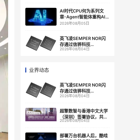
商
AI时代CPU何为系列文
章-Agent智能体重构AI
Infra基础设施
2026年08月05日
英飞凌SEMPER NOR闪
存通过信骅科技
2026年08月04日
AST2700 BMC认证，全
面强化其数据中心服务器
管理
业界动态
英飞凌SEMPER NOR闪
存通过信骅科技
2026年08月04日
AST2700 BMC认证，全
面强化其数据中心服务器
管理
超擎数智与香港中文大学
（深圳）签署协议，共建
2026年08月04日
人工智能和边缘计算联合
实验室
部署万台机器人后，酷哇