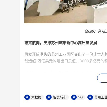
（配图：苏州
锚定航向，支撑苏州城市新中心高质量发展
勇立开放潮头的苏州工业园区交出了一份让世人惊
创造超1万亿美元的进出口总值、8000多亿元的
“十四五”开局之年，在苏州建设社会主义现代化
极寻求匹配发展定位的城市治理高效策略。作为
手段的智慧化，随着5G、物联网、云计算、大
向数字化、网络化、智能化转变。聚焦全方位提升
大数据
智慧城市
5G
苏州工
手华为启动智慧城市运行管理中心一期建设，按照
通过数据汇聚、智能融合、流程再造、科技赋能，