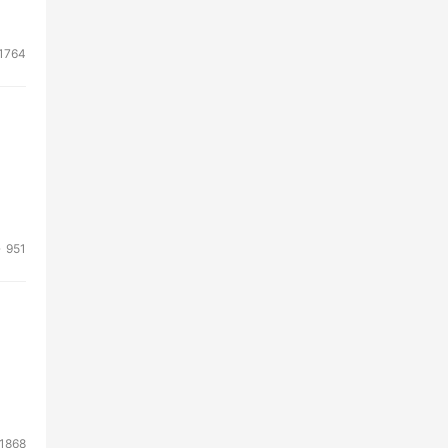
醒并
1764
下，
951
1868