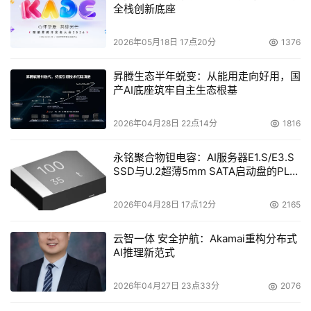
公司认为这些产品可以有效抵御网络威胁。”
全栈创新底座
欲了解有关Aruba安全解决方案的更多信息，请访问
2026年05月18日 17点20分
1376
www.arubanetworks.com/products/security/
昇腾生态半年蜕变：从能用走向好用，国
产AI底座筑牢自主生态根基
本文来源于DOIT传媒，文章内容仅供参考，不构成投资建议。
2026年04月28日 22点14分
1816
永铭聚合物钽电容：AI服务器E1.S/E3.S
SSD与U.2超薄5mm SATA启动盘的PLP
电容选型分析
2026年04月28日 17点12分
2165
云智一体 安全护航：Akamai重构分布式
AI推理新范式
2026年04月27日 23点33分
2076