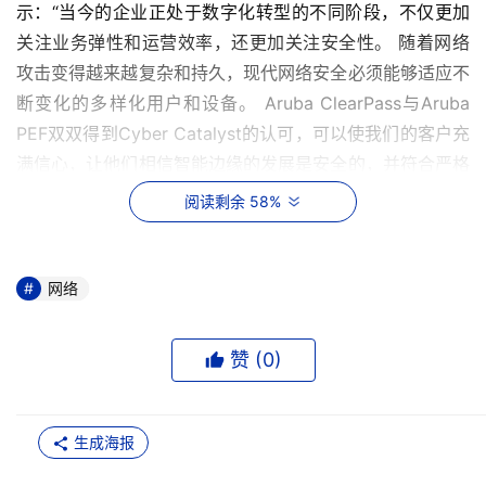
示：“当今的企业正处于数字化转型的不同阶段，不仅更加
关注业务弹性和运营效率，还更加关注安全性。 随着网络
攻击变得越来越复杂和持久，现代网络安全必须能够适应不
断变化的多样化用户和设备。 Aruba ClearPass与Aruba 
PEF双双得到Cyber Catalyst的认可，可以使我们的客户充
满信心，让他们相信智能边缘的发展是安全的，并符合严格
的法规和安全政策。”
阅读剩余 58%
根据Marsh发布的《 Cyber Catalyst 2020风险展望报告》
(Cyber Catalyst 2020 Risk Outlook)，全球因网络犯罪所
网络
造成的损失估计为1万亿美元，预计2025年网络安全支出将
达到2300亿美元。面对这种岌岌可危的局面，数千种产品
赞 (
0
)
涌入网络安全市场，各企业都在寻找对风险和不断变化的风
险格局都充分了解的可靠信息来源，以寻求清晰的指导。由
于保险公司经常需要对代价高昂的灾难性网络事件做出反
生成海报
应，他们在如何能够最好地保护企业资产方面拥有宝贵的见