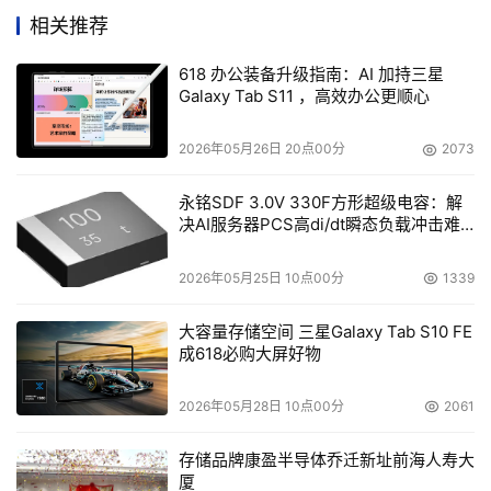
解。
相关推荐
获得Cyber Catalyst 指定的产品都要经过严格的、多阶段
618 办公装备升级指南：AI 加持三星
的评估过程。在此过程中，每个参与其中的保险公司都要对
Galaxy Tab S11 ，高效办公更顺心
网络安全解决方案降低网络风险的能力进行评估，同时还要
对一些关键的实际问题进行考量，比如易于部署和持续的管
2026年05月26日 20点00分
2073
理需求。Aruba ClearPass获得了多数投票，成为Cyber 
永铭SDF 3.0V 330F方形超级电容：解
Catalyst的指定解决方案，因为它能够提供全面的可见性，
决AI服务器PCS高di/dt瞬态负载冲击难
并结合了面向物联网、BYOD、企业设备以及员工、承包商
题
和访客的基于角色和设备的安全网络访问控制。无论是单独
2026年05月25日 10点00分
1339
部署还是与Aruba PEF结合使用，ClearPass都能为客户实
大容量存储空间 三星Galaxy Tab S10 FE
现零信任安全提供帮助，以减轻因为针对物联网设备和连接
成618必购大屏好物
到网络的用户的攻击激增而造成的风险。这种方法还可以为
希望通过采取SASE保护其运营的企业提供支持。为了进一
2026年05月28日 10点00分
2061
步降低安全的复杂性，同时增强执行功能，ClearPass还与
150多种第三方解决方案生态系统进行集成，涵盖了广泛的
存储品牌康盈半导体乔迁新址前海人寿大
厦
安全功能。