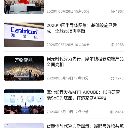
2026年05月26日 15点00分
1867
ZK Research首席分析师Zeus Kerravala 表示：“与其他网
络公司相比，Aruba以安全为中心、注重边缘的传统，使他
2026中国半导体图景：基础设施已建
们能够通过不同的视角来看待世界。正是这种独特的、从边
成，全球市场再平衡
缘到云的视角，使Aruba能够不断开发出可靠的集成安全解
决方案。尤其是在物联网和远程办公日益普及的情况下，潜
2026年05月26日 10点30分
1058
在威胁范围扩大且变化迅速，这些解决方案非常符合现代企
词元时代算力先行，摩尔线程云边端产品
业的安全需求。”
全面亮相
Marsh美国网络业务负责人Tom Reagan 说道：“Cyber 
2026年05月19日 17点31分
1973
Catalyst的指定表明，领先的保险公司认为Aruba 
ClearPass可以帮助降低网络风险。对于那些寻求能够有效
摩尔线程发布MTT AICUBE：以自研智
改善网络风险的解决方案的企业来说，Aruba ClearPass是
能SoC为底座，打造家庭AI中枢
非常值得考虑的产品。此类Cyber Catalyst解决方案旨在解
2026年05月19日 17点27分
2034
决企业目前面临的网络风险，并且与2019年参与评定的人
员一起，拟定了一份包含30个网络安全产品的名单，保险
智能体时代算力新图景：鲲鹏与昇腾共筑