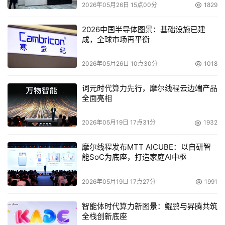
2026年05月26日 15点00分
1829
U选”是依托中国联通、华中师范大学“国家数字化学习工程
技术研究中心”和“教育大数据应用技术国家工程实验室”两个
2026中国半导体图景：基础设施已建
国家级科研机构的大数据分析能力,基于人工智能等新兴技
成，全球市场再平衡
术,为高中生提供职业性格测试、新高考选科、志愿模拟填
报、录取概率预测、招录数据查询、高校专业信息查询的互
2026年05月26日 10点30分
1018
联网产品。
词元时代算力先行，摩尔线程云边端产品
全面亮相
高考U选团队深度剖析高考志愿填报需求,融合国家考试院数
据以及历年积累的志愿填报数据,打造基于大数据分析的志
2026年05月19日 17点31分
1932
愿填报平台,能够帮助学生及家长解决海量信息查询难、志
愿填报没把握、职业方向不清晰等问题,为学生志愿填报提
摩尔线程发布MTT AICUBE：以自研智
能SoC为底座，打造家庭AI中枢
供科学指导,指引职业方向,助力迈入理想大学。
2026年05月19日 17点27分
1991
本文来源于DOIT传媒，文章内容仅供参考，不构成投资建议。
智能体时代算力新图景：鲲鹏与昇腾共筑
全栈创新底座