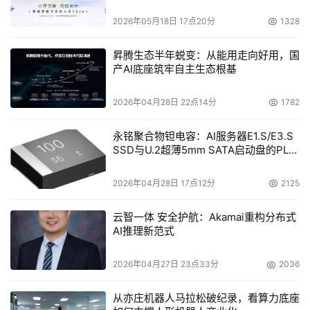
2026年05月18日 17点20分
1328
昇腾生态半年蜕变：从能用走向好用，国
产AI底座筑牢自主生态根基
2026年04月28日 22点14分
1782
永铭聚合物钽电容：AI服务器E1.S/E3.S
SSD与U.2超薄5mm SATA启动盘的PLP
电容选型分析
2026年04月28日 17点12分
2125
云智一体 安全护航：Akamai重构分布式
AI推理新范式
2026年04月27日 23点33分
2036
从亦庄机器人马拉松破纪录，看算力底座