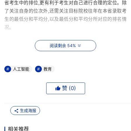
省考生中的排位,更有利于考生对自己进行合理的定位。除
了关注自身的位次外,还需关注目标院校往年在本省录取考
生的最低分和平均分,以及最低分和平均分所对应的排名情
况。
3.拉开梯度
阅读剩余 54%
志愿梯度在高考志愿填报中很重要。所谓志愿梯度,就是在
高考录取各批次中的院校志愿及专业志愿中,按照一定的分
人工智能
教育
差从高到低拉开档次形成层次阶梯,根据“冲一冲”、“稳一
稳”、“保一保”的梯度综合考虑。第一志愿可以选择最心仪
的、录取分数相对较高的院校,中间档位的志愿可以填报录
赞 (
0
)
取线与自己成绩相当的院校,最后选择保底院校,要以保底不
滑档为目标。
生成海报
4.冷热兼顾
相关推荐