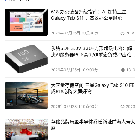
在专业选择上不要全部填报热门专业,考生一定要做到冷热
兼顾,并尽量选择专业服从调剂。热门专业录取分数高且竞
618 办公装备升级指南：AI 加持三星
Galaxy Tab S11 ，高效办公更顺心
争激烈,尤其当今社会发展变化快,当年的热门专业不代表未
来就业前景依然可观。选择专业要根据自身的性格特点、兴
2026年05月26日 20点00分
2039
趣爱好、个人优势等方面综合考虑,不要盲目跟风。若一味
选择热门专业,但发现并不适合自己或是对专业学习兴趣低,
永铭SDF 3.0V 330F方形超级电容：解
学习起来会非常痛苦。
决AI服务器PCS高di/dt瞬态负载冲击难
题
志愿填报其实是一项非常复杂的工程,全国有近2800所院校
2026年05月25日 10点00分
1310
及500多个专业,面对海量院校及专业信息,在短短几天的填
大容量存储空间 三星Galaxy Tab S10 FE
报时间内去各大网站查询费时费力,信息收集非常困难,并且
成618必购大屏好物
考生及家长不知道如何基于高考分数、历史招录数据以及最
新招录信息来预估被录取的概率,因而,适当地借助一些信息
2026年05月28日 10点00分
2023
化辅助工具,可以轻松解决这些问题。
存储品牌康盈半导体乔迁新址前海人寿大
当前,网络上各类辅助工具种类繁多,数据全面性参差不齐、
厦
专业度有高有低。值得关注的是一款“高考U选”产品。“高考