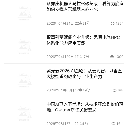
从亦庄机器人马拉松破纪录，看算力底座
月为攻击最高峰，之后逐月递减。7月之后的DDoS趋势和
如何支撑人形机器人商业化
去年基本保持一致，且稍稍减少。除了医疗行业，政府和教
育行业的DDoS态势也有相同趋势。稍有不同的是，在下半
2026年04月24日 22点31分
1284
年，DDoS下降的趋势更加明显。
智算引擎赋能产业升级：思源电气HPC
观点八：单一团伙的攻击总流量最高达到
3624TB
，这个最
体系化能力应用实践
大攻击总流量是去年的两倍以上
2026年04月20日 17点17分
1000
2020年共发现45个活跃团伙，大部分团伙规模都在200到1
紫光云2026 AI战略：从云到智，以垂直
万之间，规模最大的团伙成员高达4.9万个。单一团伙的攻
大模型重构政企与工业生产力
击总流量最高达到3624TB，这个最大攻击总流量是去年的
两倍以上。团伙攻击资源主要为IDC和物联网设备。
2026年04月03日 17点49分
687
观点九：我们检测到的
Mirai
和
Gafgyt
仍旧是当今世界范围
中国AI已入下半场：从技术狂欢到价值落
内影响最大的两个
Linux/IoT DDoS
家族
地，Gartner解读关键变局
2020年，伏影实验室追踪到这两个家族的C&C地址就超过
2026年03月27日 22点42分
1611