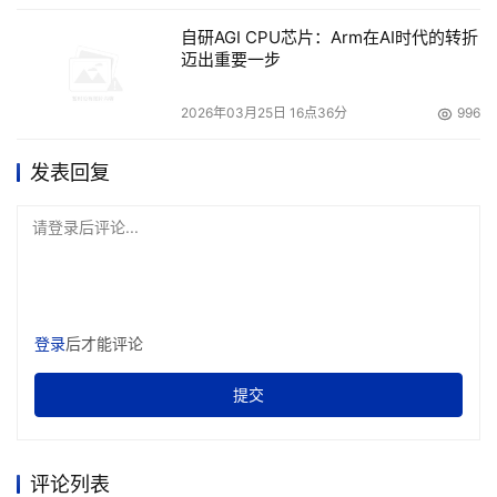
了1500个，活跃C&C占到94%，平均每日就会新部署约
自研AGI CPU芯片：Arm在AI时代的转折
4~5个C&C。这些C&C攻击了超过22万个IP和域名，平均
迈出重要一步
每月700多个目标。
2026年03月25日 16点36分
996
发表回复
本文来源于DOIT传媒，文章内容仅供参考，不构成投资建议。
请登录后评论...
登录
后才能评论
提交
评论列表