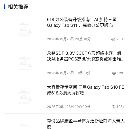
分布趋于平均，5Gbps以下的小规模攻击比例有所减少。
相关推荐
618 办公装备升级指南：AI 加持三星
Galaxy Tab S11 ，高效办公更顺心
观点四：
DDoS
反射型攻击数量和反射源数量占比增加，新
型反射攻击层出不穷，反射攻击防护需要及时更新
2026年05月26日 20点00分
2001
反射类型的攻击次数占全部攻击的34%。相比去年增长明
永铭SDF 3.0V 330F方形超级电容：解
决AI服务器PCS高di/dt瞬态负载冲击难
显。从攻击源类型来看，反射源占比增加，2020年中反射
题
源数量占所有攻击源的14%。
2026年05月25日 10点00分
1281
大容量存储空间 三星Galaxy Tab S10 FE
成618必购大屏好物
观点五：新型攻击方法不断发现，
DDoS
防御技术需要及时
更新
2026年05月28日 10点00分
1984
DNS
协议安全漏洞
“NXNSAttack”
可导致大型
DDoS
攻击
存储品牌康盈半导体乔迁新址前海人寿大
厦