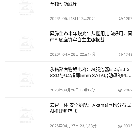
慢速攻击有更大的危害，对业务服务器性能消耗有更明显作
全栈创新底座
用。
2026年05月18日 17点20分
1297
这些新型的攻击方法，需要DDoS技术相关的研发人员和运
昇腾生态半年蜕变：从能用走向好用，国
维人员，不断更新已有技术和策略，来应对这些新型攻击。
产AI底座筑牢自主生态根基
观点六：攻击平均时长缩短，攻击成本不断下降
2026年04月28日 22点14分
1749
DDoS攻击的平均时长为42分钟，相比去年下降了21%。攻
永铭聚合物钽电容：AI服务器E1.S/E3.S
击时长在30分钟以内的DDoS攻击占了全部攻击的79.9%，
SSD与U.2超薄5mm SATA启动盘的PLP
与2019年的75%相比提升了6%。
电容选型分析
2026年04月28日 17点12分
2089
云智一体 安全护航：Akamai重构分布式
观点七：国内医疗、教育、政府行业疫情期间遭受
DDoS
攻
AI推理新范式
击次数增长显著
2026年04月27日 23点33分
2005
医疗行业在疫情期间遭受的DDoS攻击有增无减。三月和四