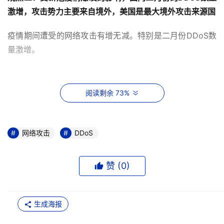
激增，攻击势力主要来自境外，美国是最大境外攻击来源国
疫情期间遭受的网络攻击有增无减。特别是二月份DDoS数
量激增。
阅读剩余 73%
1-4月份的攻击中，74.21%的攻击都来自国外。美国是最大
境外攻击来源国，攻击占比24%。
网络攻击
DDoS
观点三：
5G
环境下的
DDoS
攻击带宽增加，平均攻击峰值提
升，中小型攻击替代小型攻击占主导地位。
赞 (
0
)
从历史趋势变化来看，平均攻击峰值自2018下半年起已经
进入了新的梯度。2020年，18.16%的攻击峰值在5-
10Gbps之间，在所有区间中占比最高。相比2019年攻击峰
生成海报
值向1-5G单侧分化，2020年的攻击峰值在5-50G的各区间