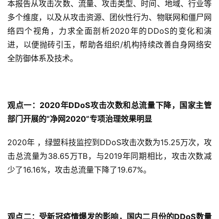
本报告从攻击次数、流量、攻击类型、时间、地域、行业等
多个维度，以及从攻击资源、团伙性行为、物联网和僵尸网
络四个视角，力求全面剖析2020年的DDoS的变化和演
进，以便抛砖引玉，帮助各组织/机构持续改善自身网络安
全防御体系及技术。
观点一：
2020
年
DDoS
攻击次数和总流量下降，国家主管
部门开展的
“
净网
2020”
专项治理效果明显
2020年 ，绿盟科技监控到DDoS攻击次数为15.25万次，攻
击总流量为38.65万TB，与2019年同期相比，攻击次数减
少了16.16%，攻击总流量下降了19.67%。
观点二：受新冠疫情爆发的影响，国内二月份的
DDoS
数量