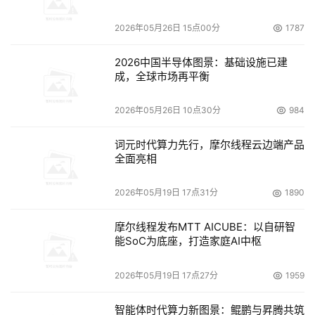
2020年5月，以色列研究人员报告了一个新的DNS服务器
漏洞，被称为"NXNSAttack"。攻击者可以利用这个漏洞，
2026年05月26日 15点00分
1787
同时部署恶意的DNS服务器，可以对目标DNS服务器发起
2026中国半导体图景：基础设施已建
攻击，最大能导致流量增加1620倍。
成，全球市场再平衡
RangeAmp
攻击
2026年05月26日 10点30分
984
2020年5月，中国研究人员发布了另外一种新型的DDoS攻
词元时代算力先行，摩尔线程云边端产品
击放大方法(RangeAmp)，利用HTTP头部的Range字段发
全面亮相
起恶意请求，可使CDN（内容分发网络）和CDN，或者
CDN和目标服务器的流量最高放大几千甚至上万倍。
2026年05月19日 17点31分
1890
新型
HTTP2 DDoS
攻击预警，
CC2.0
时代即将到来
摩尔线程发布MTT AICUBE：以自研智
能SoC为底座，打造家庭AI中枢
随着HTTP2.0的逐步应用，新协议带来了新的HTTP攻击威
2026年05月19日 17点27分
1959
胁。随着HTTP2协议漏洞接二连三爆出，越来越多研究指
出，不同于过去的CC攻击，基于HTTP2的新型CC攻击、
智能体时代算力新图景：鲲鹏与昇腾共筑