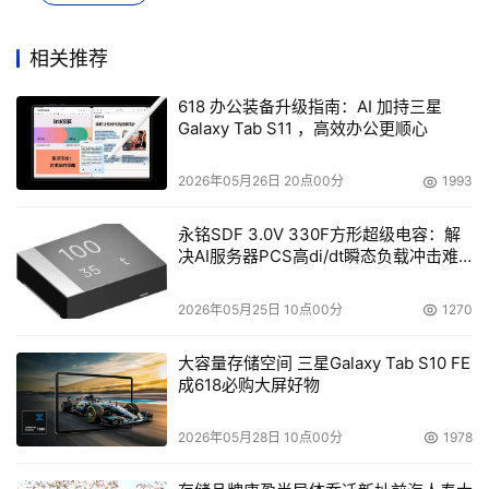
InterSystems日本总经理Masane Hayashi表示，“借助
相关推荐
FHIR的互操作性，以及我们为新系统开发提供的支持，新
系统将实现大量医疗信息的快速处理和分析，我们很荣幸能
618 办公装备升级指南：AI 加持三星
够为临床用户提供所需信息。医护人员的工作疲劳问题正在
Galaxy Tab S11 ，高效办公更顺心
变成日益严重的社会问题，我们很高兴可以对此有所贡
献。”
2026年05月26日 20点00分
1993
永铭SDF 3.0V 330F方形超级电容：解
决AI服务器PCS高di/dt瞬态负载冲击难
本文来源于DOIT传媒，文章内容仅供参考，不构成投资建议。
题
2026年05月25日 10点00分
1270
大容量存储空间 三星Galaxy Tab S10 FE
成618必购大屏好物
2026年05月28日 10点00分
1978