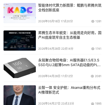
智能体时代算力新图景：鲲鹏与昇腾共筑
全栈创新底座
2026年05月18日 17点20分
1281
昇腾生态半年蜕变：从能用走向好用，国
产AI底座筑牢自主生态根基
2026年04月28日 22点14分
1741
永铭聚合物钽电容：AI服务器E1.S/E3.S
SSD与U.2超薄5mm SATA启动盘的PLP
电容选型分析
2026年04月28日 17点12分
2081
云智一体 安全护航：Akamai重构分布式
AI推理新范式
2026年04月27日 23点33分
1995