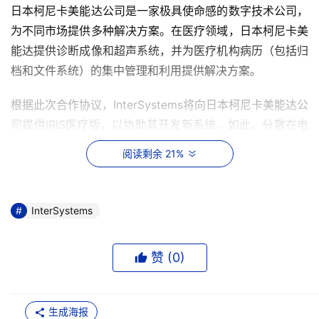
日本柯尼卡美能达公司是一家极具使命感的数字技术公司，
为不同市场提供多种解决方案。在医疗领域，日本柯尼卡美
能达提供诊断成像和超声系统，并为医疗机构病历（包括归
档和文件系统）的集中管理和利用提供解决方案。
根据此次合作协议，InterSystems将向日本柯尼卡美能达公
司提供IRIS医疗版，以协助其开发新系统，如此，分散在电
子病例、诊断成像、实验室、文档系统等各个系统中的医疗
阅读剩余 21%
数据将实现自动互联、可视化和可利用。作为合作伙伴，
InterSystems将全力支持日本柯尼卡美能达公司提高效率，
并助力其改善患者就医体验，提升患者安全。
InterSystems
“我们很高兴InterSystems IRIS医疗版的HL7®FHIR®能力、
赞 (
0
)
对医疗信息交换新标准的支持以及快速处理医疗数据的能
力，得到了日本柯尼卡美能达公司的高度认可，
InterSystems IRIS 医疗版成为其开发医疗系统的核心技
生成海报
术。”
