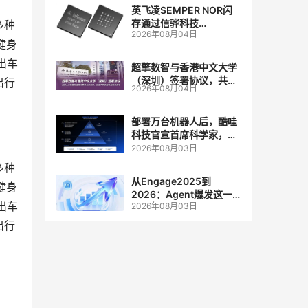
英飞凌SEMPER NOR闪
存通过信骅科技
多种
2026年08月04日
AST2700 BMC认证，全
健身
面强化其数据中心服务器
出车
管理
超擎数智与香港中文大学
（深圳）签署协议，共建
出行
2026年08月04日
人工智能和边缘计算联合
实验室
部署万台机器人后，酷哇
科技官宣首席科学家，要
让世界模型交付生产力
2026年08月03日
多种
从Engage2025到
健身
2026：Agent爆发这一
出车
2026年08月03日
年，AI CRM 走到哪了
出行