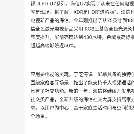
视ULED U7系列，海信U7实现了从未在任何电
就是现场。据了解，XDR是HDR“进阶版”，海信
电视新产品的海信，今年则推出了从75英寸到1
信全色激光电视新品采用 RGB三基色全色光源
亮度提升，屏前亮度达到430尼特，色域最高标准可达
超越高端影院近50%。
应用是电视的灵魂。于芝涛说：屏幕具备的独特价
围绕家庭客厅场景，推出了能支持千人视频通话
具有了社交功能。新的一年，海信将继续开发电
社交类产品，全新升级的海信社交大屏支持居家办
求。以用户为中心，基于家庭生活时间与空间的
全场景。