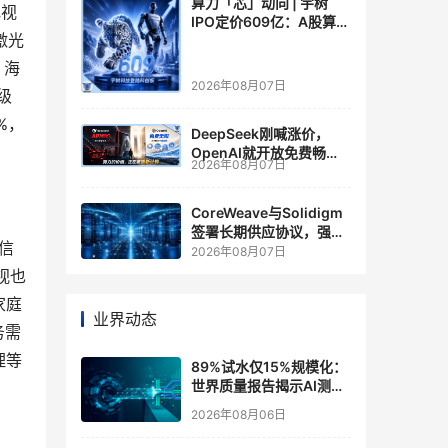
算力「芯」动向 | 宇树
电视
IPO定价609亿：A股算力
激光
芯片供应链的狂欢与泡沫
。海
2026年08月07日
级
%，
DeepSeek刚喊涨价，
OpenAI就开放免费畅
2026年08月07日
聊？大模型定价的平行宇
宙，同一天裂开了
CoreWeave与Solidigm
签署长期供应协议，强化
信
一体化人工智能云平台
2026年08月07日
视也
家庭
业界动态
务需
理等
89%试水仅15%规模化：
世界质量报告揭示AI测
试"落地鸿沟"
2026年08月06日