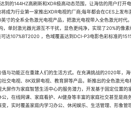
视达到的144HZ高刷新和XDR极高动态范围，让海信的用户打开
也将成为行业第一家推出XDR电视的厂商;每年都会在CES上发布
00英寸的全系全色激光电视产品，把激光电视带入全色激光时代
架构，单封激光器光源互不干扰，显色更纯净，实现了20%的像素
107%BT2020 ，色域覆盖达到DCI-P3电影色彩标准的151
值与功能正在重建人们的生活方式。在充满挑战的2020年，海
的社交电视、8K双屏电视、教育屏等产品，新推出的全色激光电
视大屏作为家庭智慧生活中心的服务潜力，开发基于固定位置的
公，在线网课、家庭看护、AI健身等丰富的家庭社交甚至是商
演变，实时覆盖家庭内学习办公、休闲娱乐、生活管理、形象管