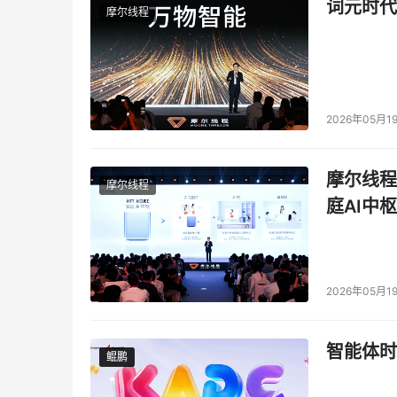
词元时代
摩尔线程
2026年05月1
摩尔线程
摩尔线程
庭AI中枢
2026年05月1
智能体时
鲲鹏
鲲鹏