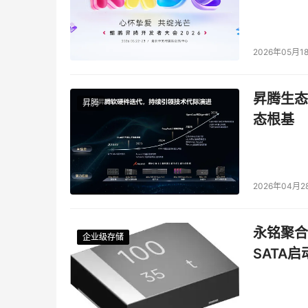
2026年05月1
昇腾生态
昇腾
态根基
2026年04月2
永铭聚合物
企业级存储
企业级存储
企业级存储
企业级存储
SATA