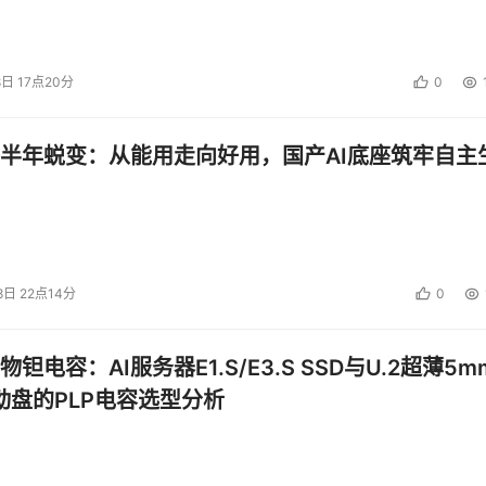
8日 17点20分
0
半年蜕变：从能用走向好用，国产AI底座筑牢自主
8日 22点14分
0
钽电容：AI服务器E1.S/E3.S SSD与U.2超薄5m
启动盘的PLP电容选型分析