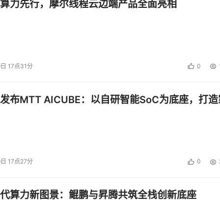
算力先行，摩尔线程云边端产品全面亮相
9日 17点31分
0
发布MTT AICUBE：以自研智能SoC为底座，打造
9日 17点27分
0
代算力新图景：鲲鹏与昇腾共筑全栈创新底座