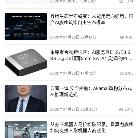
2026年05月18日 17点20分
1374
本文来源于DOIT传媒，文章内容仅供参考，不构成投资建议。
昇腾生态半年蜕变：从能用走向好用，国
产AI底座筑牢自主生态根基
2026年04月28日 22点14分
1815
永铭聚合物钽电容：AI服务器E1.S/E3.S
SSD与U.2超薄5mm SATA启动盘的PLP
电容选型分析
2026年04月28日 17点12分
2165
云智一体 安全护航：Akamai重构分布式
AI推理新范式
2026年04月27日 23点33分
2075
从亦庄机器人马拉松破纪录，看算力底座
如何支撑人形机器人商业化