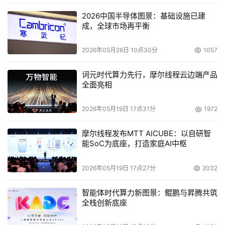
加了对Session的支持，Mongos侧的Session对象跟踪事务
执行的状态并路由到对应的Shard上执行，而且集群模式下
2026中国半导体图景：基础设施已建
成，全球市场再平衡
的事务使用方式与副本集完全一致；
操作审计功能
，即支持
用户/库/表/操作级别的审计功能；
查询内存限制
，避免并发
2026年05月26日 10点30分
1057
查询下的OOM问题；以及
中文全文检索
、
Mongos路由自
动刷新
、Mongo
R
ocks
、
数据库层面物理热备
等。
词元时代算力先行，摩尔线程云边端产品
全面亮相
崔鑫最后表示，2021年华为云数据库将从MongoDB集群单
shard事务、集群分布式事务、物化视图等方面去提升改
2026年05月19日 17点31分
1972
进，未来将以 rocksdb 存储引擎为主, 在存储架构层面同时
摩尔线程发布MTT AICUBE：以自研智
发展计算存储分离和计算存储混合的两种产品形态，充分利
能SoC为底座，打造家庭AI中枢
用华为软硬件优势持续构建业内领先的技术和服务，未来的
GaussDB(for Mongo)和DDS会更优秀。
2026年05月19日 17点27分
2032
详细内容请搜索“IT大咖说-MongoDB中文社区线上技术大
智能体时代算力新图景：鲲鹏与昇腾共筑
全栈创新底座
会”观看视频回放。