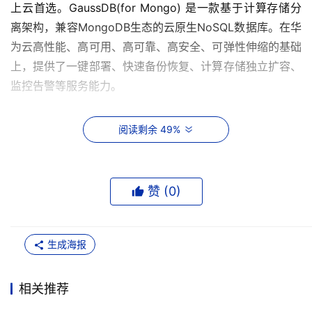
上云首选。GaussDB(for Mongo) 是一款基于计算存储分
离架构，兼容MongoDB生态的云原生NoSQL数据库。在华
为云高性能、高可用、高可靠、高安全、可弹性伸缩的基础
上，提供了一键部署、快速备份恢复、计算存储独立扩容、
监控告警等服务能力。
相比社区版，GaussDB(for Mongo) 优势明显，如添加
阅读剩余 49%
Secondary节点从小时级缩短为秒级；基于WAL复制，
Secondary节点无写IO，从根本上解决社区版Seconary节
点Oplog脱节问题；Primary/Seconary无任何IO交互，
赞 (
0
)
Secondary节点个数理论无上限, 可支持百万级OPS；
LSMTree Compaction 计算/IO卸载到Compaction统一调
度池，集中管理，不浪费用户读写IO；基于共享存储，
生成海报
Chunk分裂/迁移动作不引起真实IO，只更新路由元数据，
秒级分裂/均衡。
相关推荐