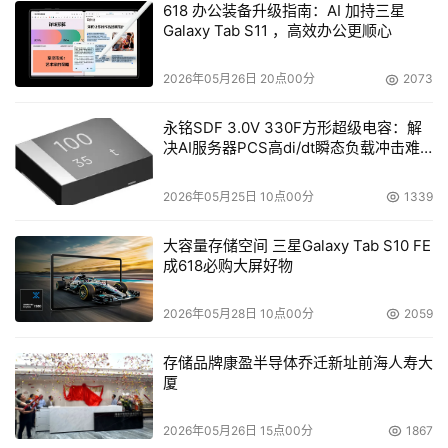
618 办公装备升级指南：AI 加持三星
Galaxy Tab S11 ，高效办公更顺心
2026年05月26日 20点00分
2073
永铭SDF 3.0V 330F方形超级电容：解
决AI服务器PCS高di/dt瞬态负载冲击难
题
2026年05月25日 10点00分
1339
大容量存储空间 三星Galaxy Tab S10 FE
成618必购大屏好物
​华为云数据库GaussDB(for Mongo)架构图
2026年05月28日 10点00分
2059
D
DS在
MongoDB
社区源码上的实践
存储品牌康盈半导体乔迁新址前海人寿大
基于云上MongoDB承载更多业务诉求的现状，华为云文档
厦
数据库服务DDS在MongoDB社区版开放了7大源码实践能
力，如
集群模式下支持多文档事务
，即通过在Mongos上增
2026年05月26日 15点00分
1867