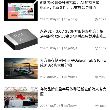
将实现远程开关机，在线离线热插拔部件，打通从数据采
618 办公装备升级指南：AI 加持三星
Galaxy Tab S11 ，高效办公更顺心
集、读取、呈现到控制的各个环节。
2026年05月26日 20点00分
2073
为了满足数据中心的整体运维需求，浪潮还构建了物理基础
设施管理平台 ISPIM，提供资产统一管理、设备实时监控、
永铭SDF 3.0V 330F方形超级电容：解
告警精准推送、设备自动巡检、无状态固件管理、智能能耗
决AI服务器PCS高di/dt瞬态负载冲击难
题
分析等功能，实现数据中心内部服务器、存储、网络设备统
2026年05月25日 10点00分
1339
一智能监控运维。
大容量存储空间 三星Galaxy Tab S10 FE
目前，各行各业都在关注5G和AI的发展，5G和AI等新技术
成618必购大屏好物
应用的落地却离不开开放计算。因为开源软件和开放硬件正
在不断融合，正在改变着全球IT产业分工协作模式。作为
2026年05月28日 10点00分
2059
OCP、Open19和ODCC全球三大开放计算标准组织的共同
成员，浪潮一直在为开放计算的发展努力，并不断推进AI技
存储品牌康盈半导体乔迁新址前海人寿大
厦
术产业化创新。
2026年05月26日 15点00分
1867