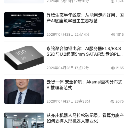
2026年05月18日 17点20分
1374
昇腾生态半年蜕变：从能用走向好用，国
产AI底座筑牢自主生态根基
2026年04月28日 22点14分
1815
永铭聚合物钽电容：AI服务器E1.S/E3.S
SSD与U.2超薄5mm SATA启动盘的PLP
电容选型分析
2026年04月28日 17点12分
2165
云智一体 安全护航：Akamai重构分布式
AI推理新范式
2026年04月27日 23点33分
2075
从亦庄机器人马拉松破纪录，看算力底座
如何支撑人形机器人商业化