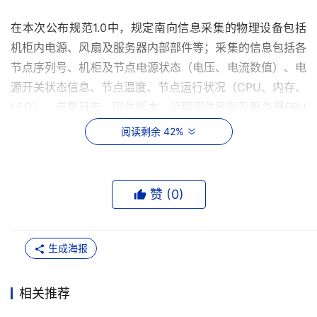
在本次公布规范1.0中，规定南向信息采集的物理设备包括
机柜内电源、风扇及服务器内部部件等；采集的信息包括各
节点序列号、机柜及节点电源状态（电压、电流数值）、电
源开关状态信息、节点温度、节点运行状况（CPU、内存、
LED）、告警日志、固件版本、远程固件刷新及服务器FRU
信息；RMC管理规范对信息采集模块的硬件部署也进行了
阅读剩余 42%
推荐，可以部署在电源分配单元、架顶交换机以及服务器节
点作为专属RMC管理控制台。    在北向的数据呈现方式
上，OpenRMC与下一代数据中心管理标准Redfish融合，
赞 (
0
)
通过浏览器即可呈现服务器各类数据，相对于二进制的显示
方式更加友好，同时也可以进行固件远程刷新，方便运维人
员操控。为此，浪潮高级技术总监郭洪昌表示，管理的第一
生成海报
步首先要统计口径一致，通过定义北向和南向规范，把读取
的数据格式和参数进行统一，让用户能够在一个界面实现所
相关推荐
有整机柜的管理。目前OpenRMC能够控制固件更新，未来