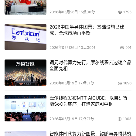
交互体验等做好，并以开放的姿态与行业合作，共同推动
5G繁荣。
2026年05月26日 15点00分
1795
我国5G高速发展，vivo持续致力5G终端普及
2026中国半导体图景：基础设施已建
成，全球市场再平衡
5G正式商用一年多以来，目前中国已建成全球规模最大的
2026年05月26日 10点30分
991
5G网络，根据最新数据，5G基站数量近70万个。中国5G
用户发展同样发展迅速，据全球移动通信系统协会(GSMA)
词元时代算力先行，摩尔线程云边端产品
最新发表的报告指出，中国5G连接量全球领先，并将于本
全面亮相
年底达到2亿用户，占全球总5G连接量85%。
2026年05月19日 17点31分
1896
  5G终端正在加快普及，国内市场5G手机出货量占比连
续5个月 超60% ，5G手机价格已下探至千元档。
摩尔线程发布MTT AICUBE：以自研智
能SoC为底座，打造家庭AI中枢
2026年05月19日 17点27分
1963
智能体时代算力新图景：鲲鹏与昇腾共筑