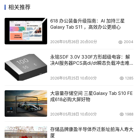
相关推荐
618 办公装备升级指南：AI 加持三星
Galaxy Tab S11 ，高效办公更顺心
大会期间，vivo在展会现场搭建了 5G 生活体验馆。展馆
2026年05月26日 20点00分
2004
分为 "5G 互联娱乐、5G 智慧生活、5G 未来畅想" 三大
永铭SDF 3.0V 330F方形超级电容：解
体验空间，涵盖了毫米波技术、vivo AR眼镜产品、120W 
决AI服务器PCS高di/dt瞬态负载冲击难
超快闪充黑科技、Jovi 智慧生活、AI 技术应用等，吸引了
题
现场众多观众围观互动。
2026年05月25日 10点00分
1285
vivo通信研究院院长秦飞在出席大会高峰论坛时表示，突如
大容量存储空间 三星Galaxy Tab S10 FE
其来的疫情没有打乱我国5G快速发展的步伐，网络基础设
成618必购大屏好物
施建设及用户发展都超出了预期，vivo作为终端公司积极拥
2026年05月28日 10点00分
1988
抱5G，持续致力于为消费者提供极致的软硬件体验，并基
于连接和AI提供全场景的智慧化服务。当前5G终端和应用
存储品牌康盈半导体乔迁新址前海人寿大
的发展进入关键期，vivo愿意携手行业伙伴，把5G终端、
厦