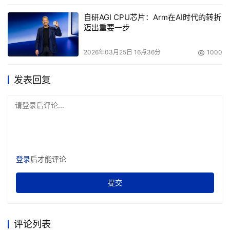
的需求本原出发，在设计、流畅、便捷三大方面进行了创新
自研AGI CPU芯片：Arm在AI时代的转折
和升级。此外，结合5G、云和终端强大的算力和数据通
迈出重要一步
道，vivo还推出了Jovi人工智能服务系统，为用户提供全场
景智慧化服务。
2026年03月25日 16点36分
1000
打造联接人与数字世界的桥梁，前瞻布局6G
发表回复
5G驱动越来越多的智能终端设备的连接。以手机为核心，
请登录后评论...
vivo先后发布了两款TWS真无线耳机和一款智能手表，并
与主流的电视、笔记本和汽车厂商合作优化多屏互动体验。
未来，vivo也将积极布局AR眼镜和更多的智能设备，实现
消费者体验的不断提升。
登录
后才能评论
凭借更强的数字化能力、更强的连接能力、超强算力和人工
提交
智能能力，5G将重塑人们衣食住行、学习、办公等各个方
面，带来全场景智慧生活新体验。然而5G需要端到端的协
评论列表
同融合创新，不仅需要通信技术的快速进步，还亟待多领域