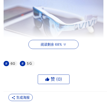
阅读剩余 68%
  vivo AR眼镜
6G
5Ｇ
赞 (
0
)
生成海报