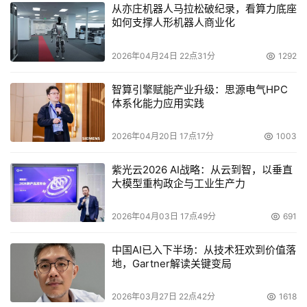
在秦飞看来，5G赋能智慧终端，为手机带来了速率、连
从亦庄机器人马拉松破纪录，看算力底座
接、流量和智能体验的升级。这就需要终端厂商加强创新，
如何支撑人形机器人商业化
为消费者带来更好的5G体验。vivo持续对手机的软硬件产
2026年04月24日 22点31分
1292
品进行创新，并基于连接和AI为用户提供全场景的智慧化服
务。
智算引擎赋能产业升级：思源电气HPC
体系化能力应用实践
5G时代的到来掀起了全民视频创作的热情，防抖变得愈加
重要，vivo X50系列在行业内首次采用了微云台技术，通
2026年04月20日 17点17分
1003
过将微云台结构内置到主摄中从而实现了出众的防抖效果，
开辟了手机防抖新方向;面对前置摄像头这一全面屏的最大
紫光云2026 AI战略：从云到智，以垂直
大模型重构政企与工业生产力
阻碍，vivo的分离式镜头概念机IFEA斩获了红点设计概念大
奖，通过把摄像头和手机分离、将摄像头作为一个单独的模
2026年04月03日 17点49分
691
块通过蓝牙和触点与手机连接，为全面屏的实现提供了新的
设计思路。
中国AI已入下半场：从技术狂欢到价值落
地，Gartner解读关键变局
在软件层面，为了给消费者带来更好的交互体验，vivo最近
发布了全新手机操作系统——OriginOS。OriginOS从用户
2026年03月27日 22点42分
1618