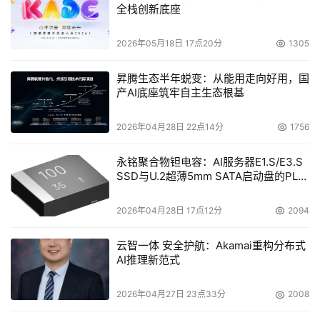
全栈创新底座
2026年05月18日 17点20分
1305
昇腾生态半年蜕变：从能用走向好用，国
产AI底座筑牢自主生态根基
2026年04月28日 22点14分
1756
  vivo毫米波手机核心技术展示
永铭聚合物钽电容：AI服务器E1.S/E3.S
SSD与U.2超薄5mm SATA启动盘的PLP
电容选型分析
vivo坚持做5G行业的普及者，从2019年8月推出第一款商
2026年04月28日 17点12分
2094
用手机以来，vivo已累计推出超过20款5G手机，覆盖1000
元到6000元全价位段，为更多消费者带来更丰富的5G产品
云智一体 安全护航：Akamai重构分布式
选择和更极致的5G体验，有力推动了5G终端的普及。
AI推理新范式
5G赋能，vivo以软硬件创新引领智慧新体验
2026年04月27日 23点33分
2008