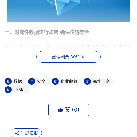
一、对邮件数据进行加密,确保传输安全
U-Mail邮件加密系统采取ECC加密算法,ECC加密算法是一
种公钥加密技术,以椭圆曲线理论为基础。ECC算法比常规
阅读剩余 39%
的RSA算法更复杂,邮件数据经过加密之后,如果没有秘钥,第
三方是无法通过任何工具篡改或窃取已经加密的信息数据,
确保邮件数据准确和完整,避免欺诈、钓鱼等事件的发生。
数据
安全
企业邮箱
邮件加密
并且U-Mail邮件系统在邮件传输过程中支持SSL加密、PGP
U-Mail
加密和SMTP邮件加密,确保邮件传输过程的安全。
赞 (
0
)
二、对邮件数据进行加密存储
U-Mail邮件系统采用国密算法对存储在磁盘上的邮件内容进
生成海报
行加密,包括了邮件的正文和附件,被加密后的邮件必须使用