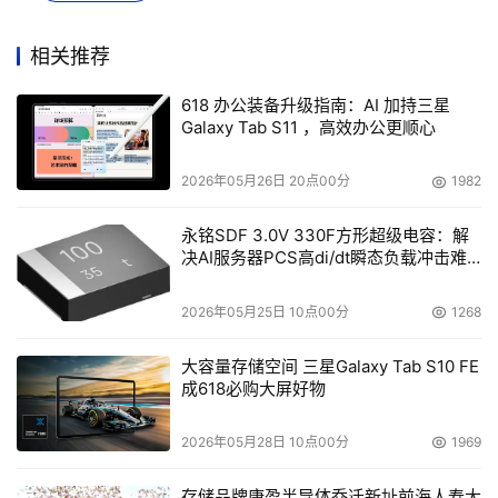
对应的密钥文件解密后才可被正确读取,通过IMAP、POP协
相关推荐
议获取邮件时,会自动将邮件解密后再传输给客户端;为邮件
存储提供了最高的安全性,用户无需再担心存储中的历史邮
618 办公装备升级指南：AI 加持三星
件被盗泄密,别人无法打开读取邮件内容和附件。
Galaxy Tab S11 ，高效办公更顺心
同时,U-Mail邮件系统(www.comingchina.com)还提供邮件
2026年05月26日 20点00分
1982
审核、邮箱监控、邮件密级等管理策略,从邮件发送、接收
永铭SDF 3.0V 330F方形超级电容：解
到存储,提供的全方位企业邮箱保护,有效预防止重要企业数
决AI服务器PCS高di/dt瞬态负载冲击难
据的泄露。
题
2026年05月25日 10点00分
1268
欢迎大家关注U-Mail微信公众号,会定期给大家分享一些邮
件相关的知识和U-Mail最新动态
大容量存储空间 三星Galaxy Tab S10 FE
成618必购大屏好物
2026年05月28日 10点00分
1969
存储品牌康盈半导体乔迁新址前海人寿大