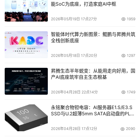
能SoC为底座，打造家庭AI中枢
2026年05月19日 17点27分
1959
智能体时代算力新图景：鲲鹏与昇腾共筑
全栈创新底座
2026年05月18日 17点20分
1297
昇腾生态半年蜕变：从能用走向好用，国
产AI底座筑牢自主生态根基
2026年04月28日 22点14分
1749
永铭聚合物钽电容：AI服务器E1.S/E3.S
SSD与U.2超薄5mm SATA启动盘的PLP
电容选型分析
2026年04月28日 17点12分
2090