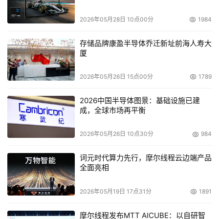
Laura Conigliaro在昨天发布的一份报告中称：“Brocade公
司第三财季财报结果可能不会对公司股价造成任何影响。 
2026年05月28日 10点00分
1984
虽然大的因素看起来好象对Brocade公司更为不利，来自思
存储品牌康盈半导体乔迁新址前海人寿大
科公司的压力越来越大，但是整个市场将变成Brocade和思
厦
科两家为主的局面。”
2026年05月26日 15点00分
1789
本文来源于DOIT传媒，文章内容仅供参考，不构成投资建议。
2026中国半导体图景：基础设施已建
成，全球市场再平衡
2026年05月26日 10点30分
984
词元时代算力先行，摩尔线程云边端产品
全面亮相
2026年05月19日 17点31分
1891
摩尔线程发布MTT AICUBE：以自研智