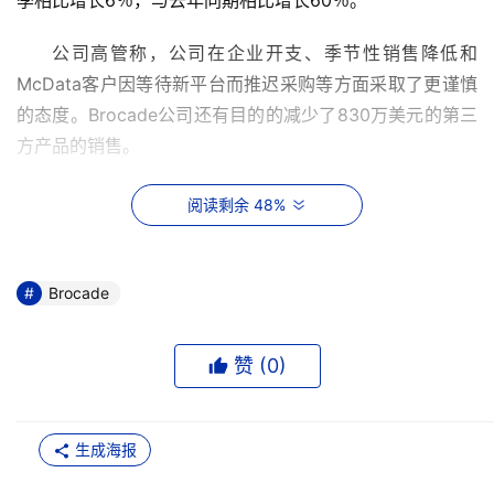
公司高管称，公司在企业开支、季节性销售降低和
McData客户因等待新平台而推迟采购等方面采取了更谨慎
的态度。Brocade公司还有目的的减少了830万美元的第三
Brocade公司高管称，SAN控制器的销售是持平的，但
阅读剩余 48%
是内置交换机的销售非常强劲。公司在第三财季安装了1410
Brocade
Brocade公司仍未走出股票期权日期倒填丑闻的阴影，
公司前任首席执行官Greg Reyes就是因此而被判入狱20
赞 (
0
)
年，并将从11月21日起开始执行。公司在上个季度花在诉讼
费上的资金大概在1800万美元左右，其中包括对公司前员
工的赔偿和其他相关成本。从今年年初到第三财季结束，公
生成海报
司总共花掉了3350万美元的法律费用。Brocade公司在这