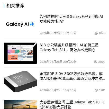
个财季结束时的现金和现金等价物为6.392亿美元，与前一
相关推荐
告别炫技时代 三星Galaxy系列让创新AI
Brocade公司在关于下个季度的指导意见中表示公司收
功能成为“标配”
入可能会继续保持轻微下滑。公司高管预计在截至10月底的
第四财季公司的季度收入可能在3.3亿到3.45亿美元之间，
2026年05月26日 10点00分
1676
618 办公装备升级指南：AI 加持三星
Galaxy Tab S11 ，高效办公更顺心
然而，公司对未来的发展计划仍比较乐观。公司管理层
表示，4G的光纤信道主机总线适配器很快就会通过十多家
2026年05月26日 20点00分
2001
分销商销售出去，支持8Gbit/s的光纤信道和10Gbit/s以太
网的新一代智能服务器适配器也在按部就班地进行，预计在
永铭SDF 3.0V 330F方形超级电容：解
决AI服务器PCS高di/dt瞬态负载冲击难
题
分析师们对Brocade公司的财报的反应平平。至少有一
2026年05月25日 10点00分
1281
位分析师指出，由于竞争对手思科公司的存在，Brocade公
大容量存储空间 三星Galaxy Tab S10 FE
司的光纤信道交换机产品面临着巨大的压力。 高盛分析师
成618必购大屏好物