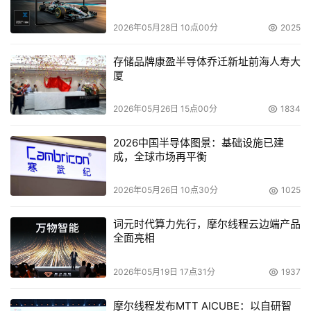
SOA的重要实现支柱。Apusic应用服务器对于Web
2026年05月28日 10点00分
2025
Services的开发、配置、部署、发布、注册、查询予以了全
面支持。通过Annotation，任何一个Java Bean都能够发布
存储品牌康盈半导体乔迁新址前海人寿大
成Web Service，无需配置即可部署并注册到Apusic应用服
厦
务器之上，而通过Apusic Studio，可以浏览异构系统的
Web Services接口并能够自动生成不限平台不限语言的客
2026年05月26日 15点00分
1834
户端API，甚至是基于AJAX的Java Script库，不仅支持应
2026中国半导体图景：基础设施已建
用级别的Web Service调用，甚至支持Web层的script调
成，全球市场再平衡
用。如此一来，应用系统的构建不再是封闭的、僵硬的，在
Apusic应用服务器之上构建基于SOA的应用系统成为了活
2026年05月26日 10点30分
1025
生生的现实，而业务系统也获得了随需应变的可扩展能力。
词元时代算力先行，摩尔线程云边端产品
全面亮相
本文来源于DOIT传媒，文章内容仅供参考，不构成投资建议。
2026年05月19日 17点31分
1937
摩尔线程发布MTT AICUBE：以自研智