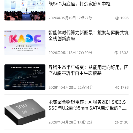
能SoC为底座，打造家庭AI中枢
2026年05月19日 17点27分
1995
智能体时代算力新图景：鲲鹏与昇腾共筑
全栈创新底座
2026年05月18日 17点20分
1333
昇腾生态半年蜕变：从能用走向好用，国
产AI底座筑牢自主生态根基
2026年04月28日 22点14分
1786
永铭聚合物钽电容：AI服务器E1.S/E3.S
SSD与U.2超薄5mm SATA启动盘的PLP
电容选型分析
2026年04月28日 17点12分
2130