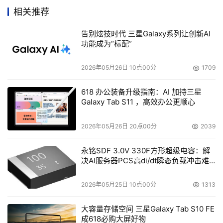
可以轻松、快速的完成EJB 3.0 的开发、JSP/JSF的开发、
相关推荐
JPA的映射、Web Service的开发等。并且，在Apusic
告别炫技时代 三星Galaxy系列让创新AI
Studio中开发Java EE 5.0应用，你无需再去考虑部署、配
功能成为“标配”
置等繁琐过程，所有的操作都变得轻量、敏捷起来，只需要
通过简单的鼠标点击即可一体化完成。而对EJB、JSP、
2026年05月26日 10点00分
1709
JSF的断点调试，也是再简单不过的事情。甚至于，Apusic
Studio还全面集成了Profile工具，能够对业务系统出现的性
618 办公装备升级指南：AI 加持三星
Galaxy Tab S11 ，高效办公更顺心
能瓶颈、内存漏洞进行分析，有效的解决应用系统可能出现
的种种问题。同时，Apusic Studio还是一个全面的Apusic
2026年05月26日 20点00分
2039
应用服务器的管理与监控平台，能够对随时应用服务器的运
行状况有一个清晰的了解。
永铭SDF 3.0V 330F方形超级电容：解
决AI服务器PCS高di/dt瞬态负载冲击难
题
扩展期，通过对SOA的全面支持，获得随需应变的能
2026年05月25日 10点00分
1313
力：
大容量存储空间 三星Galaxy Tab S10 FE
SOA是未来软件架构的发展趋势，而Web Services是
成618必购大屏好物