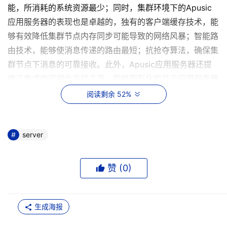
能，所消耗的系统资源最少；同时，集群环境下的Apusic
应用服务器的表现也是卓越的，独有的客户端缓存技术，能
够有效降低集群节点内存同步可能导致的网络风暴；智能路
由技术，能够使消息传递的路由最短；抗抢夺算法，确保集
群节点下消息的可靠接收。此外，Apusic应用服务器还提
供了集成的可视化监控工具，能够图形化的显示应用服务器
所承受的负载，包括对数据源的监控、对Http请求的监控
阅读剩余 52%
等，当负载到达某一临界点时，应用服务器适时的提醒与警
告服务，能够让系统管理员对服务器的运行状态了然如胸，
一切尽在掌握。
server
开发期，辅以快速、轻量、敏捷的集成开发环境：
赞 (
0
)
Apusic Studio是与Apusic应用服务器紧密集成的基于
Eclipse技术的集成式管理工具与开发平台。Apusic Studio
生成海报
对Java EE 5.0予以了全面支持。在Apusic Studio中，你