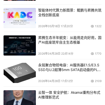
智能体时代算力新图景：鲲鹏与昇腾共筑
全栈创新底座
2026年05月18日 17点20分
1322
昇腾生态半年蜕变：从能用走向好用，国
产AI底座筑牢自主生态根基
2026年04月28日 22点14分
1770
永铭聚合物钽电容：AI服务器E1.S/E3.S
SSD与U.2超薄5mm SATA启动盘的PLP
电容选型分析
2026年04月28日 17点12分
2109
云智一体 安全护航：Akamai重构分布式
AI推理新范式