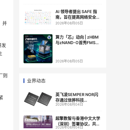
AI 领导者提出 SAFE 指
南，旨在提高网络安全透
明度
，并
2026年08月05日
算力「芯」动向 | zHBM
与zNAND-O首秀FMS
研发
2026 ：三星把HBM叠上
生
GPU头顶，内存战争换了
个维度，z轴算盘的魅力
2026年08月05日
在哪？
圆厂则
业界动态
英飞凌SEMPER NOR闪
，紧
存通过信骅科技
2026年08月04日
AST2700 BMC认证，全
面强化其数据中心服务器
管理
超擎数智与香港中文大学
（深圳）签署协议，共建
2026年08月04日
人工智能和边缘计算联合