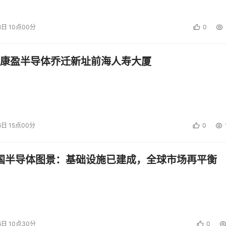
效能级至高端型号大军到位，因此 45 纳米产品占 Intel 整体桌面处理
8日 10点00分
0
推出入门级 45 纳米双核心，开始接替 Core 2 Duo E4000 家
康盈半导体乔迁新址前海人寿大厦
第三季迅速取代Intel Core 2 Duo E4000家族，预期45纳米产
程世代交替。
投资建议。
6日 15点00分
0
中国半导体图景：基础设施已建成，全球市场再平衡
6日 10点30分
0