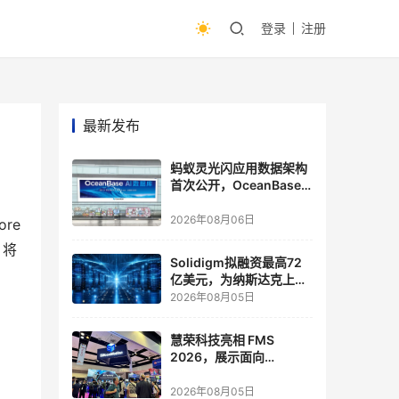
登录
注册
最新发布
蚂蚁灵光闪应用数据架构
首次公开，OceanBase
披露关键实践
2026年08月06日
e 
 将
Solidigm拟融资最高72
亿美元，为纳斯达克上市
做准备
2026年08月05日
慧荣科技亮相 FMS
2026，展示面向
Agentic AI 应用的新一代
存储方案
2026年08月05日