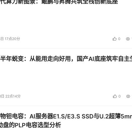
代算力新图景：鲲鹏与昇腾共筑全栈创新底座
8日 17点20分
0
半年蜕变：从能用走向好用，国产AI底座筑牢自主
8日 22点14分
0
钽电容：AI服务器E1.S/E3.S SSD与U.2超薄5m
启动盘的PLP电容选型分析