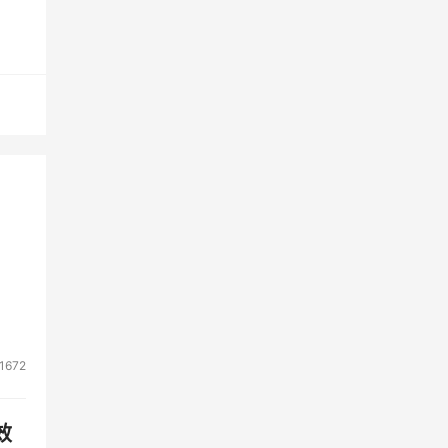
 
仍保
、 
99 
1672
效