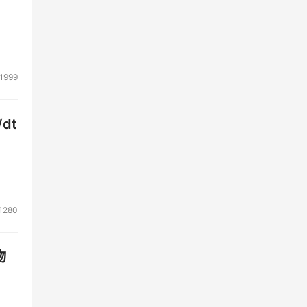
 
el 
 、 
1999
0 
 ，
dt
元。
1280
物
且为售