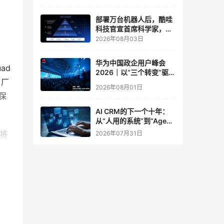
实验室
部署万台机器人后，酷哇
科技官宣首席科学家，要
让世界模型交付生产力
2026年08月03日
华为中国政企用户峰会
ad 
2026｜以“三个转变”驱动
 厂
服务体系全面升级
2026年08月01日
被保
AI CRM的下一个十年：
从“人用的系统”到“Agent
调用的底座”
号将
2026年07月31日
的频
 