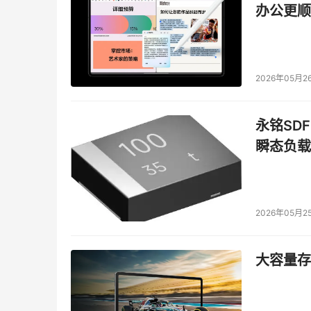
2.6GHz 及 2.83GHz ，支持 1333MHz FSB ，
办公更顺
12MB ( 6MB x 2 ) L2 Cache ，支援 Intel Virtual
Enhanced SpeedStep Technology 、 Intel 
$316 及 $530 美元。
2026年05月2
      双核心方面， 3 款 Wolfdale 处理器包括 Core 
将会同时上阵，核心频率分别为 2.66GHz 、 3GHz 及
永铭SDF
支援 Intel Virtualization Technology 、 Intel 
瞬态负载
Technology 、 Intel 64 Technology 及 Ex
2026年05月2
      65 纳米短期内仍是主力 预估明年 Q3 出现
大容量存储
      台湾业内人士透露，根据 Intel最新桌面
价高昂的 Core 2 Extreme 系列，因此 45 