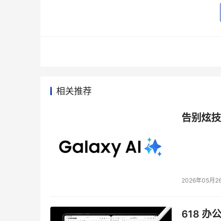
Yorkfield 四核心处理器的型号为 Core 2 Duo Q
Duo E8200 。
      2007 年内仅一款 45 纳米处理器上市
相关推荐
      值得注意的是，尽管 Intel 在 2007 
告别炫技
      据了解， Intel 在 2007 年内仅有 1 款
持 3GHz ，支持 1333MHz FSB ，内建 12MB ( 6MB x
Intel Enhanced SpeedStep Technology 、 I
美元。
2026年05月2
      Intel 45 纳米大军直至 2008 年 
      3 款 Yorkfield 处理器将会包括 Core 2 
618 办