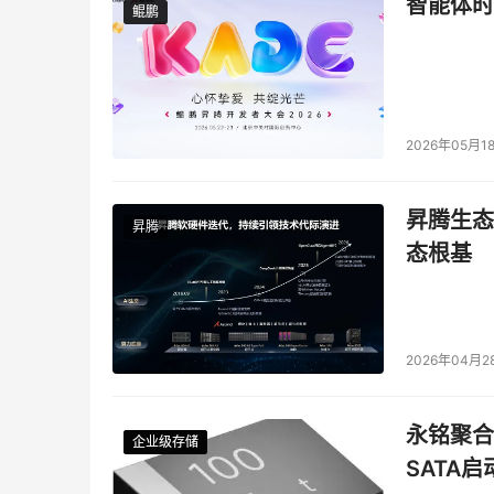
智能体时
鲲鹏
鲲鹏
2026年05月1
昇腾生态
昇腾
态根基
2026年04月2
永铭聚合物
企业级存储
企业级存储
企业级存储
企业级存储
SATA