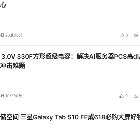
除了 Q9300 仅内建 6MB ( 3MB x 2 ) L2 Cache ，其余型号均为
心
ization Technology 、 Intel Trust Execute Technology 、 Int
64 Technology 及 Execute Disable Bit ，每千颗单价分别为 $266
6日 20点00分
0
2 Duo E8200 、 Core 2 Duo E8400 及 Core 2 Duo E850
 3.16GHz ，支援 1333MHz FSB ，内建 6MB L2 Cache
 3.0V 330F方形超级电容：解决AI服务器PCS高di/
Trust Execute Technology 、 Intel Enhanced SpeedStep 
冲击难题
ecute Disable Bit ，每千颗单价分别为 $163 、 $183 及 $266 美
5日 10点00分
0
交替
空间 三星Galaxy Tab S10 FE成618必购大屏好
处理器规划，由于 2007 年第四季仅发布 1 款 45 纳米处理器，而
纳米产品发布后首季，占 Intel 整体处理器出货量将不足 2% 。