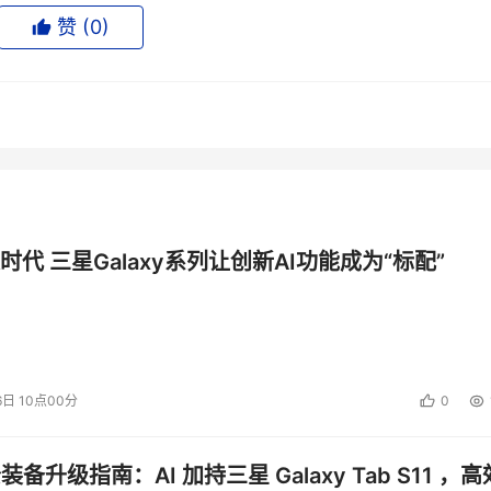
9450 ，但 2.66Ghz 的 Wolfdale 双核心处理器型号则为 Core 2
赞 (
0
)
年 11 月 11 日正式发布 45 纳米处理器，但其象征意义却远大于实际。
时代 三星Galaxy系列让创新AI功能成为“标配”
 45 纳米处理器上市，型号为 Core 2 Extreme QX9650 ，核心频率
 2 ) L2 Cache ，支援 Intel Virtualization Technology 
ntel 64 Technology 及 Execute Disable Bit ，每千颗单价暂定 $9
6日 10点00分
0
1 月份才会陆续登陆作战，暂定将会发布 3 颗四核心及 3 颗双核心产品。
Quad Q9300 、 Q9450 及 Q9550 ，核心频率分别为 2.5GHz 、 
公装备升级指南：AI 加持三星 Galaxy Tab S11 ，高