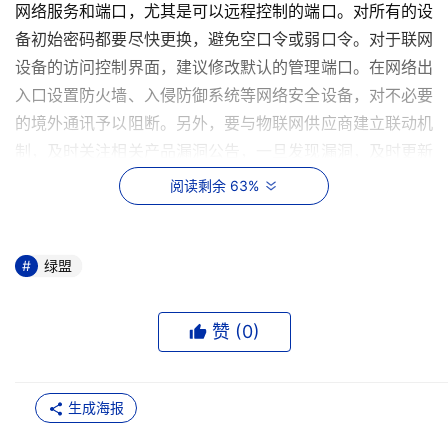
网络服务和端口，尤其是可以远程控制的端口。对所有的设
备初始密码都要尽快更换，避免空口令或弱口令。对于联网
设备的访问控制界面，建议修改默认的管理端口。在网络出
入口设置防火墙、入侵防御系统等网络安全设备，对不必要
的境外通讯予以阻断。另外，要与物联网供应商建立联动机
制，及时关注相关产品漏洞公告，一旦发现漏洞，及时更新
最新补丁及固件。同时建立网络安全应急处置机制，启用网
阅读剩余 63%
络和运行日志审计，及时发现攻击风险，及时处理。最后，
要做好数据备份，以备万一。
绿盟
二、攻击目标2：政府、企业官网
境外黑客组织发布的入侵对象中包括国内多个政府、企业官
赞 (
0
)
网。绿盟科技威胁情报中心对这些网站进行了持续的监测。
经查验发现，由于某著名汽车品牌官网的某个子目录的配置
生成海报
错误，导致php文件没有被成功解析，从而可以直接看到源
代码。此次被入侵的后果直接导致了该品牌国内官网包括数