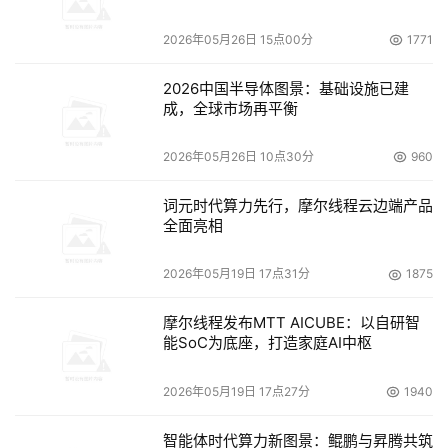
网络公司的Hadoop数据库的防护，则需要特别注意。如果
2026年05月26日 15点00分
1771
没有业务需要，一定要关闭Hadoop Web管理页面，并且
要开启Hadoop服务级别身份验证，如Kerberos认证。同
2026中国半导体图景：基础设施已建
时，部署Knox、Nginx之类的反向代理系统，防止未经授权
成，全球市场再平衡
用户访问。设置“安全组”访问控制策略，将Hadoop默认开
放的多个端口对公网全部禁止或限制可信任的IP地址才能访
2026年05月26日 10点30分
960
问50070以及WebUI等相关端口。
词元时代算力先行，摩尔线程云边端产品
全面亮相
当前是我国防控疫情最为关键的时期，大量企业单位尚未复
工或将重点工作放在防疫上，黑客利用我国部分政企单位网
2026年05月19日 17点31分
1875
络安全戒备松懈的时期，对我国大量网站及数据库实施攻
击，其居心叵测令人深思。但这也提醒我们，网络安全须时
摩尔线程发布MTT AICUBE：以自研智
能SoC为底座，打造家庭AI中枢
时保持警惕、刻刻不容忽视。面对以上攻击威胁，绿盟科技
除针对web端的WAF、websafe服务支持外，还提供多种方
2026年05月19日 17点27分
1940
案协助用户解决互联网视频设备安全问题：
智能体时代算力新图景：鲲鹏与昇腾共筑