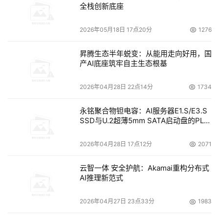
1、提供视频安全态势感知平台，该平台能够主动识别互联
全栈创新底座
网暴露的资产，同时可以通过流量分析被动识别视频监控设
备，形成视频监控设备资产画像。通过大数据平台能力，对
2026年05月18日 17点20分
1276
网络安全状况进行综合分析与评估，对视频监控设备进行威
昇腾生态半年蜕变：从能用走向好用，国
胁检测，异常行为分析，并进行威胁追踪和攻击溯源，全面
产AI底座筑牢自主生态根基
掌握视频监控设备安全威胁态势。
2026年04月28日 22点14分
1734
永铭聚合物钽电容：AI服务器E1.S/E3.S
2、提供物联网准入网关，对视频监控设备进行安全防护。
SSD与U.2超薄5mm SATA启动盘的PLP
电容选型分析
能主动扫描摄像头资产、监测对非法外联行为、探测漏洞和
弱口令。
2026年04月28日 17点12分
2071
3、提供物联网固件安全评估系统，通过分析视频监控设备
云智一体 安全护航：Akamai重构分布式
AI推理新范式
的固件，帮助企业快速发现视频监控设备中可能存在的漏
洞，提供专业的安全分析能力，以避免因弱口令、溢出等漏
2026年04月27日 23点33分
1983
洞引起设备控制权限的泄露，保障视频监控设备的安全性。