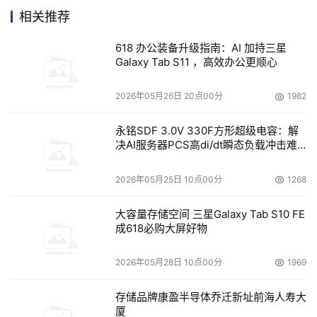
据库主机，账号，密码以及源代码文件在内的信息被泄露。
相关推荐
618 办公装备升级指南：AI 加持三星
针对政府、企业官网的防护，绿盟君建议可暂时阻断外网防
Galaxy Tab S11 ，高效办公更顺心
火墙上访问，先对配置错误问题进行修复，之后进行漏洞扫
描，确认问题彻底被修复后再进行放行。对于删除DNS解析
2026年05月26日 20点00分
1982
的网站，建议同时下线相关服务器。对于已经下线的网站，
务必做好安全检查后再上线，否则会面临被黑客再次入侵的
永铭SDF 3.0V 330F方形超级电容：解
决AI服务器PCS高di/dt瞬态负载冲击难
风险。
题
2026年05月25日 10点00分
1268
三、攻击目标3：Hadoop数据库
大容量存储空间 三星Galaxy Tab S10 FE
此外，在黑客公开发表的攻击目标中不乏国内多个互联网巨
成618必购大屏好物
头和电信网站的Hadoop数据库。绿盟威胁情报中心对允许
非授权访问的几个链接进行了详细分析，由于攻击目标间无
2026年05月28日 10点00分
1969
关联性，绿盟君猜测黑客组织对暴露在互联网的未进行严格
安全配置的Hadoop服务进行了扫描探测和攻击利用。
存储品牌康盈半导体乔迁新址前海人寿大
厦