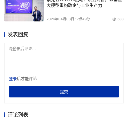
传统虚拟磁磁带库的一个缺点就是：升级容量或吞吐量的唯
大模型重构政企与工业生产力
一方法就是增加控制器和容量。当您需要容量和吞吐量时，
这种性能和容量的结合是非常昂贵的扩展方法。
2026年04月03日 17点49分
683
个案研究： 虚拟磁磁带库的缺点
发表回复
波士顿儿童医院是一个重要的儿科医疗研究中心。他的数据
请登录后评论...
中心拥有60TB数据。随着数据的不断增长，它需要在严格
的时限内完成备份，并需要支持数据恢复。
同时，儿童医院的IT操作已经为备份问题所困扰。儿童医院
登录
后才能评论
运营部主任兼首席信息安全官Paul Scheib说：“很多人被我
提交
们的备份环境折磨得失眠。”
虽 然波士顿儿童医院尽力使用虚拟磁磁带库来解决这些困
难，他们采用的虚拟磁磁带库系统很难管理。虚拟磁磁带库
评论列表
让备份环境更加复杂，增加了管理者头痛的问题。 配置和