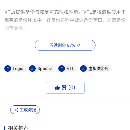
VTLs提供备份与恢复可靠性和性能。VTL是将磁盘应用于
现有的备份环境中，在备份过程中减少备份窗口，提高备份
的可靠性。 
备份环境的连续性
阅读剩余 87%
VTL最吸引人的方面应该是在现有的备份策略和软件环境
中，增加了磁盘进行备份。毕竟，最具代表性的备份软件是
Logic
Spectra
VTL
虚拟磁带库
将在线磁盘上的数据备份，写到磁带介质中，然后写数据。
VTL被加到备用服务器和物理磁带库之间，因为在备用环境
赞 (
0
)
以磁带形式出现，不需要更改备份策略，增加的VTL可以立
即被应用。
生成海报
比当作磁盘备份更容易执行
用磁盘做二级存储介质直接备份，实施使用盘盘的间接储
相关推荐