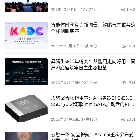
不需要改变当前备份策略。保持现有策略的原因是简化备
份，但虚拟磁磁带库加入，却增加了复杂程度，那么简化的
2026年05月19日 17点27分
1948
意义就不存在了。
智能体时代算力新图景：鲲鹏与昇腾共筑
全栈创新底座
额外的数据中心空间
2026年05月18日 17点20分
1281
数据保护的最佳实践需要某种形式的具有长时间归档寿命的
离线数据存储。对大多数站点来说，那就是磁带。磁带性价
昇腾生态半年蜕变：从能用走向好用，国
比高，有保证，而且早已在所有数据中心使用。
产AI底座筑牢自主生态根基
因为在磁带上存储数据还很必要，增加虚拟磁磁带库并不意
2026年04月28日 22点14分
1741
味着可以取代磁磁带库。相反，增加虚拟磁磁带库也就意味
着增加另一个设备及其附属需求：空间，冷却和运行虚拟磁
永铭聚合物钽电容：AI服务器E1.S/E3.S
SSD与U.2超薄5mm SATA启动盘的PLP
磁带库的能源，额外的管理，额外的服务，以及合并到现有
电容选型分析
网络和备份策略的又一个组件。虚拟磁磁带库增加了又一层
2026年04月28日 17点12分
2081
物理和管理的间接费用。
云智一体 安全护航：Akamai重构分布式
寻找虚拟磁带上存储的数据