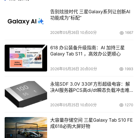
藏，数据支持一个标准文件系统格式，要求数据用交错方法
被得到正确的拷贝。而备份软件最具代表性的还是将数据用
告别炫技时代 三星Galaxy系列让创新AI
功能成为“标配”
磁带格式，将数据写到磁带介质上。
2026年05月26日 10点00分
1667
近来，备份软件供应商在一些备份环境需求下，增加了盘到
盘的备份。当您执行盘到盘的备份时，您必须考虑法规遵
618 办公装备升级指南：AI 加持三星
从，一些公司的做法是不得不再将数据写到磁带介质上长期
Galaxy Tab S11 ，高效办公更顺心
归档保存。这就意味着，在现有备份策略和磁带库环境下，
增加磁盘备份的设备，软件上是支持的，但实施起来变得复
2026年05月26日 20点00分
1993
杂了。
永铭SDF 3.0V 330F方形超级电容：解
决AI服务器PCS高di/dt瞬态负载冲击难
易于扩展
题
2026年05月25日 10点00分
1270
扩展能力对VTL是非常重要的。数据不断增长，对于二级存
储应提供易于扩展的能力。假设VTL不能易于扩展，再大的
大容量存储空间 三星Galaxy Tab S10 FE
好处也会被掩盖。
成618必购大屏好物