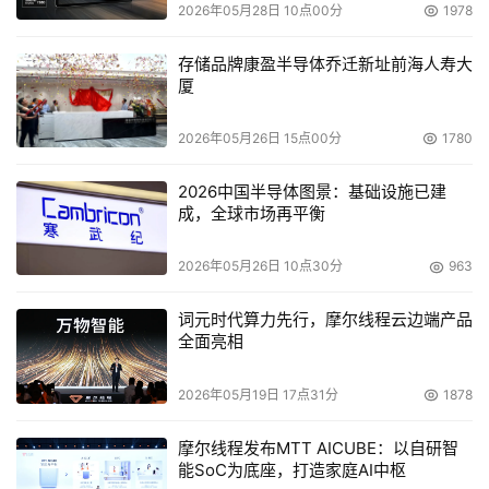
VTL的缺点
2026年05月28日 10点00分
1978
虚拟磁磁带库的优点带来了视磁盘为磁带使用在软硬件方面
存储品牌康盈半导体乔迁新址前海人寿大
厦
应用的成功。然而，这种成功也暴露了第一代虚拟磁磁带库
设计的固有缺点。
2026年05月26日 15点00分
1780
安装的复杂性
2026中国半导体图景：基础设施已建
成，全球市场再平衡
虚拟磁磁带库安装和配置都很难，这使保护数据的过程变得
复杂。这种复杂甚至要超过虚拟磁磁带库本身的优势。作为
2026年05月26日 10点30分
963
VTL，虚拟磁磁带库需要完全具有一定的特征。虚拟磁带的
大小，数据流的数量，虚拟磁磁带库的数量和类型，单个进
词元时代算力先行，摩尔线程云边端产品
全面亮相
程，还有很多需要定义和执行。
2026年05月19日 17点31分
1878
虚拟磁磁带库经常需要几个月的时间来安装和优化，而且需
要来自虚拟磁磁带库厂商昂贵的专业服务人员的帮助。这种
摩尔线程发布MTT AICUBE：以自研智
复杂降低了虚拟磁磁带库的一个优势：那就是虚拟磁磁带库
能SoC为底座，打造家庭AI中枢