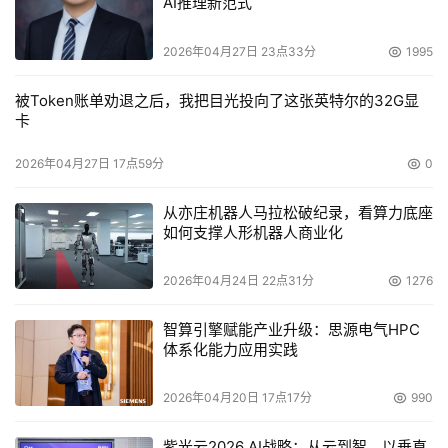
AI推理新范式
虚拟磁磁带库一个可以预见的缺点就是恢复虚拟磁磁带库中
2026年04月27日 23点33分
1995
包含的特定数据的难度。如果您的虚拟磁磁带库很大并且备
被Token账单劝退之后，我把目光投向了这张英特尔的32G显
份复杂，找到您所需要数据的虚拟磁带难度很大。这是虚拟
卡
磁磁带库的一个明显缺点。
2026年04月27日 17点59分
0
用虚拟磁磁带库指令从虚拟磁带库中寻找磁带
从亦庄机器人马拉松破纪录，看算力底座
一些虚拟磁磁带库提供磁盘到磁带复制指令。一开始这好像
如何支撑人形机器人商业化
是一个优势，但实际上这种功能也是一个弱点。只有您有跟
踪数据副本的方法，这些数据副本才有用处。备份软件的优
2026年04月24日 22点31分
1276
势就是能够把数据和存储数据磁带的条形码联系起来。虚拟
智算引擎赋能产业升级：思源电气HPC
磁磁带库根本没有这些，因为磁带是虚拟的。
体系化能力应用实践
不能扩展或扩展性不强
2026年04月20日 17点17分
990
所有二级存储需要随着数据增长而扩展。与所有磁盘一样，
紫光云2026 AI战略：从云到智，以垂直