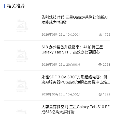
调查结果还表明，参与灾难恢复规划的高级主管在减少。在
相关推荐
2007年调查中，55%的受访者表示，他们的灾难恢复规划
委员会中包括信息总监、技术总监或IT主管。然而，在
告别炫技时代 三星Galaxy系列让创新AI
功能成为“标配”
2008年的全球调查中，这一比例已降为33%。赛门铁克认
为，这一趋势将会带来问题，特别是考虑到目前尚未包含在
2026年05月26日 10点00分
1725
灾难恢复计划中的关键业务应用以及因为虚拟化而需要重新
评估灾备计划的需求增长。事实表明，增加高级主管的参与
618 办公装备升级指南：AI 加持三星
将有助于提高灾难恢复计划的成功率。
Galaxy Tab S11 ，高效办公更顺心
虚拟化促使企业重新评估灾难恢复计划；需要自动化和跨平
2026年05月26日 20点00分
2058
台工具
永铭SDF 3.0V 330F方形超级电容：解
决AI服务器PCS高di/dt瞬态负载冲击难
虚拟化是导致全球过半（55%）企业重新评估其灾难恢复计
题
划的主要原因，而在北美洲这一比例达到64%。在某些情况
2026年05月25日 10点00分
1322
下，实现虚拟化是为了进行灾难恢复，由于针对物理环境下
使用的方法在虚拟环境中可能不起作用，所以对部属虚拟环
大容量存储空间 三星Galaxy Tab S10 FE
境中的应用和数据提出了极大挑战。此外，虚拟环境中的本
成618必购大屏好物