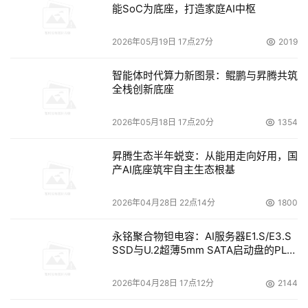
能SoC为底座，打造家庭AI中枢
率和影响评估。2008年，这一比例增加到98%。然而，受
访者表示30%的测试达不到恢复时间标准（RTO）（全球平
2026年05月19日 17点27分
2019
均为9.54小时）。
智能体时代算力新图景：鲲鹏与昇腾共筑
根据调查，达不到标准的主要原因包括：人为错误
全栈创新底座
（35%）；技术故障（29%）；IT基础设施不够（25%）；
2026年05月18日 17点20分
1354
计划过时（24%）；流程不当（23%）。针对人为错误，企
业应该寻求自动化解决方案，以加快恢复速度，减少错误和
昇腾生态半年蜕变：从能用走向好用，国
对人力资源的依赖。此外，93%的IT部门表示，他们在制定
产AI底座筑牢自主生态根基
灾难恢复计划后进行了测试，但是其中30%的测试不完全成
功（2007年为50%），有16%的人表示测试从未失败。
2026年04月28日 22点14分
1800
灾难恢复测试影响销售和收入
永铭聚合物钽电容：AI服务器E1.S/E3.S
SSD与U.2超薄5mm SATA启动盘的PLP
电容选型分析
调查显示，约47%的企业由于担心业务中断或缺乏资源，对
2026年04月28日 17点12分
2144
灾难恢复计划测试的频率仅为一年一次甚至更少。受访者提
到的原因包括：人员不足（39%），中断业务工作