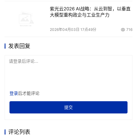
进计划，没有使用足够的工具来降低对业务的总体影响。显
紫光云2026 AI战略：从云到智，以垂直
然，虚拟化技术将改变灾难恢复部属及实施，企业应该让更
大模型重构政企与工业生产力
多IT高层主管参与到重新评估灾难恢复计划的过程中，然后
采用最佳实践和解决方案，确保在发生灾难的情况下迅速成
2026年04月03日 17点49分
716
功地恢复完全正常运营。”
发表回复
赛门铁克建议
请登录后评论...
赛门铁克建议企业跨越虚拟环境、远程办公、桌面系统、笔
记本、服务器、应用程序和数据库实施全面数据保护解决方
案，这样可在发生灾难时迅速恢复关键数据和系统。此外，
利用整合的单一管理工具同时管理物理和虚拟环境也有助于
登录
后才能评论
提高效率。
提交
赛门铁克还建议企业采用自动化解决方案，最大限度减少人
工参与，并克服灾难恢复计划中的其他不足之处，以减少中
评论列表
断时间。最后，赛门铁克建议企业采用对客户影响的较少测