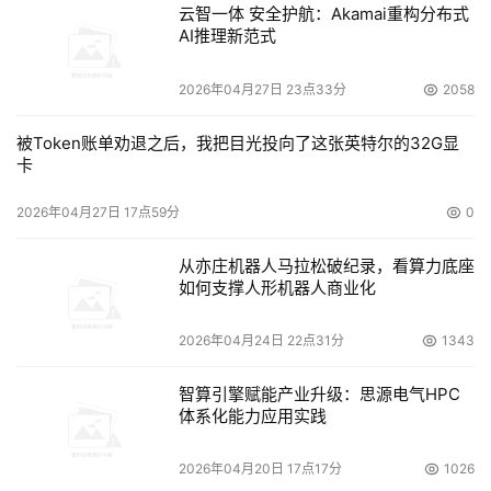
云智一体 安全护航：Akamai重构分布式
（39%），预算问题（37%）和中断客户的业务（32%）。
AI推理新范式
21%的企业承认灾难恢复测试会影响销售和收入。实际上，
欧洲、中东和非洲地区（EMEA）的企业测试灾难恢复计划
2026年04月27日 23点33分
2058
的可能性更小，以上地区12%的受访者表示从未测试其灾难
被Token账单劝退之后，我把目光投向了这张英特尔的32G显
恢复计划，在亚太地区这一比例为8%。
卡
尽管调查结果表明，过去一年中IT行业灾难恢复成功比例有
2026年04月27日 17点59分
0
所提高，但是只有31%的受访者表示，一旦发生破坏其主数
从亦庄机器人马拉松破纪录，看算力底座
据中心的重大灾难，他们可以实现恢复基本运营。但只有
如何支撑人形机器人商业化
3%的受访者表示可以在12小时内恢复基本运营，而将近一
半（47%）的受访者表示完全恢复正常运营需要一周的时
2026年04月24日 22点31分
1343
间。
智算引擎赋能产业升级：思源电气HPC
赛门铁克公司Veritas Cluster Server事业部副总裁Mark 
体系化能力应用实践
Lohmeyer表示：“尽管研究表明IT行业灾难恢复测试的成功
2026年04月20日 17点17分
1026
率显著提高，但是我们仍然担心企业不会增加测试频率来改