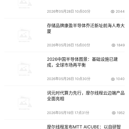
地灾难恢复工具不成熟，不能提供组织所需的企业级防护。
2026年05月28日 10点00分
2044
35%的受访者表示，目前他们的虚拟服务器未包含在灾难恢
复计划中，只有37%的受访者表示已备份了所有虚拟系统。
存储品牌康盈半导体乔迁新址前海人寿大
厦
五分之四的受访者认为资源限制是备份虚拟系统的最大难
题，解决这一难题需要简化和自动化解决方案。在全球范围
2026年05月26日 15点00分
1849
内，35%的受访者称，有太多不同工具，是在物理和虚拟环
2026中国半导体图景：基础设施已建
境中保护关键业务数据及应用的最大挑战。在物理和虚拟环
成，全球市场再平衡
境使用不同工具会造成种种问题，包括提高培训成本，降低
运行效率，提高软件成本，员工之间缺乏协作等。仅次于这
2026年05月26日 10点30分
1040
一问题的是缺乏自动恢复工具和备用工具，各为33%。
词元时代算力先行，摩尔线程云边端产品
受访者表示三分之一的灾难恢复测试不成功
全面亮相
调查数据表明，对多数企业来说，具备灾难恢复计划十分重
2026年05月19日 17点31分
1952
要，但同样重要的是，要确保计划切实可行。2007年，接
摩尔线程发布MTT AICUBE：以自研智
受调查的88%的IT专业人员至少针对一种威胁进行了成功概