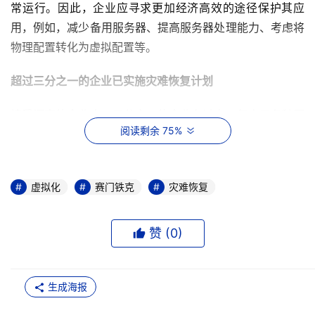
常运行。因此，企业应寻求更加经济高效的途径保护其应
用，例如，减少备用服务器、提高服务器处理能力、考虑将
物理配置转化为虚拟配置等。
超过三分之一的企业已实施灾难恢复计划
接受调查的企业中，三分之一的企业在过去一年由于各种原
阅读剩余 75%
因实施了灾难恢复计划，其中，36%的企业是因为硬件和软
件故障，28%的企业是因为外部安全威胁，26%的企业是因
为停电或电力故障，23%的企业是因为自然灾害，23%的企
虚拟化
赛门铁克
灾难恢复
业是因为IT故障管理，22%的企业是因为数据泄露或丢失，
21%的企业是因为意外事故或员工恶意行为。鉴于这些经常
发生的导致运行中断的事故，IT部门应计划在将来某个时间
赞 (
0
)
对其灾难恢复计划进行测试。
参与灾难恢复规划的高级主管在减少
生成海报