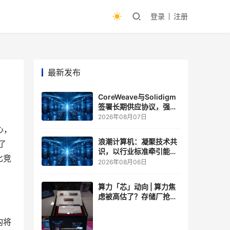
登录
注册
最新发布
CoreWeave与Solidigm
签署长期供应协议，强化
一体化人工智能云平台
2026年08月07日
心，
浪潮计算机：凝聚技术共
了
识，以行业标准牵引能力
比竞
跃升
2026年08月06日
算力「芯」动向 | 算力焦
虑被高估了？存储厂抢了
算力厂的戏，江波龙FMS
现场改写端侧AI规则
构将