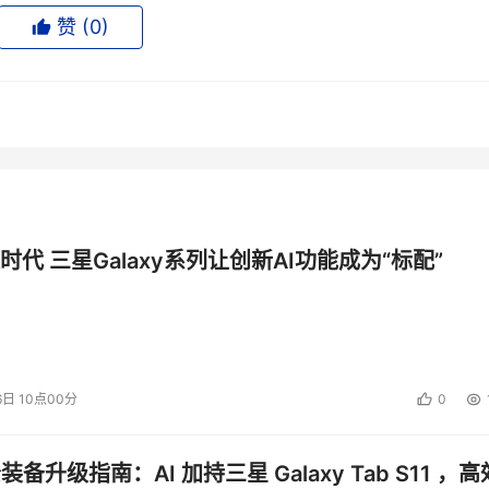
处理器在微架构设计上的一系列创新，将对多核处理器发展产生深远的影
赞 (
0
)
的企业计算提供更领先的解决方案。
投资建议。
时代 三星Galaxy系列让创新AI功能成为“标配”
6日 10点00分
0
公装备升级指南：AI 加持三星 Galaxy Tab S11 ，高