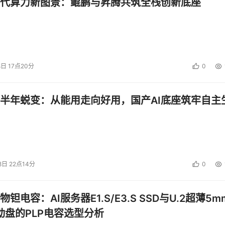
代算力新图景：鲲鹏与昇腾共筑全栈创新底座
8日 17点20分
0
半年蜕变：从能用走向好用，国产AI底座筑牢自主
8日 22点14分
0
钽电容：AI服务器E1.S/E3.S SSD与U.2超薄5m
启动盘的PLP电容选型分析