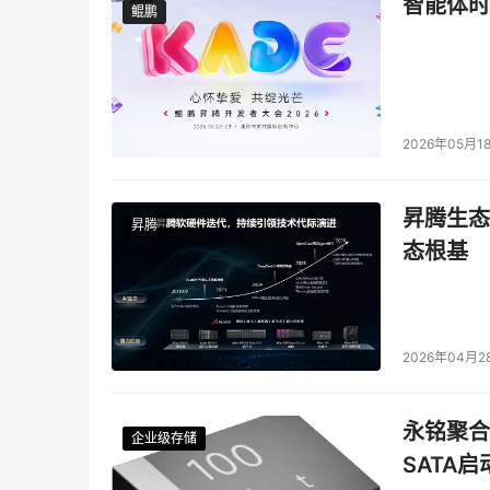
智能体时
鲲鹏
鲲鹏
2026年05月1
昇腾生态
昇腾
态根基
2026年04月2
永铭聚合物
企业级存储
企业级存储
企业级存储
企业级存储
SATA