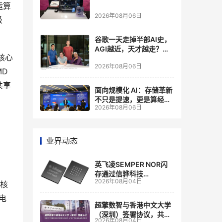
运算
2026年08月06日
级
谷歌一天走掉半部AI史，
AGI越近，天才越走？大
核心
厂的组织模式，正在拖住
2026年08月06日
自己的研发节奏
MD
共享
面向规模化 AI：存储革新
不只是提速，更是算经济
2026年08月06日
账
业界动态
英飞凌SEMPER NOR闪
存通过信骅科技
2026年08月04日
AST2700 BMC认证，全
个核
面强化其数据中心服务器
电
管理
超擎数智与香港中文大学
（深圳）签署协议，共建
2026年08月04日