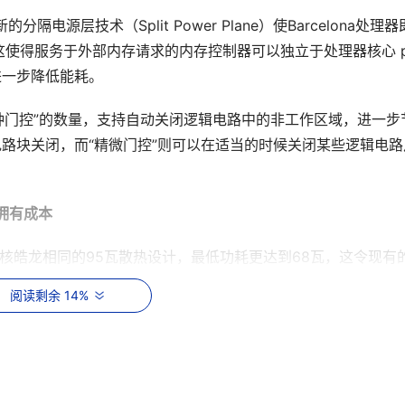
隔电源层技术（Split Power Plane）使Barcelona处理
使得服务于外部内存请求的内存控制器可以独立于处理器核心 p
态以进一步降低能耗。
提高了“时钟门控”的数量，支持自动关闭逻辑电路中的非工作区域，进一步
电路块关闭，而“精微门控”则可以在适当的时候关闭某些逻辑电路
拥有成本
保持了与双核皓龙相同的95瓦散热设计，最低功耗更达到68瓦，这令现有
的系统进行简单的BIOS升级，就可以平滑升级到新的真四核皓
阅读剩余 14%
护了用户投资。
拟化技术（ AMD-V ），提高了虚拟机的内存性能,在内存密集型应用特
于虚拟化的应用性能提高。