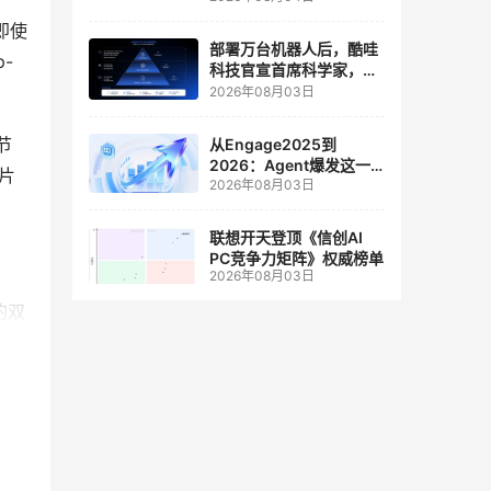
人工智能和边缘计算联合
实验室
器即使
部署万台机器人后，酷哇
-
科技官宣首席科学家，要
让世界模型交付生产力
2026年08月03日
节
从Engage2025到
2026：Agent爆发这一
片
2026年08月03日
年，AI CRM 走到哪了
联想开天登顶《信创AI
PC竞争力矩阵》权威榜单
2026年08月03日
的双
龙处
别是