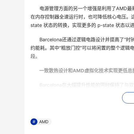
      电源管理方面的另一个增强是利用了AMD最新的分
在内存控制器全速运行时，也可降低核心电压。这
state 状态的转换，实现更多的 p-state 状
      Barcelona还通过逻辑电路设计并
约能耗。其中“粗放门控”可以将闲置的整个逻辑
段。
 一致散热设计和AMD虚拟化技术实现更低总
      Barcelona在大幅提升性能的同时
核皓龙用户只需将目前运行第二代双核皓龙处理器
理器，大大降低了用户数据中心的升级成本、保
      Barcelona还采用了增强型AMD 虚
AMD
在多虚拟机环境下，使客户能够享受到更多的基