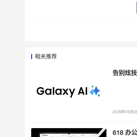
      采用直连架构的Barcelona真四核
领导着未来多核处理器的发展方向，为的高能效
本文来源于DOIT传媒，文章内容仅供参考，不构成
相关推荐
告别炫技
2026年05月2
618 办