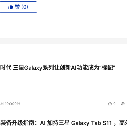
赞 (
0
)
A 的 enVision平台，使DMX-4的审计日志达到企业级的安全与法规
从策略和审计策略功能。EMC CentraStar® 存储操作环境，
时代 三星Galaxy系列让创新AI功能成为“标配”
在 DMX3 和 DMX4 上都可运行；新版CLARiiON FLARE 操作
00、CX500和CX700系统进行操作。NS20和NS40可以支持NA
第四代低能耗节点推出的CentraStar新软件也可与前几代Centera
6日 10点00分
0
公装备升级指南：AI 加持三星 Galaxy Tab S11 ，高
ainfinity® 归档设备。Rainfinity首次以平台产品出现在E