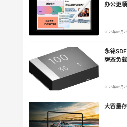
办公更顺
的产品系列中，意味着文件虚拟化市场将在EMC的推
的文件管理，并可跨越整个 NAS 基础架构自动迁移和恢
Centera 内容寻址存储系统协同工作。
2026年05月2
Rainfinity是EMC于2005年收购
前为EMC公司副总裁兼中国研发中心总经理。
永铭SDF
瞬态负载
EMC之所以能一次呈现出如此豪华的新产品
总裁David Donatelli 表示：“EMC 
法匹敌的。”
2026年05月2
EMC最近三年在创新上的投入高达100亿
但同样值得注意的是，EMC并不全是靠收购来获
大容量存储
的是完善信息基础架构战略，原有几大存储平台