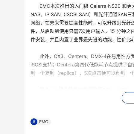
EMC本次推出的入门级 Celerra NS20 
NAS、IP SAN（iSCSI SAN）和光纤通
网络，在未来需要提高性能时，可以升级到光纤通道网
件，从启动到使用只需7次用户输入，15 分钟之内就
件安装，并且内置了业界最先进的功能，性价比
此外，CX3、Centera、DMX-4在易用性方面
iSCSI支持；Centera第四代低能耗节点提供了自
制一个复制（replica），5次点击便可以创制一个
看点三：绿色节能??能耗降低33% - 67%
EMC此次新品发布，四大平台都增加了对新型低
品EMC Symmetrix DMX-4、NAS产品EMC 
EMC
TB 存储量年能耗仅为 444 kWh。CAS产品EM