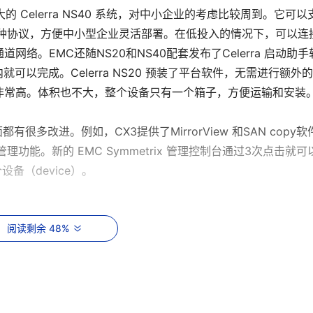
和更大的 Celerra NS40 系统，对中小企业的考虑比较周到。它可以
道SAN三种协议，方便中小型企业灵活部署。在低投入的情况下，可以连接
络。EMC还随NS20和NS40配套发布了Celerra 启动助手
可以完成。Celerra NS20 预装了平台软件，无需进行额外
非常高。体积也不大，整个设备只有一个箱子，方便运输和安装
都有很多改进。例如，CX3提供了MirrorView 和SAN copy软
管理功能。新的 EMC Symmetrix 管理控制台通过3次点击就可
设备（device）。
阅读剩余 48%
成本750GB SATA 磁盘的支持，从而使能耗大大降低。SAN
Celerra、中端存储系统EMC CLARiiON CX3能够降低33% 的能
C Centera第四代低能耗节点甚至可以降低67%的能耗。