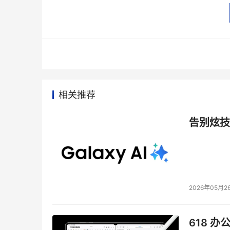
看点四：安全功能增强??收购RSA见成效
新发布的Symmetrix DMX-4集成了 RS
水平。ClARiiON改善了客户的访问控制，扩展了遵
了Centera的身份认证、系统日志和审计功能。
相关推荐
看点五：注重投资保护??兼顾新老客户
告别炫技
随DMX-4发布的新版DMX Enguity 操作软件
能够在所有CLARiiON CX3系统中和上一代CX3
iSCSI SAN和FC SAN三种协议。随Centera
容。
2026年05月2
看点六：Rainfinity登台??中国人贡献世界
618 办
引人注目的是，EMC本次推出了新的入门级 EMC R