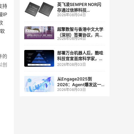
英飞凌SEMPER NOR闪
支持
存通过信骅科技
IP
2026年08月04日
AST2700 BMC认证，全
面强化其数据中心服务器
软
管理
超擎数智与香港中文大学
的软
（深圳）签署协议，共建
2026年08月04日
。
人工智能和边缘计算联合
实验室
部署万台机器人后，酷哇
件的
科技官宣首席科学家，要
让世界模型交付生产力
以创
2026年08月03日
从Engage2025到
2026：Agent爆发这一
2026年08月03日
年，AI CRM 走到哪了
产
耗，每