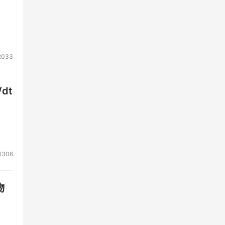
策略
2033
士目
dt
行副
商无
1306
注。
目
物