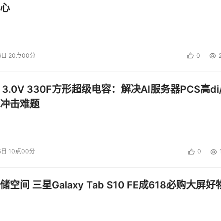
心
动下加速。新的Rainfinity文件管理设备用于实现基于公司
复文件。它可与 EMC Celerra、其他 NAS 系统和 EMC 
6日 20点00分
0
的公司。该公司由范承工博士等人创建，范承工担任首席技术官。范承工博
 3.0V 330F方形超级电容：解决AI服务器PCS高di/
冲击难题
盛宴，得益于它巨资的创新投入。正如EMC 公司存储产品部执
在存储新技术的开发、测试和交付的过程中，其投资和努力的力度是其他厂
5日 10点00分
0
美元。其中，花费70亿美元大量收购技术公司，受到业界的广泛关
得新技术的，最近三年还花费了30亿美元用于研发。收购的主要
空间 三星Galaxy Tab S10 FE成618必购大屏好
的创新，则主要是自主研发的结果。