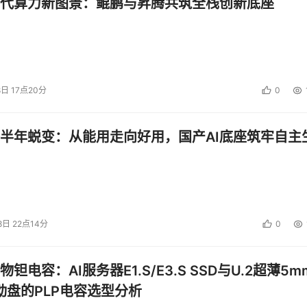
代算力新图景：鲲鹏与昇腾共筑全栈创新底座
8日 17点20分
0
半年蜕变：从能用走向好用，国产AI底座筑牢自主
8日 22点14分
0
钽电容：AI服务器E1.S/E3.S SSD与U.2超薄5m
启动盘的PLP电容选型分析