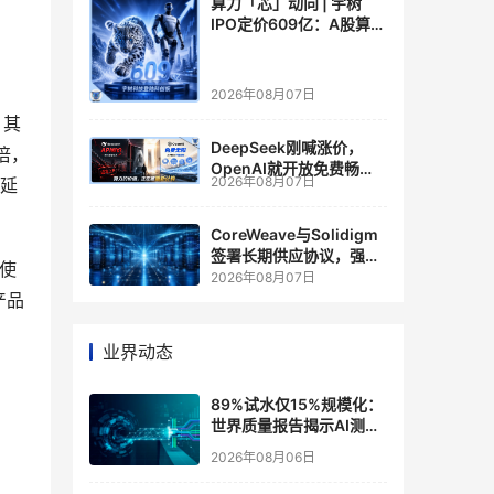
算力「芯」动向 | 宇树
IPO定价609亿：A股算力
芯片供应链的狂欢与泡沫
2026年08月07日
。其
DeepSeek刚喊涨价，
 倍，
OpenAI就开放免费畅
2026年08月07日
离延
聊？大模型定价的平行宇
宙，同一天裂开了
CoreWeave与Solidigm
签署长期供应协议，强化
而使
一体化人工智能云平台
2026年08月07日
产品
业界动态
89%试水仅15%规模化：
世界质量报告揭示AI测
试"落地鸿沟"
2026年08月06日