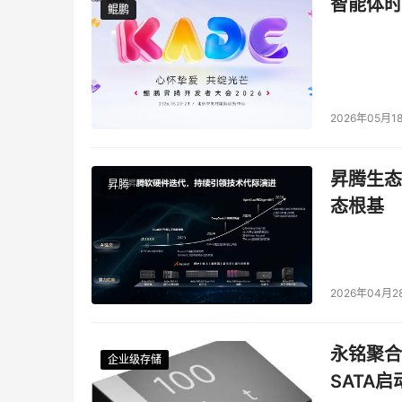
智能体时
鲲鹏
鲲鹏
2026年05月1
昇腾生态
昇腾
态根基
2026年04月2
永铭聚合物
企业级存储
企业级存储
企业级存储
企业级存储
SATA