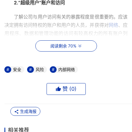
2.“超级用户”账户和访问
　　了解公司与用户访问有关的暴露程度是很重要的。应该
决定拥有访问特权的账户和用户的人员，并获得对
网络
、应
用程序、数据和管理功能的访问有较高权力的所有账户列
表。包括通常被忽视的所有计算机账户。由此，要确保用户
阅读剩余 70%
访问能够被检查，并确保其拥有恰当的许可。一个好方法是
定期地审查用户访问，并决定数据和系统的“所有者”已经得
到明确授权。
安全
风险
内部网络
3.账户和口令配置标准
赞 (
0
)
　　要保证所有的管理员账户能够根据策略更新。在特定设
备上，不应存在默认的口令设置。对那些拥有足够的默认账
户和口令资源的用户来说，其信息是很丰富的。有一些安全
生成海报
账户，其账户名就是口令，这简直是自寻烦恼。设置口令的
期限也是很重要的，禁用某些明显的临时账户也是很聪明的
相关推荐