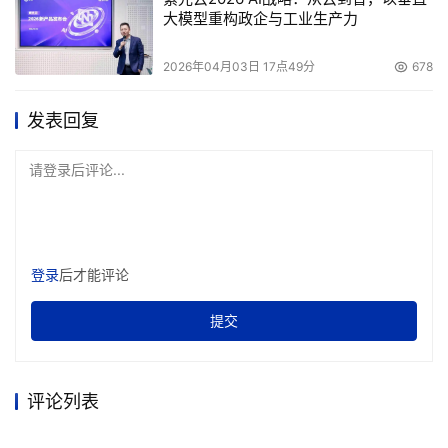
电话等。还有一些调查人员从移动
电话
中收集和分析信息，
大模型重构政企与工业生产力
因为这种设备可包含语音邮件、正文消息、地址文件、电话
号码和许多遗漏电话、已接电话等。如果有任何可疑的非法
2026年04月03日 17点49分
678
活动，就应保留相关证据，直至最终决定其结果。
发表回复
本文来源于DOIT传媒，文章内容仅供参考，不构成投资建议。
请登录后评论...
登录
后才能评论
提交
评论列表