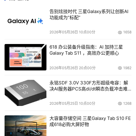
作法。
告别炫技时代 三星Galaxy系列让创新AI
功能成为“标配”
4.对口令的受控访问
2026年05月26日 10点00分
1658
　　对权力有所提升的账户和管理员的口令存取要加以管
理。其道理可能很明显，不过对口令的共享访问并非总能得
618 办公装备升级指南：AI 加持三星
到控制。离线的记录或开放性的访问，如包含口令的电子邮
Galaxy Tab S11 ，高效办公更顺心
件，就不应当存在。即使一个加密的口令文件也是不足取
的。在最糟的情形中，口令文件的口令并没有得到控制。
2026年05月26日 20点00分
1982
5.服务账户( “机器” 账户)
永铭SDF 3.0V 330F方形超级电容：解
决AI服务器PCS高di/dt瞬态负载冲击难
题
服务器
也可以被提升权限，并用于各种罪恶的目的。这
2026年05月25日 10点00分
1268
些账户典型情况下并不分配给人类用户，并且也不包括在传
统的认证或口令管理过程中。这些账户可被轻易地隐藏。管
大容量存储空间 三星Galaxy Tab S10 FE
理员应该保障服务账户只拥有必要的访问权。这些账户应该
成618必购大屏好物
定期检查，因为它们经常拥有超级用户的能力。这种用户的