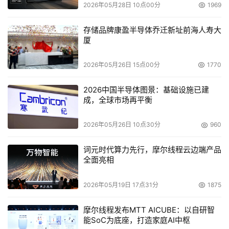
数量是很多的，而且还有许多不用的账户也需要注意。
2026年05月28日 10点00分
1969
6.高风险用户和角色
存储品牌康盈半导体乔迁新址前海人寿大
厦
　　有一些公司积级地监视某些角色，这些角色对企业会造
2026年05月26日 15点00分
1770
成极高的风险，企业的监视会发现其潜在的“不可接受”的行
为。许多企业拥有一些风险极高的关键角色。例如，一位采
2026中国半导体图景：基础设施已建
购经理为谋求一个职位可能会将自己能够访问的敏感数据带
成，全球市场再平衡
到另外一家竞争公司那里去。这种情况下，其访问是被授权
的，不过却存在着滥用的情况。岗位、职责的轮换以及设定
2026年05月26日 10点30分
960
任命时间是对付高风险的一个重要方案。注意：IT安全专家
词元时代算力先行，摩尔线程云边端产品
通常都属于高风险角色的范围。
全面亮相
7.安全知晓项目
2026年05月19日 17点31分
1875
　　任何雇员或用户都可能造成一种威胁。贯彻执行一个可
摩尔线程发布MTT AICUBE：以自研智
以处理上述所有要点的安全知晓项目，并能保证其强制实施
能SoC为底座，打造家庭AI中枢