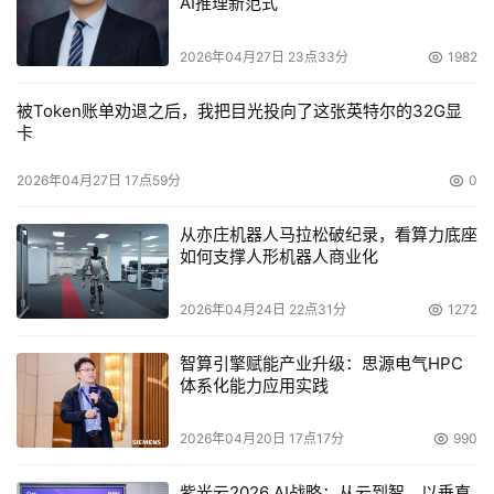
AI推理新范式
　　·挫败、威信问题、猜疑、无力接受改变等
2026年04月27日 23点33分
1982
9.事件记录
被Token账单劝退之后，我把目光投向了这张英特尔的32G显
　　安全事件记录提供了实时使用和活动的透明度。精确而
卡
完整的用户及其活动的记录对于事件分析和制定额外的安全
措施是至关重要的。获取访问的方法、访问范围和过去的活
2026年04月27日 17点59分
0
动是很重要的。为保证有充足的记录，应考虑改善对较高风
从亦庄机器人马拉松破纪录，看算力底座
险领域和服务的记录利用。
如何支撑人形机器人商业化
10.证据
2026年04月24日 22点31分
1272
　　管理人员应熟悉所使用的不同存储设备，如果有任何可
智算引擎赋能产业升级：思源电气HPC
疑迹象，还应具备 “指纹”知识的足够知识水平。这可以是
体系化能力应用实践
cookie数据、隐藏的
操作系统
数据等。从公司系统中获取
2026年04月20日 17点17分
990
关键文件并将其放置到闪速存储器上是很简单的事情，这些
闪速设备可被伪装为
数码
相机、个人数字助理(PDA)或
移动
紫光云2026 AI战略：从云到智，以垂直