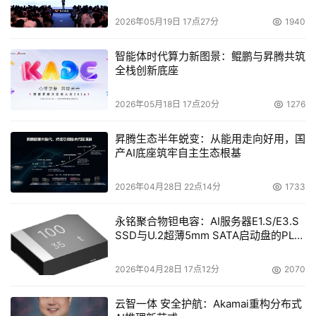
势在必行。现在有许多方案能够确保所有的用户已经阅读并
2026年05月19日 17点27分
1940
同意有关规则和政策。其中一种工具是在用户登录时要求其
在一个警告消息上签名，要求用户确认其同意并选择窗口中
智能体时代算力新图景：鲲鹏与昇腾共筑
的“接收”或“同意”复选框。
全栈创新底座
8.背景筛选
2026年05月18日 17点20分
1276
　　背景筛选就是要认真地问雇员一些措词严格的问题，以
昇腾生态半年蜕变：从能用走向好用，国
揭示其特定行为和态度的危险信号，例如：
产AI底座筑牢自主生态根基
　　·违规的或异常的工作经历：离开工作的可疑理由、长
2026年04月28日 22点14分
1733
期未被雇用的原因
永铭聚合物钽电容：AI服务器E1.S/E3.S
SSD与U.2超薄5mm SATA启动盘的PLP
　　·欺诈：在某些事实上(例如教育、以前的雇佣关系)的虚
电容选型分析
伪陈述
2026年04月28日 17点12分
2070
　　·人格/态度问题：与同事或管理人员的糟糕关系
云智一体 安全护航：Akamai重构分布式