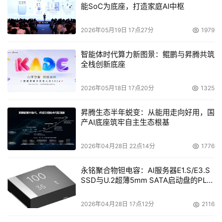
能SoC为底座，打造家庭AI中枢
事实上，过度规划也是导致数据中心能耗高和效率低的
原因之一。传统数据中心多采用“一次到位”的工程设计，这
2026年05月19日 17点27分
1979
样不仅导致采购UPS和空调等设备时投资过高，还提高了后
智能体时代算力新图景：鲲鹏与昇腾共筑
期能源消耗和服务成本。对此，专家认为，节能问题是需要
全栈创新底座
首先考虑的，因此，正确的做法应该是根据未来的需求设计
几个阶段，分阶段采购所需的机房设施。 “可升级电源及制
2026年05月18日 17点20分
1325
冷设备解决方案”就是针对“边使用边升级”理念设计的，能为
数据中心节省超过一半的电力和制冷损耗。
昇腾生态半年蜕变：从能用走向好用，国
产AI底座筑牢自主生态根基
目前，数据中心的机房管理正在向精确化发展，因此，
2026年04月28日 22点14分
1776
一套行之有效的电源及制冷容量规划管理软件已成为节能的
必备条件。例如，APC-MGE推出的电源及制冷容量规划管
永铭聚合物钽电容：AI服务器E1.S/E3.S
理软件，可以对机柜环境进行实时检测，避免不必要的供电
SSD与U.2超薄5mm SATA启动盘的PLP
电容选型分析
和制冷容量的产生。比如，用户可以通过该软件实时了解电
2026年04月28日 17点12分
2116
流大小的变化，并据此来调节出风口的大小，以达到节能效
果。用户还可对机房设施进行实时监控，精确了解机房的电