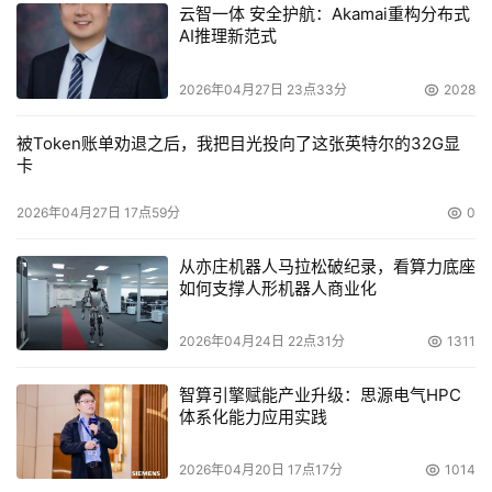
云智一体 安全护航：Akamai重构分布式
流、温度、湿度，控制空调、UPS等设备的运行，从而达到
AI推理新范式
提升效率、节约能源的目的。
2026年04月27日 23点33分
2028
可观的客户收益 厚积薄发的绿色之道
被Token账单劝退之后，我把目光投向了这张英特尔的32G显
卡
在物理层采取有效节能措施对打造“绿色数据中心”是非
常重要的。据APC-MGE公司提供的数据显示，从关键电源
2026年04月27日 17点59分
0
及制冷设备入手，在物理层开展节能工作，数据中心的能源
从亦庄机器人马拉松破纪录，看算力底座
利用率将从以前的50%上升为80%。下面我们就以一个典型
如何支撑人形机器人商业化
的数据中心为例，看看物理层节能为企业带来的经济效益。
2026年04月24日 22点31分
1311
智算引擎赋能产业升级：思源电气HPC
体系化能力应用实践
2026年04月20日 17点17分
1014