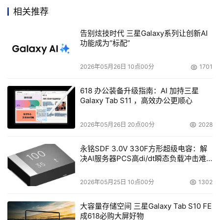
相关推荐
及损耗。输入的电能在经过“机房物理层”时，被损耗的能源
高达50%左右，然后是“硬件设备”处40%的消耗和芯片。由
告别炫技时代 三星Galaxy系列让创新AI
此可见，从关键电源及制冷设备入手，提高物理层的效率，
功能成为“标配”
才是建立“绿色数据中心”的“治本”之道。现在，就让我们从
2026年05月26日 10点00分
1701
“高效UPS”、“In-row制冷”，“可升级、可扩展”和“规划管理
软件”等四个方面谈谈如何建设“绿色数据中心”的关键电源与
618 办公装备升级指南：AI 加持三星
制冷。
Galaxy Tab S11 ，高效办公更顺心
传统的节能方案更多关注UPS的可靠性，但随着“数据
2026年05月26日 20点00分
2028
中心消耗着大量电能”这个事实被越来越多的企业所重视，
永铭SDF 3.0V 330F方形超级电容：解
UPS的效率也成为了企业CIO们重要的决策因素。APC-
决AI服务器PCS高di/dt瞬态负载冲击难
MGE的工程师告诉记者，许多数据中心的 UPS运行负载率
题
一般在30%左右，UPS的供电效率为50%-60%。针对这一
2026年05月25日 10点00分
1302
情况，厂商争相研发新技术，使UPS在低负载率下也能具有
高效率。比如，APC-MGE在制造新型UPS时采取了新双变
大容量存储空间 三星Galaxy Tab S10 FE
成618必购大屏好物
换逆变技术，逆变器设计相对于原有设计减少了50%的损