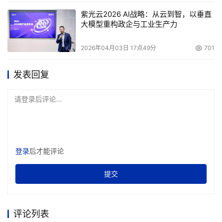
紫光云2026 AI战略：从云到智，以垂直
从上表我们可以看出，在物理层采取节能措施之后，将
大模型重构政企与工业生产力
会减少30%的能源浪费，而每个机架的成本也将降低4,800
到9,000元。
2026年04月03日 17点49分
701
发表回复
据估计，目前全世界所有数据中心每年的耗电量已达到
40,000,000,000 千瓦时。因此，对于企业CIO们而言，减
请登录后评论...
少这些能耗中的浪费部分不仅提高了企业的经济效益，更提
高了企业的社会效益。在当今倡导建设“节能型”企业的趋势
下，企业更应该明确自己的社会责任感，通过建设“绿色数
据中心”，有效降低能耗、节约能源，提升自身的品牌形
登录
后才能评论
象。
提交
更强大、更安全的数据中心处理能力是用户追求的目
标，但在能源开销与日俱增的今天，技术发展的另一面是消
评论列表
耗更多的资源。面对越来越庞大的数据中心，以及越来越沉