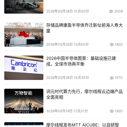
耗，低功耗的控制器，驱动设备以及缓冲电路减少了30%空
2026年05月28日 10点00分
2008
载损。值得一提的是，在新技术的支持下，UPS的工作噪音
也大大降低。
存储品牌康盈半导体乔迁新址前海人寿大
厦
记者在采访中发现，由于传统机房中空调送出的冷风不
2026年05月26日 15点00分
1820
能100%送到服务器端，大部分机房空调的效率也仅在50%
左右。要想实现空调的节能，一方面可以从气流组织设计着
2026中国半导体图景：基础设施已建
手改进，另一方面则可以选择新型的空调。例如，APC-
成，全球市场再平衡
MGE英飞系统中的的In-row制冷单元可放在服务器机柜边
2026年05月26日 10点30分
1010
上，让冷热空气直接在机柜和空调之间以最短的路径循环，
与房间级制冷相比，In-row制冷能够处理更高的热负载密
词元时代算力先行，摩尔线程云边端产品
度。In-row制冷容量可以随IT负载的变化而变化,能减少
全面亮相
50%的风扇功耗，而且不需要安装高架地板，也不需要除湿
或者除湿后加热，每年可为制冷量在MW级别的数据中心节
2026年05月19日 17点31分
1920
省30%的电能和数以千立方米的水。
摩尔线程发布MTT AICUBE：以自研智