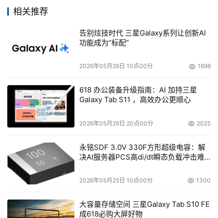
进行备份，并且在对备份速度没有性能影响的情况下，我们
相关推荐
实现了84:1的重复数据删除比例。”他计划在第二个数据中
心推出重复数据删除技术，扩展在线数据保存容量而无需额
告别炫技时代 三星Galaxy系列让创新AI
功能成为“标配”
2026年05月26日 10点00分
1698
在800多家使用SEPATON解决方案的用户中，新增加
的美国客户遍及各行各业。其中包括AFNI，Barnes 
618 办公装备升级指南：AI 加持三星
Distribution，BDI Laguna，Crawford And Company，
Galaxy Tab S11 ，高效办公更顺心
Eagle Alliance，Emmanuel Medical Center，美国联邦储
备银行，Gaston Memorial医院，Kansas大学医院管理
2026年05月26日 20点00分
2025
局，美国Lawrence Livermore国家实验室，Loyola 
永铭SDF 3.0V 330F方形超级电容：解
Marymount大学，LSI公司，MedCath注册公司，松下汽车
决AI服务器PCS高di/dt瞬态负载冲击难
音响系统，佛罗里达州Pinellas县，Ohio州，Oklahoma国
题
家财政办事处，Transaction Line，Perot系统公司与美国
2026年05月25日 10点00分
1300
大容量存储空间 三星Galaxy Tab S10 FE
成618必购大屏好物
SEPATON公司将继续提升其国际知名度。除了今年早