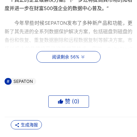
今年早些时候SEPATON发布了多种新产品和功能，更
新了其先进的全系列数据保护解决方案，包括磁盘到磁盘的
备份和恢复、重复数据删除和远程数据复制等解决方案。市
场以极大的热情接受了这些增强技术。例如，DeltaStor™ 
软件为客户提供的重复数据删除比率介于38:1至483:1之
阅读剩余 56%
间，且持续备份速度达到17.2TB/小时。SEPATON提供的
DeltaStor解决方案是唯一真正为大型企业部署而设计的可
SEPATON
扩展的重复数据删除技术。DeltaStor软件进行重复数据删
除操作是在原始数据路径之外，以确保不影响备份性能，这
赞 (
0
)
Applied Systems利用了SEPATON S2100与
DeltaStor软件应用在赛门铁克NetBackup的环境中。其IT
生成海报
副总裁Tim Sander表示：“我们已经使用DeltaStor为我们