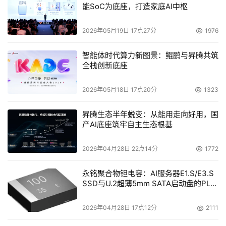
能SoC为底座，打造家庭AI中枢
市场而设计的S2100-DS2虚拟磁带库的销售。
2026年05月19日 17点27分
1976
本文来源于DOIT传媒，文章内容仅供参考，不构成投资建议。
智能体时代算力新图景：鲲鹏与昇腾共筑
全栈创新底座
2026年05月18日 17点20分
1323
昇腾生态半年蜕变：从能用走向好用，国
产AI底座筑牢自主生态根基
2026年04月28日 22点14分
1772
永铭聚合物钽电容：AI服务器E1.S/E3.S
SSD与U.2超薄5mm SATA启动盘的PLP
电容选型分析
2026年04月28日 17点12分
2111