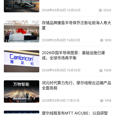
些时候在中国北京开设的新办事处， SEPATON公司在今年
2026年05月28日 10点00分
2004
5月还在英格兰的Slough市开设了一个办事处，并且其职员
总数增加了2倍。此外，在今年下半年还计划将在法国和德
存储品牌康盈半导体乔迁新址前海人寿大
国设立其他办事处。在国际市场上的投资使得在EMEA地区
厦
(欧洲、中东及非洲)产生了大量新业务，其中包括3M，
2026年05月26日 15点00分
1816
Aselsan（土耳其），Boumouth &Poole大学，
Debenhams，Exist i（瑞典），Freshfields（英国），
2026中国半导体图景：基础设施已建
Hammer（英国），Integra（意大利），Stortech（南
成，全球市场再平衡
非）和Vinci。在亚太，日本和韩国地区的新客户包括河北
2026年05月26日 10点30分
1008
除致力于大型企业，SEPATON在中小型企业(SMB)市
词元时代算力先行，摩尔线程云边端产品
全面亮相
场也已有大步进展。最近又与Tech Data公司签订了战略合
作协议，面向遍布北美的中小企业推广虚拟磁带库技术。
2026年05月19日 17点31分
1918
SEPATON正在利用Tech Data的广泛销售经验，创新的市
场资源和广泛的客户基础，以推动其专为有需要的中小企业
摩尔线程发布MTT AICUBE：以自研智