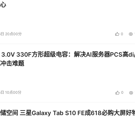
心
本身的安全性。
安全性密码，是否存在已知的安全漏洞。
6日 20点00分
0
，Nessus是事实上的漏洞扫描器标准。实际上，许多商业软件在
 3.0V 330F方形超级电容：解决AI服务器PCS高di/
要的安全硬件供应商都支持Nessus的扫描结果。
冲击难题
 2.2.x版本，还有一个Nessus 3虽然不再是开源的，但却是免费
indows平台，大大降低了它的使用门槛。
5日 10点00分
0
空间 三星Galaxy Tab S10 FE成618必购大屏好