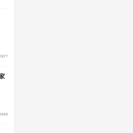
侵检
双
版
1877
家
1946