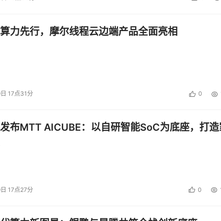
什么东西能够穿过防火墙。在测试过程中，我们可以使用一个入
可以分解数据包来看看其内部信息。
算力先行，摩尔线程云边端产品全面亮相
这样一个工具，它在捕获和分析测试数据包方面非常有用。
ereal和在Windows系统中常用的sniffer  pro并称网络嗅探工具
inux类系统中应用更为广泛。而Wireshark软件则是Ethereal的后续
嗅探软件，在功能上比前身更加强大。
9日 17点31分
0
发布MTT AICUBE：以自研智能SoC为底座，打造
9日 17点27分
0