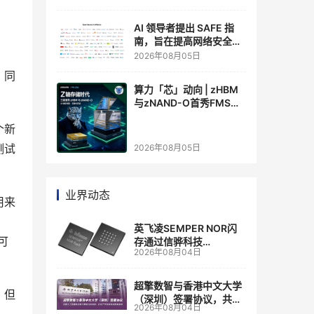
AI 领导者提出 SAFE 指
南，旨在提高网络安全透
明度
2026年08月05日
，同
算力「芯」动向 | zHBM
与zNAND-O首秀FMS
2026 ：三星把HBM叠上
个新
GPU头顶，内存战争换了
个维度，z轴算盘的魅力
测试
2026年08月05日
在哪？
业界动态
用来
、
英飞凌SEMPER NOR闪
可
存通过信骅科技
2026年08月04日
AST2700 BMC认证，全
面强化其数据中心服务器
管理
超擎数智与香港中文大学
，但
（深圳）签署协议，共建
2026年08月04日
人工智能和边缘计算联合