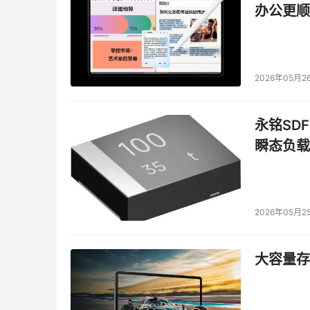
2、漏洞扫描
办公更顺
　　安全专家表示，IT管理者还必须重视防火墙
　　这个任务的目的包括判断防火墙是否一个弱
2026年05月2
　　可供我们使用的安全工具有开源的Nessus
永铭SDF
的产品中使用了Nessus引擎，并且几乎每一个主
瞬态负载
　　Nessus目前有2个版本，一个开源的Nessus
的，而且新版的Nessus  3.03已经开始支持W
2026年05月2
大容量存储