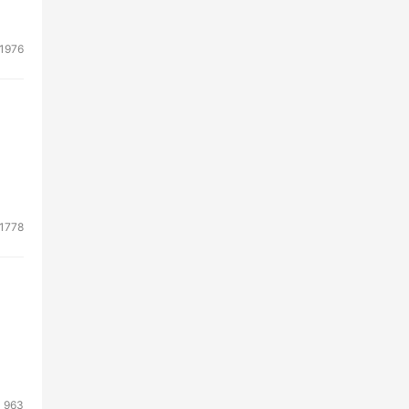
1976
1778
扫描
963