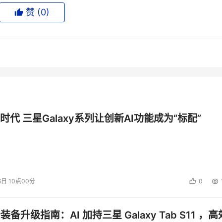
赞 (
0
)
时代 三星Galaxy系列让创新AI功能成为“标配”
图1、AFA部署架构
t和Juniper等业界知名厂商。
6日 10点00分
0
公装备升级指南：AI 加持三星 Galaxy Tab S11 ，高