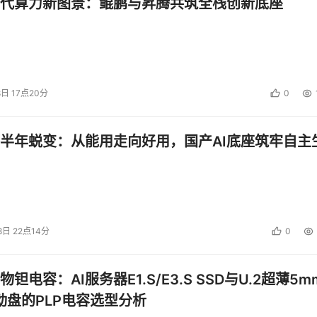
代算力新图景：鲲鹏与昇腾共筑全栈创新底座
8日 17点20分
0
图3、Wireshark
半年蜕变：从能用走向好用，国产AI底座筑牢自主
ternet Motion  Sensor这三个工具并非传统的防火墙测试工具，不
t当作一个内部IDS来验证防火墙的策略。
录下所有它们“看到”的数据包，然后将其记录到一个日志文件
8日 22点14分
0
你可以确认防火墙的策略是否起作用。
钽电容：AI服务器E1.S/E3.S SSD与U.2超薄5m
启动盘的PLP电容选型分析