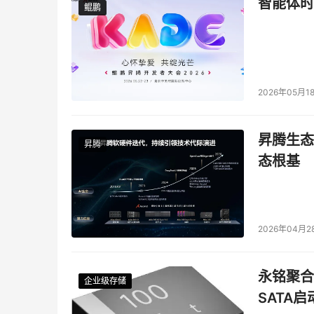
智能体时
鲲鹏
鲲鹏
2026年05月1
昇腾生态
昇腾
态根基
　　Darknet、Network Telescope、和In
儿我们也可以使用它们。例如我们可以把Darkne
　　这些工具实际就是一些侦听工具，它们可以记
2026年04月2
通过分析/监视这些日志文件中的外部IP地址，
永铭聚合物
企业级存储
企业级存储
企业级存储
企业级存储
SATA
4、日志分析