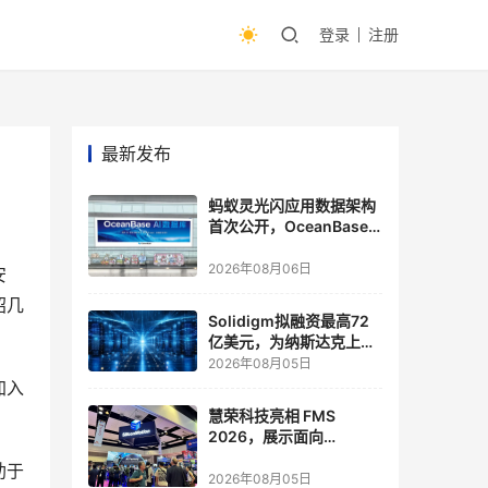
登录
注册
最新发布
蚂蚁灵光闪应用数据架构
首次公开，OceanBase
披露关键实践
2026年08月06日
安
绍几
Solidigm拟融资最高72
亿美元，为纳斯达克上市
做准备
2026年08月05日
加入
慧荣科技亮相 FMS
2026，展示面向
Agentic AI 应用的新一代
助于
存储方案
2026年08月05日