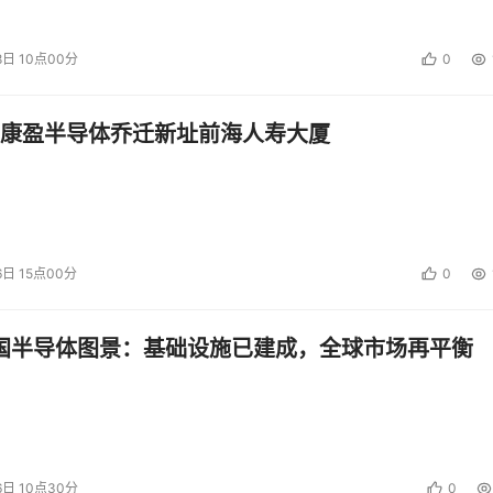
8日 10点00分
0
康盈半导体乔迁新址前海人寿大厦
图2、Nessus
6日 15点00分
0
防火墙测试，例如著名的Nmap，可以让管理员从不同的方式
中国半导体图景：基础设施已建成，全球市场再平衡
P/IP包分析工具hping。
6日 10点30分
0