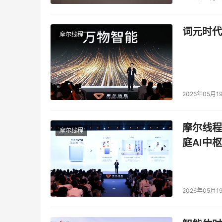
　　针对防火墙的另一个测试工作是判断是否有
测系统来作为报警机制。此外，数据包侦听工具
词元时代
摩尔线程
　　Wireshark(前身是Ethereal)就是
　　说起Wireshark就不得不提Ethereal了，Eth
雄，不过和sniffer  pro不同的是Ethereal在L
本，他是在Ethereal被收购后推出的最新网络
2026年05月1
摩尔线程
摩尔线程
庭AI中枢
2026年05月1