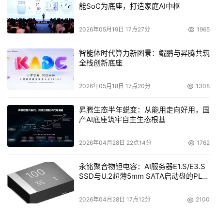
能SoC为底座，打造家庭AI中枢
2026年05月19日 17点27分
1965
智能体时代算力新图景：鲲鹏与昇腾共筑
全栈创新底座
2026年05月18日 17点20分
1308
昇腾生态半年蜕变：从能用走向好用，国
产AI底座筑牢自主生态根基
2026年04月28日 22点14分
1762
永铭聚合物钽电容：AI服务器E1.S/E3.S
SSD与U.2超薄5mm SATA启动盘的PLP
电容选型分析
2026年04月28日 17点12分
2100