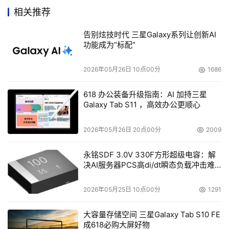
      技术趋势 
相关推荐
      存储软件将越来越成为存储产品销售的重要影响因素，
告别炫技时代 三星Galaxy系列让创新AI
存储硬件厂商不应只单一的发展硬件产品，应将更多的资源
功能成为“标配”
投入在存储软件的研发上。有实力的存储厂商可考虑收购小
2026年05月26日 10点00分
1686
的存储软件开发商来壮大自己的实力。 
618 办公装备升级指南：AI 加持三星
      存储产品在使用中很难脱离服务器独立存在，行业客户
Galaxy Tab S11 ，高效办公更顺心
在选择相应的整体解决方案时，更倾向于选择服务器和存储
可以自身整合的产品。专业存储企业的产品类型过于单一，
2026年05月26日 20点00分
2009
其产品对其他企业的服务器和软件产品依赖较多，存储厂商
永铭SDF 3.0V 330F方形超级电容：解
应向全面和整合发展。
决AI服务器PCS高di/dt瞬态负载冲击难
题
      用户需求 
2026年05月25日 10点00分
1291
大容量存储空间 三星Galaxy Tab S10 FE
      电子邮件归档、NAS管理和广域网优化等将是新兴的存
成618必购大屏好物