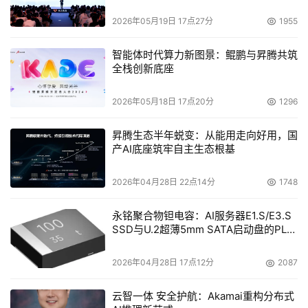
2026年05月19日 17点27分
1955
智能体时代算力新图景：鲲鹏与昇腾共筑
全栈创新底座
2026年05月18日 17点20分
1296
昇腾生态半年蜕变：从能用走向好用，国
产AI底座筑牢自主生态根基
2026年04月28日 22点14分
1748
永铭聚合物钽电容：AI服务器E1.S/E3.S
SSD与U.2超薄5mm SATA启动盘的PLP
电容选型分析
2026年04月28日 17点12分
2087
云智一体 安全护航：Akamai重构分布式