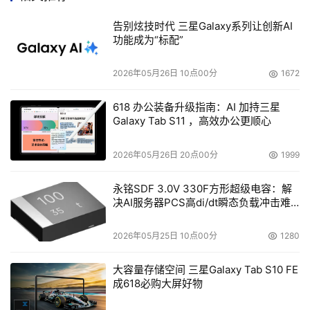
Lucas谈到Surgient软件公司时说，"Surgient虽然还只是一
告别炫技时代 三星Galaxy系列让创新AI
家小型私人企业，只有80个员工。但是收入每年的增长可
功能成为“标配”
达到50%左右，但是今年其收入预计将翻倍，达到250万美
元，成为赢利企业。"
2026年05月26日 10点00分
1672
负责技术的Lanowitz说，尽管公司规模不大，Surgient跟
618 办公装备升级指南：AI 加持三星
Galaxy Tab S11 ，高效办公更顺心
Vmware相比，优势在于可支持所有主流虚拟机，而
Vmware仅能支持ESX hypervisor。Surgient同时与惠普的
2026年05月26日 20点00分
1999
Quality Center测试软件进行了整合，这样用户就可以通过
惠普产品来访问Surgient，而其产品也将与IBM的Rational 
永铭SDF 3.0V 330F方形超级电容：解
决AI服务器PCS高di/dt瞬态负载冲击难
Quality Manager软件整合在一起。
题
Lucas说，一开始，Surgient只将产品作为主机服务提供给
2026年05月25日 10点00分
1280
用户，但现在将开放45%的产品放到网上，以提供在线产品
大容量存储空间 三星Galaxy Tab S10 FE
服务。目前这一产品软件的许可证起始价格暂为25,000美
成618必购大屏好物
元。