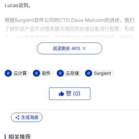
Lucas谈到。
根据Surgient软件公司的CTO Dave Malcolm的讲述，我们
了解到该产品可对服务器及相应的存储设备进行配置，形成
了一个计算资源网络。最终用户可以配置预定选项、结构及
来自网络控制台的各项资源。IT部门保留控制来访者数量的
阅读剩余 46%
权限，可对哪些可获取资源并随意操作系统的人员进行控
制。
云计算
软件
云存储
Surgient
Surgient软件公司的CTO Dave Malcolm还谈到，"IT员工
通过组建基础设施和应用软件用户所需的软件图像信息库来
赞 (
0
)
组建产品。假设一款运行在三台服务器上的应用软件系统，
这三台服务器分别由一台网络服务器、数据库服务器和应用
软件服务器组成，为了搭建完整的服务器端的互联网络，
生成海报
Surgient的产品可以为该基础系统自动创建用户所需的所有
应用软件，为工作人员节省了很多工夫。"
相关推荐