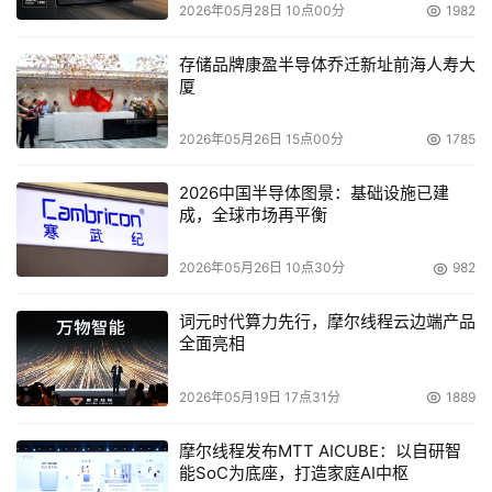
2026年05月28日 10点00分
1982
存储品牌康盈半导体乔迁新址前海人寿大
厦
本文来源于DOIT传媒，文章内容仅供参考，不构成投资建议。
2026年05月26日 15点00分
1785
2026中国半导体图景：基础设施已建
成，全球市场再平衡
2026年05月26日 10点30分
982
词元时代算力先行，摩尔线程云边端产品
全面亮相
2026年05月19日 17点31分
1889
摩尔线程发布MTT AICUBE：以自研智
能SoC为底座，打造家庭AI中枢