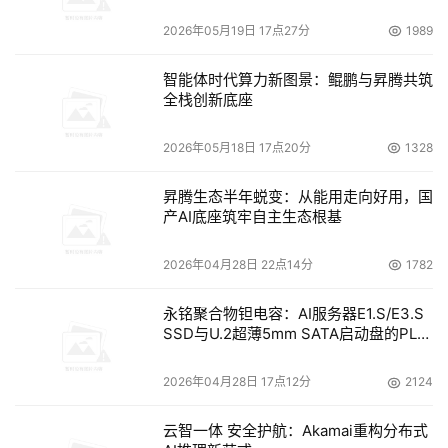
有效，因为它可能漏掉了上一次损耗均衡操作的残留文件，
2026年05月19日 17点27分
1989
或者诸如此类的东西，因为软件对此并不知道。”逻辑块寻
址技术（LBA）明确指定了数据块在存储设备上的位置。
智能体时代算力新图景：鲲鹏与昇腾共筑
全栈创新底座
　　总的来说，从固态盘上删除数据要比从硬盘上删除数据
来得容易，这也许是好事，也许是坏事。Kroll  Ontrack公
2026年05月18日 17点20分
1328
司的Barry表示，数据存储在固态盘中的电子上，擦除电子
就会清除数据。而在硬盘中，数据一定要经过覆盖操作或者
昇腾生态半年蜕变：从能用走向好用，国
产AI底座筑牢自主生态根基
受到物理损坏，才能防止里面的数据被读取。
2026年04月28日 22点14分
1782
　　Barry表示，从速度方面来看，数据清除也许有其自己
的优点；但要是固态盘落入别人的手里，里面的数据可能很
永铭聚合物钽电容：AI服务器E1.S/E3.S
容易被不小心弄丢。
SSD与U.2超薄5mm SATA启动盘的PLP
电容选型分析
2026年04月28日 17点12分
2124
本文来源于DOIT传媒，文章内容仅供参考，不构成投资建议。
云智一体 安全护航：Akamai重构分布式