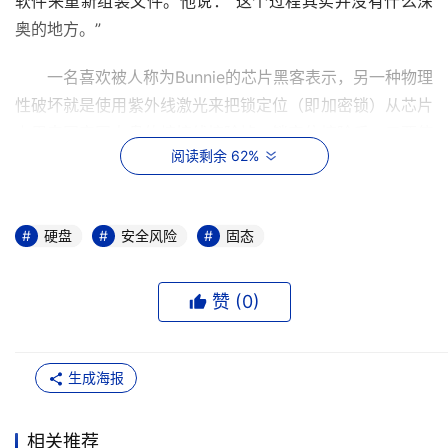
软件来重新组装文件。他说：“这个过程其实并没有什么深
奥的地方。”
　　一名喜欢被人称为Bunnie的芯片黑客表示，另一种物理
性破坏就是使用紫外线激光来把锁定位（即加密锁）从芯片
上用来固定固态盘的熔接线擦除掉。锁定位擦除后，只要使
阅读剩余 62%
用普通手段就可以读取固态盘上的数据阵列。
　　Bunnie说：“一旦锁解开来，不需要什么复杂的设备就
可以读取数据阵列。”比方说，使用传统的ROM阅读器，就
硬盘
安全风险
固态
可以读取数据阵列；ROM阅读器这种设备通常用来刻录和
验证不安全的ROM设备。
赞 (
0
)
　　凯路公司（Kilopass）的营销主管Craig  Rawlings表
示，为了减小黑客窃取数据的可能性，加密密钥可以集成到
生成海报
固态盘的控制器设备里面，在硬件层面处理磁盘加密工作。
这家公司销售的产品采用了超级永久性存储器（XPM）技
相关推荐