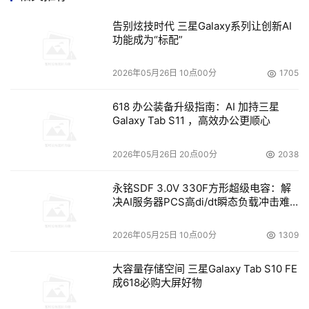
术，可以把密钥存储在片上系统设备中。
告别炫技时代 三星Galaxy系列让创新AI
　　加密密钥也有可能被黑客破解，不过专家们一致认为，
功能成为“标配”
加密是保护固态盘上数据安全性的必不可少的第一个步骤。
2026年05月26日 10点00分
1705
包括Safend和Encryptx在内的多家公司都开发了可对存储
设备（包括固态盘）上数据进行加密的产品。
618 办公装备升级指南：AI 加持三星
Galaxy Tab S11 ，高效办公更顺心
　　Kroll Ontrack公司的高级数据恢复工程师Sean  Barry
表示，加密设置了另一道屏障，那样黑客就得绕过加密层和
2026年05月26日 20点00分
2038
控制器，然后重新组装原始数据，才有可能攻击得手。这自
然需要时间，而固态盘上数据可能在这段时间内变得无效或
永铭SDF 3.0V 330F方形超级电容：解
决AI服务器PCS高di/dt瞬态负载冲击难
者无用。
题
2026年05月25日 10点00分
1309
　　加密还使得固态盘上文件擦除起来容易多了。iFixIt公
司的CEO Kyle  Wiens表示，与硬盘一样，固态盘也创建了
大容量存储空间 三星Galaxy Tab S10 FE
多个文件拷贝，不过加密软件有助于擦除保护起来的文件。
成618必购大屏好物