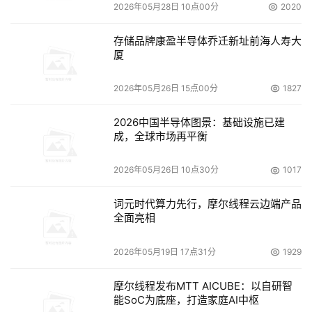
　　Wiens说：“每次你写入数据，数据可能写入到磁盘上
2026年05月28日 10点00分
2020
的不同部分，然后改变目录表。所以它会忘记数据之前写到
了什么地方。”用户可能会删除某一文件，但副本可能会原
存储品牌康盈半导体乔迁新址前海人寿大
厦
封不动地留在另一个扇区。
2026年05月26日 15点00分
1827
　　固态盘具有的损耗均衡（wear-levelling）特性基于这
种算法：可以针对存储器芯片上所有单元，均衡地擦除及写
2026中国半导体图景：基础设施已建
入数据，防止有些单元比另一些单元损耗得更快。Wiens表
成，全球市场再平衡
示，这项特性使得文件完全擦除起来比较困难。
2026年05月26日 10点30分
1017
　　英特尔公司的研究员Knut  Grimsrud表示，有些加密软
件会监控损耗均衡过程，以跟踪残留文件；然后使用安全删
词元时代算力先行，摩尔线程云边端产品
全面亮相
除命令，就可以删除这些残留文件。安全删除是用于安全删
除文件的命令，这个命令需要得到加密软件的支持。
2026年05月19日 17点31分
1929
　　Grimsrud说：“如果软件进行的所有操作只是写入到逻
摩尔线程发布MTT AICUBE：以自研智
辑块地址（LBA）以上的部分，我认为这在固态盘上不是很
能SoC为底座，打造家庭AI中枢