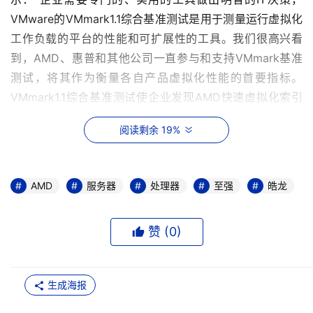
VMware的VMmark1.1综合基准测试是用于测量运行虚拟化
工作负载的平台的性能和可扩展性的工具。我们很高兴看
到，AMD、惠普和其他公司一直参与和支持VMmark基准
测试，将其作为衡量各自产品虚拟化性能的首要指标。
VMmark1.1综合基准测试使企业发现AMD快速虚拟化索引
技术（RVI）带来的潜在技术创新优势及其价值。"
阅读剩余 19%
VMmark1.1综合基准测试用以衡量虚拟环境下, 在独立的虚
拟机上同时运行大量不同企业工作负载时的应用程序性能。
AMD
服务器
处理器
至强
皓龙
VMmark基准测试采用标准性能评估机构（SPEC）的
SPECjbb2005®和SPECweb2005®基准。AMD的最新
VMmark测试成绩可从以下网站查到：
赞 (
0
)
http://www.vmware.com/files/pdf/vmmark_hp3.pdf. 
生成海报