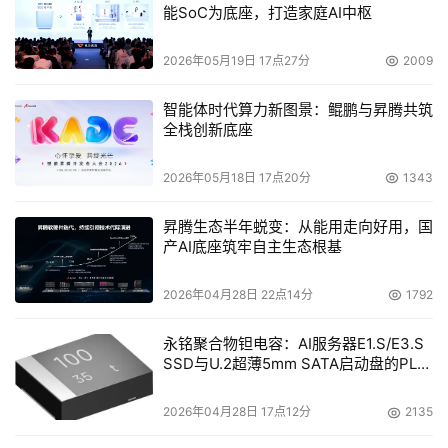
能SoC为底座，打造家庭AI中枢
2026年05月19日 17点27分
2009
智能体时代算力新图景：鲲鹏与昇腾共筑
全栈创新底座
2026年05月18日 17点20分
1343
昇腾生态半年蜕变：从能用走向好用，国
产AI底座筑牢自主生态根基
2026年04月28日 22点14分
1792
永铭聚合物钽电容：AI服务器E1.S/E3.S
SSD与U.2超薄5mm SATA启动盘的PLP
电容选型分析
2026年04月28日 17点12分
2135