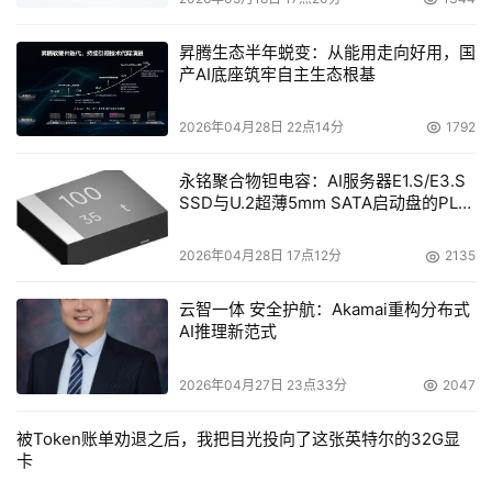
昇腾生态半年蜕变：从能用走向好用，国
产AI底座筑牢自主生态根基
2026年04月28日 22点14分
1792
永铭聚合物钽电容：AI服务器E1.S/E3.S
SSD与U.2超薄5mm SATA启动盘的PLP
电容选型分析
2026年04月28日 17点12分
2135
云智一体 安全护航：Akamai重构分布式
AI推理新范式
2026年04月27日 23点33分
2047
被Token账单劝退之后，我把目光投向了这张英特尔的32G显
卡