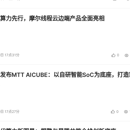
算力先行，摩尔线程云边端产品全面亮相
9日 17点31分
0
发布MTT AICUBE：以自研智能SoC为底座，打造
9日 17点27分
0