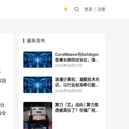
登录
注册
最新发布
CoreWeave与Solidigm
签署长期供应协议，强化
一体化人工智能云平台
2026年08月07日
于
浪潮计算机：凝聚技术共
科技
识，以行业标准牵引能力
跃升
2026年08月06日
表台
算力「芯」动向 | 算力焦
虑被高估了？存储厂抢了
战全
算力厂的戏，江波龙FMS
现场改写端侧AI规则