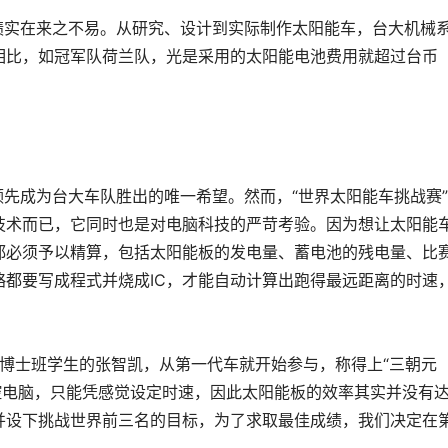
实在来之不易。从研究、设计到实际制作太阳能车，台大机械
相比，如冠军队荷兰队，光是采用的太阳能电池费用就超过台币
成为台大车队胜出的唯一希望。然而，“世界太阳能车挑战赛”
技术而已，它同时也是对电脑科技的严苛考验。因为想让太阳能
都必须予以精算，包括太阳能板的发电量、蓄电池的残电量、比
都要写成程式并烧成IC，才能自动计算出跑得最远距离的时速
博士班学生的张智凯，从第一代车就开始参与，称得上“三朝元
控电脑，只能凭感觉设定时速，因此太阳能板的效率其实并没有
并设下挑战世界前三名的目标，为了求取最佳成绩，我们决定在