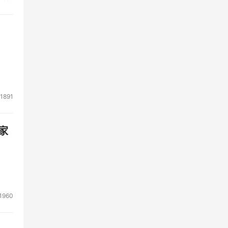
1891
家
1960