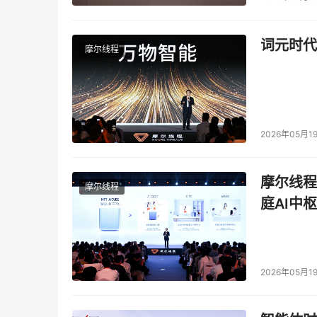
词元时代
摩尔线程
2026年05月1
摩尔线程
摩尔线程
庭AI中枢
2026年05月1