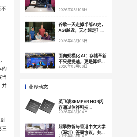
系不
2026年08月06日
谷歌一天走掉半部AI史，
AGI越近，天才越走？大
厂的组织模式，正在拖住
2026年08月06日
自己的研发节奏
面向规模化 AI：存储革新
，
不只是提速，更是算经济
2026年08月06日
账
车的
赛当
，并
业界动态
英飞凌SEMPER NOR闪
存通过信骅科技
2026年08月04日
AST2700 BMC认证，全
面强化其数据中心服务器
达到
管理
超擎数智与香港中文大学
第三
（深圳）签署协议，共建
2026年08月04日