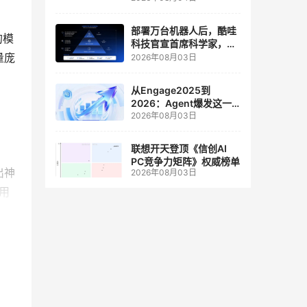
人工智能和边缘计算联合
实验室
部署万台机器人后，酷哇
的模
科技官宣首席科学家，要
量庞
让世界模型交付生产力
2026年08月03日
从Engage2025到
2026：Agent爆发这一
2026年08月03日
年，AI CRM 走到哪了
联想开天登顶《信创AI
PC竞争力矩阵》权威榜单
出神
2026年08月03日
用
绘制
器是