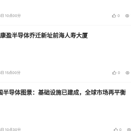
8日 10点00分
0
康盈半导体乔迁新址前海人寿大厦
6日 15点00分
0
中国半导体图景：基础设施已建成，全球市场再平衡
6日 10点30分
0