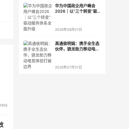
取合
华为中国政企用户峰会
取相
2026｜以“三个转变”驱动
服务体系全面升级
上的
2026年08月01日
风险
高通侯明娟：携手全生态
伙伴，骁龙助力移动电竞
体验打破边界
但
，防
2026年07月31日
那么
可预
1655
着安
效