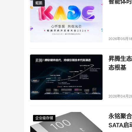
智能体时
鲲鹏
鲲鹏
2026年05月1
昇腾生态
昇腾
态根基
2026年04月2
永铭聚合物
企业级存储
企业级存储
企业级存储
企业级存储
SATA