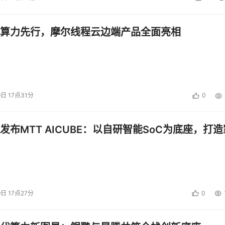
算力先行，摩尔线程云边端产品全面亮相
投资建议。
9日 17点31分
0
发布MTT AICUBE：以自研智能SoC为底座，打造
9日 17点27分
0