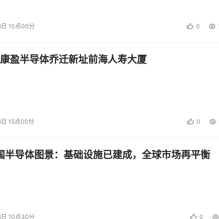
8日 10点00分
0
风险给个人：个人未经授权收集到的信息，信息的私密性和完整
除非有合理的根据，确定将会损害到个人或者组织利益，否则不
康盈半导体乔迁新址前海人寿大厦
面临安全风险的居民个人。有些国家还需要通知给总检察长，还
6日 15点00分
0
中国半导体图景：基础设施已建成，全球市场再平衡
提供，也可以通过电子化形式(如电子邮件，但只能在少数情况下
或公司网站)。在一些国家，只要涉及到未经批准的涵盖有私人资
授权的数据并不能成为通知的充分条件，而是需要可能出现伤害
6日 10点30分
0