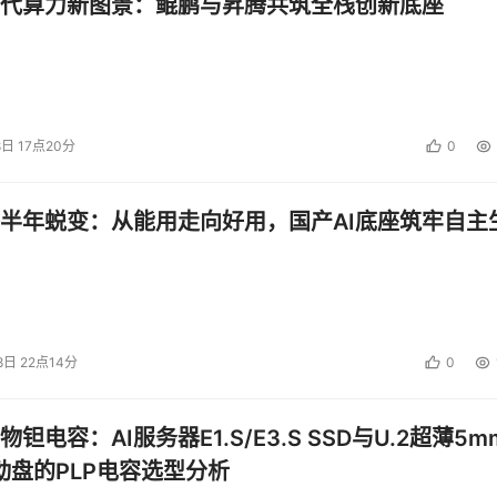
代算力新图景：鲲鹏与昇腾共筑全栈创新底座
8日 17点20分
0
半年蜕变：从能用走向好用，国产AI底座筑牢自主
8日 22点14分
0
钽电容：AI服务器E1.S/E3.S SSD与U.2超薄5m
启动盘的PLP电容选型分析