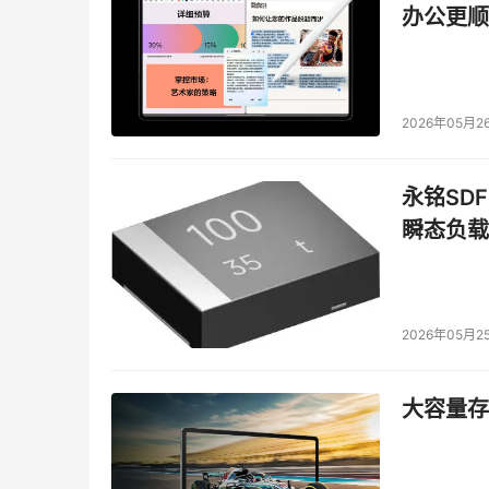
办公更顺
　　为应对企业所面临风险，当你制定自己的安
安全的义务和责任。考虑到后果，你必须慎重对
2026年05月2
披露安全风险义务
永铭SDF
瞬态负载
　　除了采取安全措施保护数据以履行法律义务
人员。法律要求，通知不仅要提供个人信息外泄
　　截至2008年8月，已经有44个国家和地
2026年05月2
迥异，下面略举一二：
　　●所涉及的信息包括哪些类型?
大容量存储
　　法律章程一般适用未加密的个人敏感信息—
方面的信用卡、银行卡的帐户信息。而有些国家