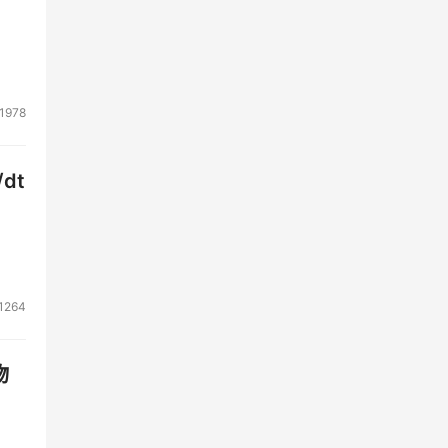
数据
施。
1978
dt
相关
容
1264
物
金融