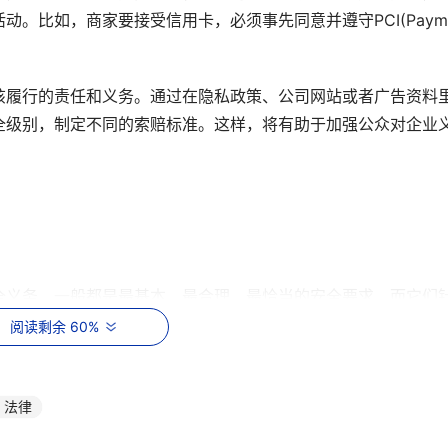
比如，商家要接受信用卡，必须事先同意并遵守PCI(Payment
该履行的责任和义务。通过在隐私政策、公司网站或者广告资料
全级别，制定不同的索赔标准。这样，将有助于加强公众对企业
全义务，一般都是最基本、最合理、最恰当的安全要求，而它们
所讲的“合理”、“恰当”到底是怎么样一个概念?
阅读剩余 60%
法和政府的一些政策措施，就会发现这类“法律”标准都出奇地
防范措施。
法律