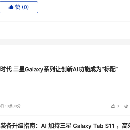
能实现合理安全的标准，相反，它只要求公司根据风险情况，采
赞 (
0
)
意味着，公司必须根据他们所面临的情况进行风险评估，然后采
实。同时，还要根据变化的情况对措施进行适时调整。
也会受到公司安全策略的影响。比如，法院驳回了就笔记本电脑
采取更加合理的安全防范措施。也就是说，问题的首要因素在于
安全措施。
口处安装智能卡门禁系统，这样可能会拥有比较高的安全等级。
攻击，那么，可以说这种人身安全措施起不到任何帮助。类似地
时代 三星Galaxy系列让创新AI功能成为“标配”
库，如果公司内部有员工故意(或者不小心)泄露了机密资料，
的发生。
安全事故责任方面起着极为重要的作用。例如，在对数据信息的
6日 10点00分
0
果还是遭受了损失，行为主体也可以免责。
是否适当是否有效。因为如果数据仅仅是被加密了，也并不意味
公装备升级指南：AI 加持三星 Galaxy Tab S11 ，高
持续有效，需要不断地对其进行监测、测试和评估。