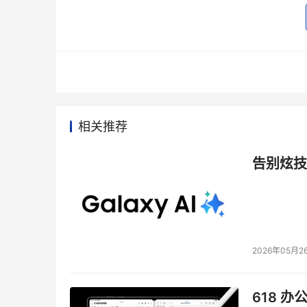
　　法律并没有什么情况下采取什么样的措施才
理的防范措施，以达到预期的安全标准。这也就
应的安全防范措施，并确保这些措施得到具体落
　　因此，根据实际情况采取的必要安全措施，
私人加密资料的措施请求，而建议根据风险等级
评估，然后才是根据公司面临的风险状况采取的
相关推荐
　　比如，在小区周围布满武警人员，并且在入
是，如果小区面临的威胁是来自互联网上的黑客
告别炫技
火墙或者检测软件只能对付黑客或者保护敏感数据
即使有再先进的安全技术措施，也不能阻止事情
　　根据风险评估采取相应的安全措施，在划分
2026年05月2
见风险下，采取了相应的安全防范措施，即使结
　　法律还会对安全防范措施进行审查，以明确
618 办
全措施做到位。为了确保安全措施得到落实并且