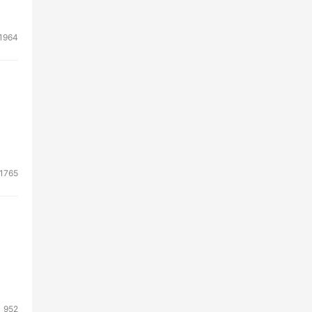
1964
性，
允许
有些
1765
使
料的
个人
952