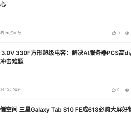
心
全策略时，请不要忽略第三方。外包本身并不会免除你保护外包
待与外包供应商签订的合同，并认真考虑与之相关的安全保护措
6日 20点00分
0
 3.0V 330F方形超级电容：解决AI服务器PCS高di/
冲击难题
以外，更多地你还需要披露安全漏洞，尤其是通知被受到影响的
安全警告，更要提供所应采取的补救措施。
区制定了风险预告法律规范。一些重要的法律条文可能因不同国家内
5日 10点00分
0
空间 三星Galaxy Tab S10 FE成618必购大屏好
—比如，信息中所包括的个人姓名，个人证件、电话号码，或者
还包含更多方面的信息。