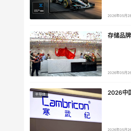
　　●什么原因促使披露成为义务?
2026年05月2
　　一般来说，法律会要求披露涉及以下信息的
以及任何与个人息息相关的信息。在一些国家，
存储品牌
擅自披露涉及私密的安全风险提示。
　　●必须通知给谁?
　　通知的对象，必须是针对未加密的个人资料
2026年05月2
国家要求通知给有关信贷机构。
2026
　　●通知的形式
半导体
　　通知可以以书面形式(如书信或者邮寄形式)
用)，或由媒体形式通知(比如出版社，各省报纸
数据，都可以预先通知。而有些国家，这些未经
2026年05月2