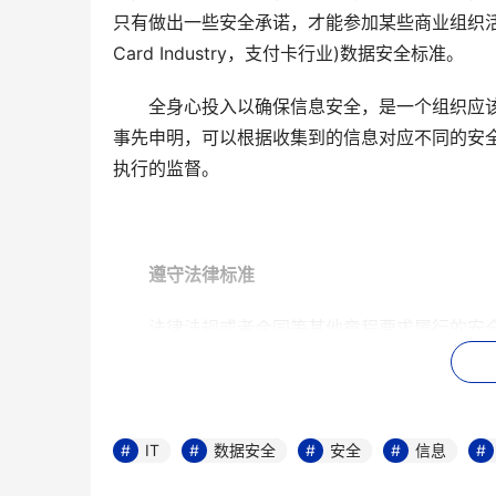
只有做出一些安全承诺，才能参加某些商业组织活动。
Card Industry，支付卡行业)数据安全标准。
　　全身心投入以确保信息安全，是一个组织应
事先申明，可以根据收集到的信息对应不同的安
执行的监督。
遵守法律标准
　　法律法规或者合同等其他章程要求履行的安
安全提供的一些保障措施却远远不够。另外，法律上
　　然而，如果你留心观察近期的规章条例、判例
——该标准侧重于行为过程，而不是具体的安全
IT
数据安全
安全
信息