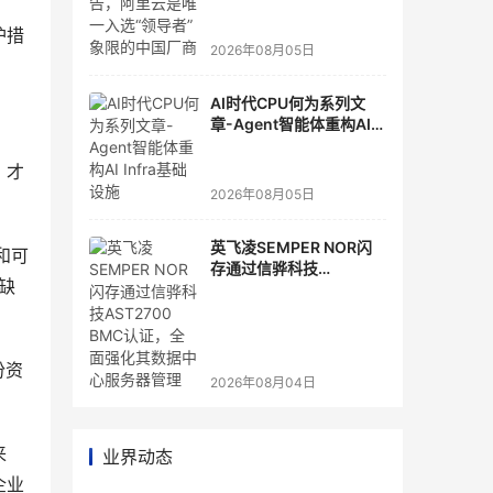
选“领导者”象限的中国厂
商
护措
2026年08月05日
AI时代CPU何为系列文
章-Agent智能体重构AI
Infra基础设施
，才
2026年08月05日
英飞凌SEMPER NOR闪
和可
存通过信骅科技
缺
AST2700 BMC认证，全
面强化其数据中心服务器
管理
份资
2026年08月04日
来
业界动态
企业