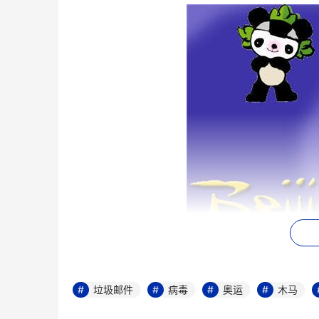
　　对网友而言，感染上病毒十分容易。网络上
民点击。在这些诱惑当中，很可能就隐藏着有害
垃圾邮件
病毒
奥运
木马
着大量的奥运相关信息了，稍不留意即会落入对
虑：