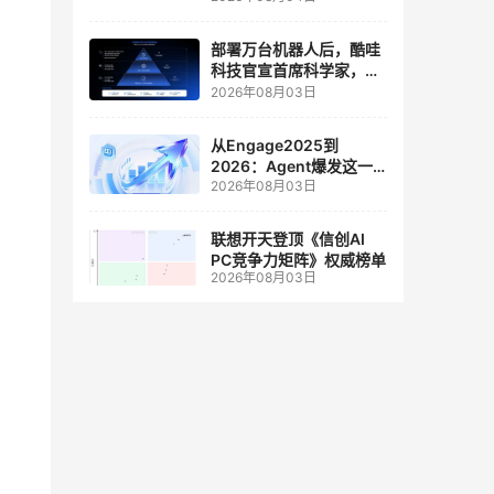
人工智能和边缘计算联合
实验室
部署万台机器人后，酷哇
科技官宣首席科学家，要
让世界模型交付生产力
2026年08月03日
从Engage2025到
2026：Agent爆发这一
2026年08月03日
年，AI CRM 走到哪了
联想开天登顶《信创AI
PC竞争力矩阵》权威榜单
2026年08月03日
着网
充斥