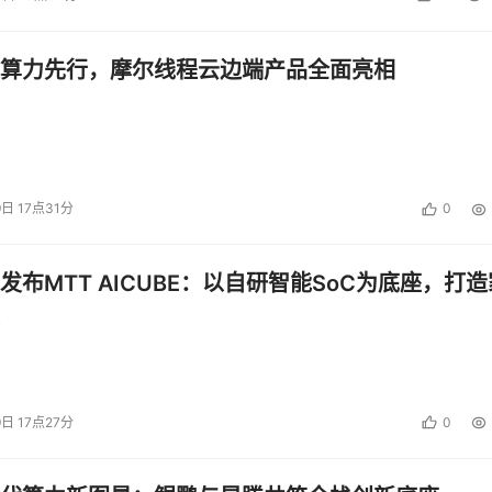
算力先行，摩尔线程云边端产品全面亮相
猛增，这些网页极有可能成为黑客挂马的首选目标。病毒制造者
该网页即有可能感染病毒。
网站也不是一定就安全了!这些安全陷阱对于一般用户而言就难以
能的杀毒软件、浏览器自身具备的安全过滤功能等。同时，网站
9日 17点31分
0
发布MTT AICUBE：以自研智能SoC为底座，打造
实涉及基础网络传输保障、用户信息安全性保障、网络应用安全
联网站以及个人用户的多方协作。
简单的巧合。比如在悉尼奥运会期间，官方网站就经受了百亿余
9日 17点27分
0
段和危害程度上也变本加厉;奥运会虽然结束，但由此带给我们的
范技巧，为何用户还是频频中招呢?我们无力去谴责那些制造病毒