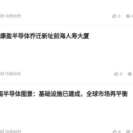
8日 10点00分
0
类攻击已经不是主流，但是一些病毒仍通过聊天工具打着奥运的
事很容易丧失警惕，点击带毒链接或接受带毒文件。
康盈半导体乔迁新址前海人寿大厦
6日 15点00分
0
中国半导体图景：基础设施已建成，全球市场再平衡
病毒入侵的话，那只能说他(她)是一位初级再初级的网民了。
所发内容;一定要打开防病毒软件的实时监控功能，并且不要随便
。
6日 10点30分
0