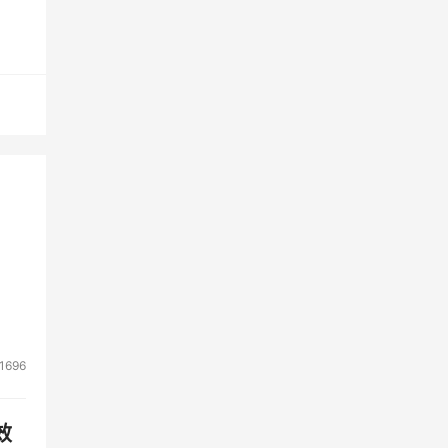
有主
法。
网站
1696
效