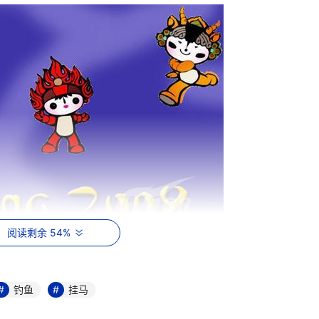
阅读剩余 54%
各种诱人的网页标题、新鲜有趣的多媒体节目和游戏，都在诱惑
的程序，特别是在奥运会比赛期间，太多的论坛、贴吧、网页上
钓鱼
挂马
方陷阱。那么，对于这类问题又该如何防范呢?建议从以下方面考