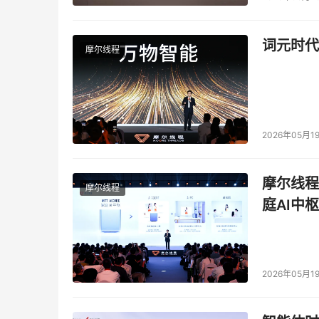
陷阱五：网页挂马
词元时代
摩尔线程
　　奥运比赛期间，一些体育资讯类网页浏览率
马植入到某些浏览量高的网页上，用户只要浏览
　　这一现象其实也说明，就算是自认为安全的
了，只能借助外力来防范，比如带有主动防御功
2026年05月1
硬的防木马入侵措施也需要做到位。
摩尔线程
　　这也说明，奥运期间的网络安全保障工作其
摩尔线程
庭AI中枢
障等多个层面，需要电信运营商、安全厂商、互
写在最后：
　　计算机网络风险在奥运年大规模爆发并不是
2026年05月1
击。网络病毒不仅仅是数量上的增加，在攻击手
却是长远的，屡见不鲜的攻击方式、满网络的防