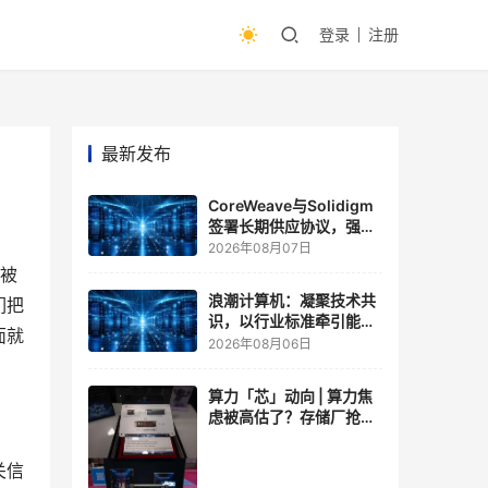
登录
注册
最新发布
CoreWeave与Solidigm
签署长期供应协议，强化
一体化人工智能云平台
2026年08月07日
次被
浪潮计算机：凝聚技术共
们把
识，以行业标准牵引能力
面就
跃升
2026年08月06日
算力「芯」动向 | 算力焦
虑被高估了？存储厂抢了
算力厂的戏，江波龙FMS
现场改写端侧AI规则
关信