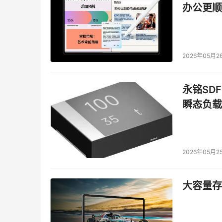
办公更顺
2026年05月2
永铭SDF
瞬态负载
　　在奥运会开幕前，以“奥运会开幕式”为文件
病毒;同时，打着奥运会旗号和名目的钓鱼网站
2026年05月2
确认的步骤，这种更高级别的互动和假想的验证
何还是有人陷入呢?防范方法在网上随便一搜都
大容量存储
器的安全保护、注意了不轻易单击超级链接、注