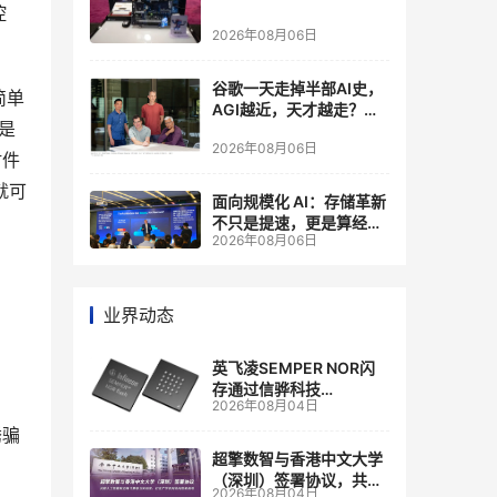
控
2026年08月06日
谷歌一天走掉半部AI史，
简单
AGI越近，天才越走？大
是
厂的组织模式，正在拖住
2026年08月06日
自己的研发节奏
附件
就可
面向规模化 AI：存储革新
不只是提速，更是算经济
2026年08月06日
账
业界动态
英飞凌SEMPER NOR闪
存通过信骅科技
2026年08月04日
AST2700 BMC认证，全
面强化其数据中心服务器
诱骗
管理
超擎数智与香港中文大学
（深圳）签署协议，共建
2026年08月04日