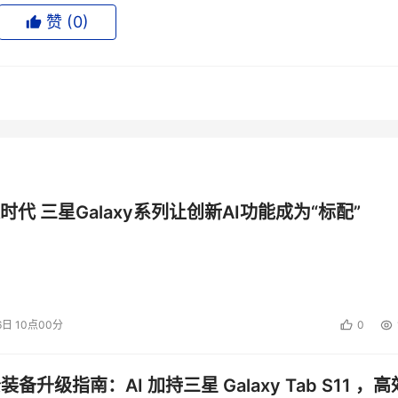
赞 (
0
)
一些没有版主管理的中小网站更是病毒高发区;本机安装必要的具
为，只到国内几个门户网站获取奥运相关信息就是最好的防范方
其他要关注的内容。
时代 三星Galaxy系列让创新AI功能成为“标配”
做得跟奥运相关的大型网站一模一样，使得不少用户浏览了钓鱼
还可能造成用户虚拟财产损失。
6日 10点00分
0
公装备升级指南：AI 加持三星 Galaxy Tab S11 ，高