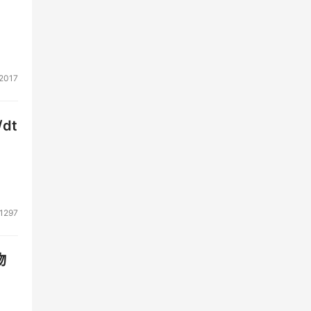
2017
dt
染的
电话
1297
，为
览
物