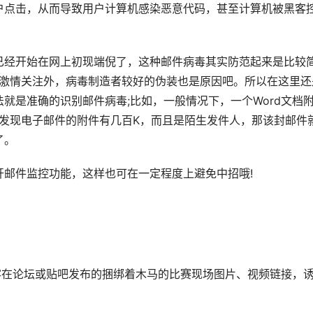
户点击，从而导致用户计算机感染恶意代码，甚至计算机被黑客
已经开始在网上初现端倪了，这种邮件病毒其实防范起来是比较
的激情关注外，病毒制造者较好的伪装也是原因吧。所以在这里还
就是准确的识别邮件病毒;比如，一般情况下，一个Word文档
果发现电子邮件的附件有几百K，而且是陌生发件人，那该封邮件
了。
开邮件监控功能，这样也可在一定程度上避免中招哦!
客在论坛或贴吧发布的捆绑着木马的比赛现场图片、视频链接，