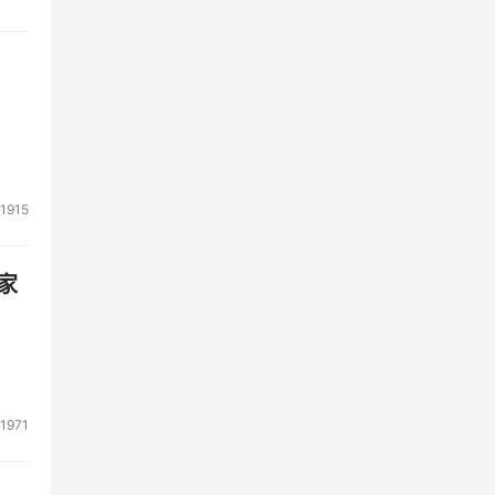
将木
发现
方过
1915
家
性保
次攻
1971
思考
的