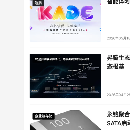
智能体时
鲲鹏
鲲鹏
人，但我们应有心去考虑这样一个问题：每个计
网络的安全。
2026年05月1
本文来源于DOIT传媒，文章内容仅供参考，不构成
昇腾生态
昇腾
态根基
2026年04月2
永铭聚合物
企业级存储
企业级存储
企业级存储
企业级存储
SATA