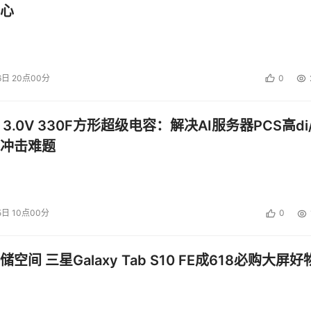
心
6日 20点00分
0
 3.0V 330F方形超级电容：解决AI服务器PCS高di/
冲击难题
名的木马程序便已在网络上广泛流传，成为近来个人用户最常感
也时有出现。这些钓鱼网站的欺骗手段是相当高明的：他们增加了
5日 10点00分
0
获得了更多用户的信任。之前也出现过仿冒银行网站的安全问题
是一大筐，其实关键还是用户粗心大意所致，比如平时注意了对浏
空间 三星Galaxy Tab S10 FE成618必购大屏好
意了对本机的防病毒处理，那这样的问题或许是可能避免的。