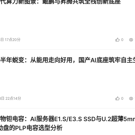
代算力新图景：鲲鹏与昇腾共筑全栈创新底座
算机和网络用户都要确保自己的系统安全，只有这样才可能实现
8日 17点20分
0
投资建议。
半年蜕变：从能用走向好用，国产AI底座筑牢自主
8日 22点14分
0
钽电容：AI服务器E1.S/E3.S SSD与U.2超薄5m
启动盘的PLP电容选型分析