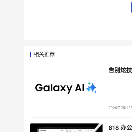
　　不要轻易浏览所谓的“奥运报道”网站，尤其
动防御功能杀毒软件，并注意随时升级。笔者认
当然，在奥运会后我们也同样应以此心态去关注
相关推荐
陷阱三：钓鱼网站迷人眼
告别炫技
　　钓鱼网站也是黑客的惯用伎俩，将钓鱼网站
或者下载了钓鱼网站的文件，导致中毒。严重的
2026年05月2
618 办