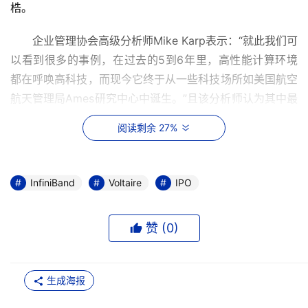
企业管理协会高级分析师Mike Karp表示：“就此我们可
以看到很多的事例，在过去的5到6年里，高性能计算环境
都在呼唤高科技，而现今它终于从一些科技场所如美国航空
航天管理局Ames研究中心中诞生。”且该分析师认为其中最
好的两个事例就是InfiniBand和网格计算。InfiniBand从它
阅读剩余 27%
的桎梏中解脱出来，现已被应用于华尔街复杂的货币兑换以
InfiniBand
Voltaire
IPO
专家表示，像Voltaire等iniBand交换机厂商处在一个非
常好的上升阶段。最新报道显示IDC预计iniBand交换机将
从2006年的9490万美元上升到2011年的6.12亿美元，甚至
赞 (
0
)
在本周美国加利福尼亚州阿纳海姆举办的Networkers 
生成海报
Live大会上，网络巨人Cisco的首席执行官John Chambers