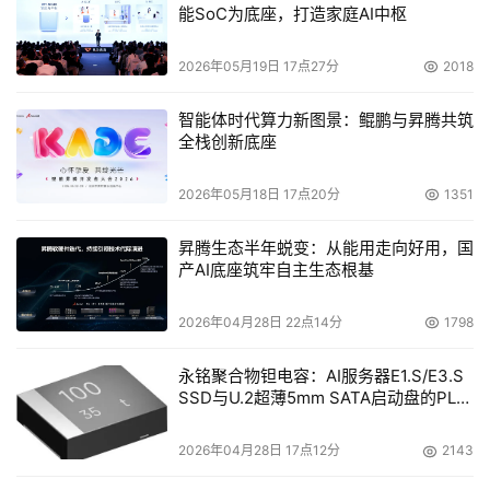
能SoC为底座，打造家庭AI中枢
2026年05月19日 17点27分
2018
智能体时代算力新图景：鲲鹏与昇腾共筑
全栈创新底座
2026年05月18日 17点20分
1351
昇腾生态半年蜕变：从能用走向好用，国
产AI底座筑牢自主生态根基
2026年04月28日 22点14分
1798
永铭聚合物钽电容：AI服务器E1.S/E3.S
SSD与U.2超薄5mm SATA启动盘的PLP
电容选型分析
2026年04月28日 17点12分
2143