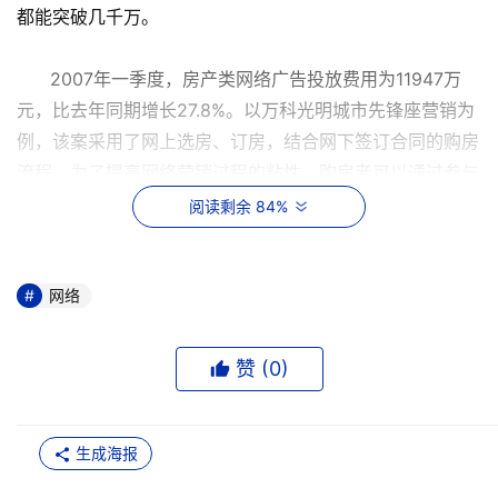
都能突破几千万。
2007年一季度，房产类网络广告投放费用为11947万
元，比去年同期增长27.8%。以万科光明城市先锋座营销为
例，该案采用了网上选房、订房，结合网下签订合同的购房
流程。为了提高网络营销过程的粘性，购房者可以通过参与
三款网络闯关游戏进行网络蓄水、赢取积分，购房时可以凭
阅读剩余 84%
借积分等有效信息获得相应的购房优惠。
B2B网络营销已经成为我国企业开展日常经营活动的基
网络
本渠道和工具。2006年，我国中小企业B2B交易规模达到
11.6万亿元，占B2B总体交易额的55.8%。
赞 (
0
)
越来越多的企业注意到了网络营销的必要性，纷纷加
入到了这场浩浩荡荡的大潮中去。无论是传统的企业网站建
生成海报
设、搜索引擎营销、网络广告营销、网络会员制营销，还是