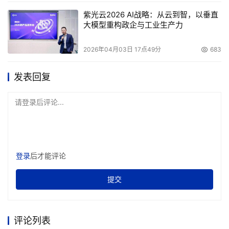
难实现。
紫光云2026 AI战略：从云到智，以垂直
大模型重构政企与工业生产力
郑培秘书长提示：“通过对搜索引擎的合理使用可以增
强各种广告信息的曝光率、到达率和客户转化率，包括‘搜
2026年04月03日 17点49分
683
索引擎竞价排名、关键词广告’和‘面向搜索引擎的网站优
发表回复
化’等在内，这一系列手段和技巧的系统化运用，网络营销
专业委员会定义为‘搜索引擎营销’”。
请登录后评论...
记者了解到，许多企业已经开始竞相引进“搜索引擎营
销”这种崭新的市场开拓策略，参与企业数量以每年30%的
增幅急速增加。上海大众关系营销高级经理刘磊表示：“在
登录
后才能评论
所有的营销活动中，网络作为一个渠道几乎是必需的，我可
能不做电视推广，但一定会做网络推广。搜索引擎营销也是
提交
上海大众一直关注的手段，2007年搜索引擎营销费用比
2006年翻了一倍，包括在百度(baidu)、谷歌(google)购买
评论列表
关键词。同时，刘磊笑言：“我们觉得对搜索引擎营销的功