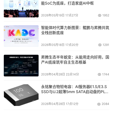
能SoC为底座，打造家庭AI中枢
站’的恶劣印象，往往得不偿失。”
2026年05月19日 17点27分
1952
作为开展全国网络营销行业规范工作的保障手段，全国
网络营销服务机构登记备案工作由中国电子商务协会网络营
智能体时代算力新图景：鲲鹏与昇腾共筑
销专业委员会于2007年初启动。目前，已有全国两百多家
全栈创新底座
网络营销服务机构统一公示在PCEM《全国网络营销服务机
2026年05月18日 17点20分
1291
构登记备案系统》上。“企业如何选择网络公司，不像以前
那样‘凭感觉’，现在有了依据和标准”，郑培秘书长表示。
昇腾生态半年蜕变：从能用走向好用，国
产AI底座筑牢自主生态根基
记者登陆登记备案路径www.PCEM.org.cn浏览，如果
广东地区的生产型企业寻找网络公司，只需在系统中按地区
2026年04月28日 22点14分
1744
索引，系统显示广东已经通过备案的44家机构。据了解，
永铭聚合物钽电容：AI服务器E1.S/E3.S
这些网络公司已向行业组织提交了基本信息、认证信息、产
SSD与U.2超薄5mm SATA启动盘的PLP
品及服务信息等，网络营销专业委员会依相关规定对申报信
电容选型分析
息进行审核并出具审核意见，根据信息的有效性、诚信运营
2026年04月28日 17点12分
2084
状况、开展业务的资源及能力、服务质量及水平等，确定为