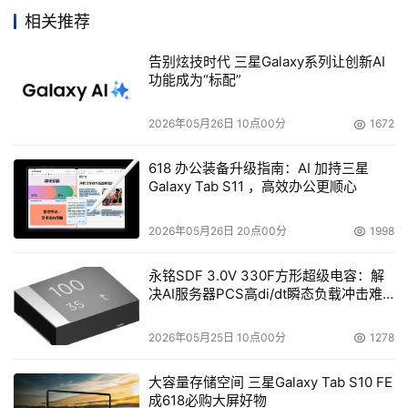
越来越热门的B2B、C2C营销，都大大增加了企业营销手段
相关推荐
的选择。在纷繁复杂的网络营销手段背后，企业经营管理者
告别炫技时代 三星Galaxy系列让创新AI
和营销人员的问题逐渐集中?D?D如何兼顾便捷性和有效性
功能成为“标配”
开展企业网络营销？
2026年05月26日 10点00分
1672
找对网络营销服务机构
618 办公装备升级指南：AI 加持三星
Galaxy Tab S11 ，高效办公更顺心
“我们不主张所有企业都盲目组建一套网络营销班子，
完全利用自身力量展开实施过程。如果这样，企业需要花费
2026年05月26日 20点00分
1998
大量精力去了解甚至参与到互联网这个原本不熟悉的行业中
去。这是‘想喝牛奶现养奶牛’。”郑培秘书长强调。
永铭SDF 3.0V 330F方形超级电容：解
决AI服务器PCS高di/dt瞬态负载冲击难
题
记者了解到，产品及行业应当由企业自身把握，涉及到
2026年05月25日 10点00分
1278
如何利用互联网则应当更多的由网络营销服务机构去“操
心”。比如一家网络营销服务机构根据企业经费预算选择合
大容量存储空间 三星Galaxy Tab S10 FE
适的域名注册机构、服务器提供商和网站建设方案；根据企
成618必购大屏好物