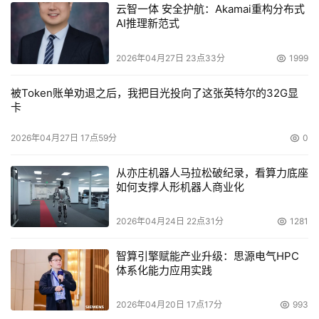
云智一体 安全护航：Akamai重构分布式
“基本、认证、会员或全国优秀网络营销服务机构”中的一个
AI推理新范式
等级。记者查看了优秀网络营销服务机构－深圳博研科技有
限公司的电子证书和电子档案，了解到博研科技是国内第一
2026年04月27日 23点33分
1999
家提出营销型网站建设思路的网络公司，服务的上百家企业
客户通过网络营销获得了显著的经济收益。通过这种行业组
被Token账单劝退之后，我把目光投向了这张英特尔的32G显
卡
织登记企业信息、审核从业能力、公示资质水平的做法的确
避免了企业盲目寻找网络公司所带来的投资风险及成本耗
2026年04月27日 17点59分
0
费。
从亦庄机器人马拉松破纪录，看算力底座
如何支撑人形机器人商业化
让搜索引擎帮你营销
2026年04月24日 22点31分
1281
目前，通过互联网进行市场推广、产品销售的企业，大
多集中利用“第三方电子商务平台”、“企业网站”和“搜索引擎
智算引擎赋能产业升级：思源电气HPC
营销”三种手段。但就营销执行效果而言，主要体现在“初级
体系化能力应用实践
的”供应信息发布、求购信息搜集和搜索引擎上“产品名称”的
2026年04月20日 17点17分
993
竞价排名，缺乏一个完整的网络营销体系，投资回报往往很