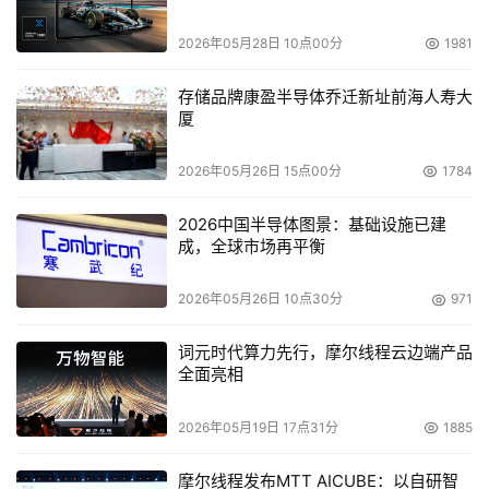
业产品推广和细分市场占位的规划，帮助企业开展搜索引擎
2026年05月28日 10点00分
1981
竞价排名，并研究、选择适合的关键词组合；结合自身是多
个厂商代理商的优势，以成本效应和密集效应，有策略的在
存储品牌康盈半导体乔迁新址前海人寿大
百度(BAIDU)、谷歌(GOOGLE)及行业网站同步投放关键词
厦
广告。由此可见，从需求满足、手段丰富、成本优先等多个
角度来看，网络营销服务机构对于企业开展网络营销的价值
2026年05月26日 15点00分
1784
和优势是十分明显的。
2026中国半导体图景：基础设施已建
成，全球市场再平衡
郑培秘书长介绍：“一般来说，专业的网络营销服务机
构也会不断地做各行各业网络营销策略研究及实施经验总
2026年05月26日 10点30分
971
结，从客户的经营管理、市场推广、产品销售等直接诉求出
发，为企业提供基于互联网的策划、顾问、实施全方位服
词元时代算力先行，摩尔线程云边端产品
全面亮相
务。而问题网络公司则可能导致企业网络营销效果很难实
现，或者通过一些‘办法’使这些企业吸引网民、扩大宣传、
2026年05月19日 17点31分
1885
推动销售的效果短期内获得极大地提升。但恰恰是这些‘办
法’，可能使企业网站在搜索引擎或者网民心目中留下‘黑网
摩尔线程发布MTT AICUBE：以自研智