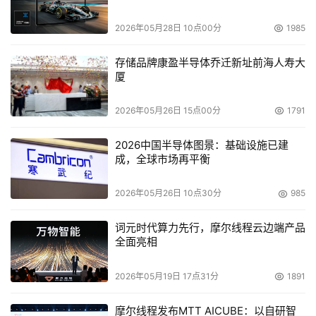
均配置有基于主机的直接存储磁盘陈列，戴尔配置6TB磁
2026年05月28日 10点00分
1985
盘、IBM配置900GB磁盘、每台Sun B2000配置180GB磁
盘；地震数据处理服务器和解释工作站采用155MB ATM 技
存储品牌康盈半导体乔迁新址前海人寿大
术构成地震处理解释网络。以Sun工作站为主的地震解释工
厦
作站，分布在研究院处理解释中心机房、勘探综合楼和勘探
一楼内，这些解释工作站系统利用研究院的ATM 155Mb/s
2026年05月26日 15点00分
1791
的主干网络互连在一起。在每台解释工作站都有自己的本地
2026中国半导体图景：基础设施已建
磁盘用于存储地震解释成果数据。
成，全球市场再平衡
据了解，研究院使用ATM 155Mb/s的主干网络实现各
2026年05月26日 10点30分
985
种解释工作站系统互连，这些工作站系统分布在处理解释中
心3号楼的勘探二室、综合楼的地震方法室和勘探一室楼
词元时代算力先行，摩尔线程云边端产品
全面亮相
内，楼与楼之间使用多膜光纤连接，目前传输速率为
155Mb/s。其中位于处理中心的勘探二室与综合楼的距离为
2026年05月19日 17点31分
1891
700米左右。“因此，如何有效地加载、存储和处理解释地
震数据，缩短地震数据处理解释周期，对地震数据存储系统
摩尔线程发布MTT AICUBE：以自研智