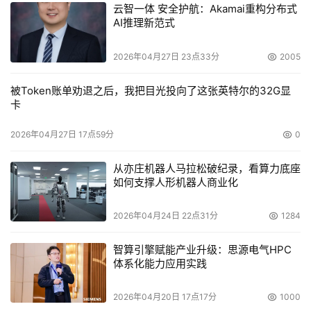
云智一体 安全护航：Akamai重构分布式
（SAN）的发展使数据应用环境从以服务器为中心转向以存
AI推理新范式
储为中心。而NAS和SAN技术本身也存在区别，SAN主要
面向以块I/O的高性能数据中心应用，而NAS则面向以文件
2026年04月27日 23点33分
2005
共享的小数据块为应用的共享分布式存储应用，为TCP/IP
网络上的各个服务器、工作站提供快速的数据文件共享。
被Token账单劝退之后，我把目光投向了这张英特尔的32G显
卡
因此，对于NetApp提出的初步解决方案的设计，多
2026年04月27日 17点59分
0
数集成商持肯定的态度。其中，北大青鸟数据信息处张伟提
出：“利用网络直联存储设备、网络磁盘陈列NAS存储技术
从亦庄机器人马拉松破纪录，看算力底座
如何支撑人形机器人商业化
来解决这些问题”的想法。据他介绍，“通过NAS可以应用在
任何的网络环境当中，这样中心的主服务器客户端可以非常
2026年04月24日 22点31分
1284
方便地在NAS上存储任意格式的文件，兼容于Windows，
Unix，Linux系统和CIFS格式等等。同时NAS系统可以根据
智算引擎赋能产业升级：思源电气HPC
客户端计算机发出的指令完成对内的文件的管理。”
体系化能力应用实践
2026年04月20日 17点17分
1000
针对于系统集成商们的想法，刘彦英结合中石油数据