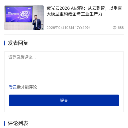
中心的特点，分析实际操作过程中出现的问题，也给予了解
紫光云2026 AI战略：从云到智，以垂直
决方案提供商们一些建议。她认为：“要解决数据分散存储
大模型重构政企与工业生产力
的问题，首先要将所有数据存到勘探综合楼内的NAS存储服
务器中。这样才能实现集中存储、管理和共享数据的要求。
2026年04月03日 17点49分
688
其次，为了实现数据资源共享，将所有工作站和操作系统共
发表回复
享，保证数据完整性。面对带宽问题，可以将NAS存储服务
器与勘探研究科室之间以千兆以太网连接，提高数据传输网
请登录后评论...
络的带宽，以便使各二级交换机到用户解释工作站之间达到
连接畅通，保证数据的交换速率。最后，在保护数据的安全
方面，可以利用NAS存储服务器安全性，保证集中存储数据
的安全性。”我们看到，通过新的存储方案就解决了石油行
登录
后才能评论
业数据处理方面的问题，这样的实际方案可以给解决方案商
提供借鉴。
提交
本文来源于DOIT传媒，文章内容仅供参考，不构成投资建议。
评论列表