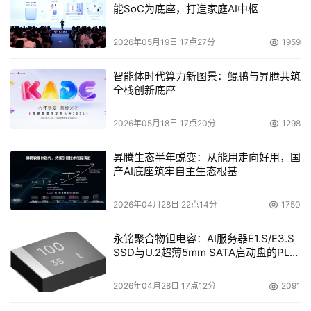
能SoC为底座，打造家庭AI中枢
的容量、性能和可用性提出了更高的要求。”刘彦英说。
2026年05月19日 17点27分
1959
如何去协调这些问题，不仅成为了大庆油田公司勘探
开发研究地震处理解释中心所探讨的话题，更是成为整个石
智能体时代算力新图景：鲲鹏与昇腾共筑
油行业数据处理的关键问题。
全栈创新底座
2026年05月18日 17点20分
1298
集中存储寻求突破
昇腾生态半年蜕变：从能用走向好用，国
针对石油行业存在的具体现状，记者采访了一些石油
产AI底座筑牢自主生态根基
行业解决方案商，其中，NetApp公司的技术人员分析认
为：“可以采用网络存储技术建立统一的地震数据集中存储
2026年04月28日 22点14分
1750
管理系统，实现地震数据处理系统和解释工作站之间的数据
永铭聚合物钽电容：AI服务器E1.S/E3.S
共享和交换，达到地震数据处理解释一体化的目标。”
SSD与U.2超薄5mm SATA启动盘的PLP
电容选型分析
其实，作为解决方案供应商都应该了解，数据存储技
2026年04月28日 17点12分
2091
术从直接连接存储到网络附加存储（NAS）以及存储局域网