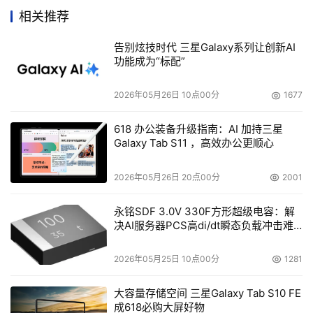
就会存在第三个问题，我们都了解，地震数据从处理服务器
相关推荐
传输到解释工作站的时候，会受到ATM网络带宽的限制，这
告别炫技时代 三星Galaxy系列让创新AI
样就会制约地震数据处理解释的生产周期。而由于上述这些
功能成为“标配”
问题的存在，使得数据的分散存储、管理复杂，不能被集中
存储管理，给数据安全带来危害。
2026年05月26日 10点00分
1677
就拿中石油下属单位大庆油田采油二厂为例，据刘彦英
618 办公装备升级指南：AI 加持三星
Galaxy Tab S11 ，高效办公更顺心
介绍：“中石油目前对外也同样公布了自己的地震处理解释
中心的配置资料。从这些资料中，我们可以看到大庆油田公
2026年05月26日 20点00分
2001
司研究院地震处理解释中心面临的数据处理隐患。”
永铭SDF 3.0V 330F方形超级电容：解
决AI服务器PCS高di/dt瞬态负载冲击难
据资料显示，该中心拥有众多品牌基础设备，分别是：
题
联想深腾1800万亿次集群并行机、戴尔集群并行机和IBM
2026年05月25日 10点00分
1281
SP2等多套地震数据处理系统，以及近25套Sun B2000地
震数据解释工作站。这些设备承担着三维叠前深度偏移处
大容量存储空间 三星Galaxy Tab S10 FE
理、地震目标处理和解释任务。各处理服务器及解释工作站
成618必购大屏好物