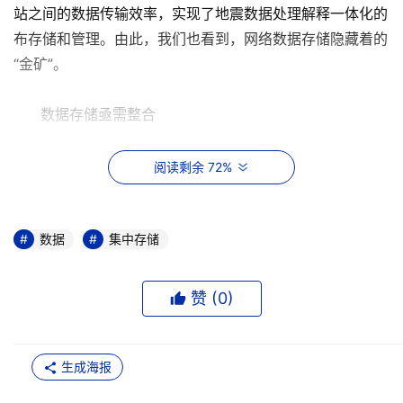
站之间的数据传输效率，实现了地震数据处理解释一体化的
布存储和管理。由此，我们也看到，网络数据存储隐藏着的
“金矿”。
数据存储亟需整合
其实，对于数据处理，石油行业面对着同样的一个问
阅读剩余 72%
题，那就是“整合”。石油行业信息化建设部署，目前已经进
入了二期或者三期工程，其基础设施建设已经基本完善，而
网络设施建设却处于起步阶段。那么，他们就会面临着如下
数据
集中存储
问题。
赞 (
0
)
首先是由于前期设备采购不规范，石油行业的数据分散
存储，非常不利于处理结果数据以及解释中间数据的管理及
保护。另外，这样的设计，还使得地震数据不能及时被多台
生成海报
解释工作站共享，有时数据的共享需要磁盘加载实现。这样