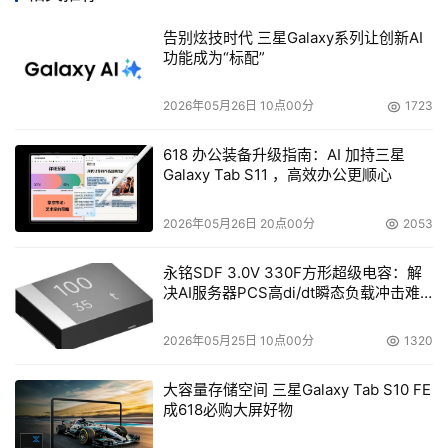
它就判断用户使用的浏览器是什么种类，并添加对应的工具
告别炫技时代 三星Galaxy系列让创新AI
条。这个动作完成后，一些网站就会被禁止访问。这些被禁
功能成为“标配”
止访问的网站，一些是安全软件厂商的，一些是其它间谍软
件的下载网站。由此看来，此下载器的作者既害怕安全厂
2026年05月26日 10点00分
1723
商，又很讨厌同行的竞争对手。
618 办公装备升级指南：AI 加持三星
最后，此毒会令用户的浏览器弹出病毒作者指定的网址，进
Galaxy Tab S11 ，高效办公更顺心
入网页后，会弹出窗口提示用户说在用户电脑上发现病毒，
2026年05月26日 20点00分
2053
必须立刻下载一个名为Antispyware2008  online scanner 
的“杀毒软件”，如果用户不选择下载，提示窗口就无法关
永铭SDF 3.0V 330F方形超级电容：解
闭。但是，经毒霸反病毒工程师检查，它所谓的安全检查窗
决AI服务器PCS高di/dt瞬态负载冲击难
题
口其实是个flash  动画文件，无论用户系统中是否有病毒，
它都会提示同样的信息。至于它要求用户下载的“杀毒软
2026年05月25日 10点00分
1320
件”，其实是个间谍软件，会收集用户电脑里的敏感数据。
大容量存储空间 三星Galaxy Tab S10 FE
成618必购大屏好物
◆“远程控制木马32768”  威胁级别：★