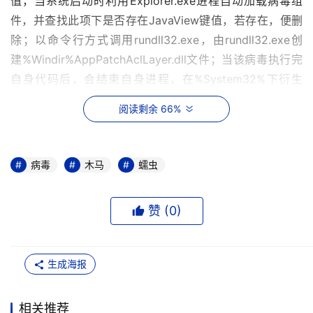
值，当系统启动时利用Explorer.exe进程自动加载病毒组
件，并查找此项下是否存在JavaView键值，若存在，便删
除；以命令行方式调用rundll32.exe，由rundll32.exe创
建%Windir%AppPatchAclLayer.dll文件；当该病毒执行完
自身代码后，会结束自身进程，在%System32%下衍生
unxxx.bat，目的是为了删除该病毒文件和自身；连接网
阅读剩余 66%
络，下载大量病毒文件并在本机运行。  
◆“伪杀软下载器225280”   威胁级别：★★
病毒
木马
蠕虫
该木马下载器属于诈骗型木马，它会恐吓用户说系统中有极
度危险的病毒，必须下载指定的“杀毒软件”。该毒进入系统
赞 (
0
)
后，首先会检查感染的机器是否是WINDOWS操作系统，若
不是则在临时目录上创建脚本，删除自己。如果是
WINDOWS系统，它就释放在%Program  Files%Web  
生成海报
Technologies目录下释放出一个iebr.dll文件，并将其加入
注册表启动项，实现自己的开机自启动。当病毒运行起来，
相关推荐