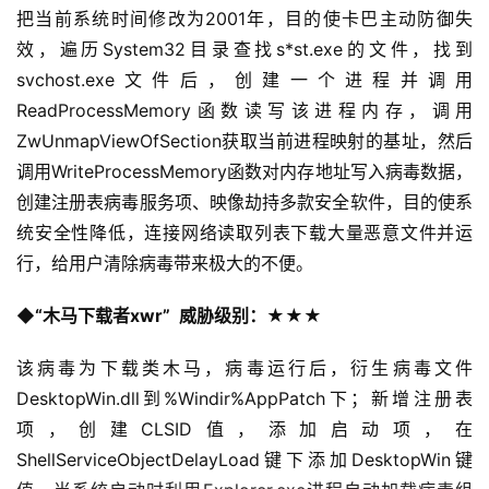
把当前系统时间修改为2001年，目的使卡巴主动防御失
效，遍历System32目录查找s*st.exe的文件，找到
svchost.exe文件后，创建一个进程并调用
ReadProcessMemory函数读写该进程内存，调用
ZwUnmapViewOfSection获取当前进程映射的基址，然后
调用WriteProcessMemory函数对内存地址写入病毒数据，
创建注册表病毒服务项、映像劫持多款安全软件，目的使系
统安全性降低，连接网络读取列表下载大量恶意文件并运
行，给用户清除病毒带来极大的不便。  
◆“木马下载者xwr”  威胁级别：★★★
该病毒为下载类木马，病毒运行后，衍生病毒文件
DesktopWin.dll到%Windir%AppPatch下；新增注册表
项，创建CLSID值，添加启动项，在
ShellServiceObjectDelayLoad键下添加DesktopWin键