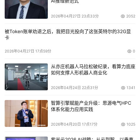
AI推理新范式
截至记者发稿时止，金山、安天实验室、冠群金辰的病毒库
2026年04月27日 23点33分
2052
均已更新，并能查杀上述病毒。感谢金山、冠群金辰和安天
被Token账单劝退之后，我把目光投向了这张英特尔的32G显
实验室为51CTO安全频道提供病毒信息。
卡
2026年04月27日 17点59分
0
本文来源于DOIT传媒，文章内容仅供参考，不构成投资建议。
从亦庄机器人马拉松破纪录，看算力底座
如何支撑人形机器人商业化
2026年04月24日 22点31分
1341
智算引擎赋能产业升级：思源电气HPC
体系化能力应用实践
2026年04月20日 17点17分
1025
紫光云2026 AI战略：从云到智，以垂直