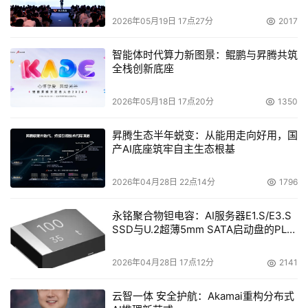
件：PHCPTRJ0EJD1.BMP，BLPHCPTRJ0EJD1.SCR，
LPHCPTRJ0EJD1.EXE。
2026年05月19日 17点27分
2017
二、针对以上病毒，51CTO安全频道建议广大用户：
智能体时代算力新图景：鲲鹏与昇腾共筑
全栈创新底座
1、最好安装专业的杀毒软件进行全面监控并及时升级病毒
2026年05月18日 17点20分
1350
代码库。建议用户将一些主要监控经常打开，如邮件监控、
内存监控等，目的是防止目前盛行的病毒、木马、有害程序
昇腾生态半年蜕变：从能用走向好用，国
或代码等攻击用户计算机。
产AI底座筑牢自主生态根基
2、请勿随意打开邮件中的附件，尤其是来历不明的邮件。
2026年04月28日 22点14分
1796
企业级用户可在通用的邮件服务器平台开启监控系统，在邮
件网关处拦截病毒，确保邮件客户端的安全。
永铭聚合物钽电容：AI服务器E1.S/E3.S
SSD与U.2超薄5mm SATA启动盘的PLP
电容选型分析
3、企业级用户应及时升级控制中心，并建议相关管理人员
2026年04月28日 17点12分
2141
在适当时候进行全网查杀病毒。另外为保证企业信息安全，
应关闭共享目录并为管理员帐户设置强口令，不要将管理员
云智一体 安全护航：Akamai重构分布式
口令设置为空或过于简单的密码。