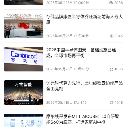
2026年05月28日 10点00分
2038
这个远程控制木马技术含量较低，但由于借助下载器传播，
近来传播量较高。病毒运行后拷贝自身到系统目
存储品牌康盈半导体乔迁新址前海人寿大
录%windows%system32下，文件名为ascec.exe。注册为
厦
服务启动，服务名为“1”，描述则完全为空。用户如果发现
系统中有这样的进程，那很可能就是此毒。当成功启动后，
2026年05月26日 15点00分
1845
该毒就读取用户电脑系统的地址、配置等信息，然后开启部
2026中国半导体图景：基础设施已建
分端口，连接67.22*.1*6.1*6:1803这个由病毒作者指定的远
成，全球市场再平衡
程服务器，等待黑客发出指令。由于该毒已经获得了系统最
高权限，黑客可以利用它完成任何想要的操作。运行结束
2026年05月26日 10点30分
1036
后，它会执行自删除，避免自己的样本被用户发现。
词元时代算力先行，摩尔线程云边端产品
全面亮相
◆"Win32.FakeAlert.N"  威胁级别：★★
2026年05月19日 17点31分
1948
该病毒是一种特洛伊病毒，欺骗用户安装假的安全产品。它
还会修改被感染机器的桌面背景和屏保。运行时，
摩尔线程发布MTT AICUBE：以自研智
Win32/FakeAlert.N  在%System%目录中可生成3个文
能SoC为底座，打造家庭AI中枢