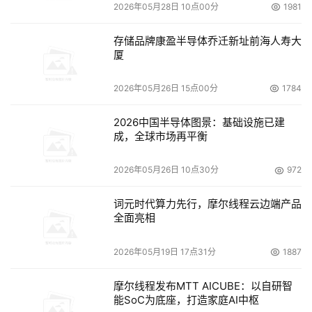
2026年05月28日 10点00分
1981
每一次与“网店”代表的网络通话记录。“那家公司叫"深圳市
藤达电子有限公司"，和我联系的销售员自称"张丽丽"。”从3
存储品牌康盈半导体乔迁新址前海人寿大
月18日开  始，小杨与这位“张女士”进行了一系列洽谈。
厦
　　“最初就是问问有什么机型、版本，采用什么交易方式
2026年05月26日 15点00分
1784
一类的常规问题。她回答得挺专  业，还说交易方式只能先
2026中国半导体图景：基础设施已建
款后货，第一次要全款，以后长期合作的话可以货到付款。
成，全球市场再平衡
我说，第一次只要一台，先看看货，她同意了，马上问了我
的地址、电话、姓名  等，并且留了银行账号，说只要款到
2026年05月26日 10点30分
972
就可以马上发货，用顺×快递。”
词元时代算力先行，摩尔线程云边端产品
　　专业的答复、著名的快递公司作为物流支持……经过几
全面亮相
天观察，小杨发现这家公司的代表  长期在阿里××网上进行
2026年05月19日 17点31分
1887
业务洽谈，不像是只做“一锤子买卖”的骗子，而且非常熟悉
游戏机市场，谈起买卖来也有板有眼、有理有据，于是放松
摩尔线程发布MTT AICUBE：以自研智
了警惕。3月23  日，他订购了一台700元的PSP，连同附
能SoC为底座，打造家庭AI中枢