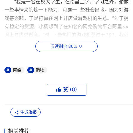
　　“我是一名在校大学生，在南昌上学。学习之外，想做
一些事情来锻炼一下能力，积累一  些社会经验。因为对游
戏感兴趣，于是打算在网上开店做游戏机的生意。”为了拥
有稳定的货源，小杨想到了在知名的网络购物平台阿里××
网上寻找供货商。“时  下最热门的游戏机莫过于PSP，我就
搜索PSP供应商。经过搜索，我意外地发现市价1500元左
阅读剩余 80%
右的PSP2000机型，在阿里××的报价大多在600到  800元
之间。”
网络
购物
　　这一“惊人发现”让小杨欣喜不已，但又将信将疑，因为
这一报价实在太便宜了，稍懂一  点电子游戏机行情的人都
赞 (
0
)
会感觉诧异。“在询问了多个供应商之后，得到回答大多数
是"我们有特殊渠道"、"玩具的利润是最大的"之类。这些供
货商大多来自深  圳。”小杨告诉记者，“在网络聊天中，他
生成海报
们有的表示可以去他们所在的城市当面交易，有的只能先付
款后发货。在经过一段聊天之后，我放松了警惕，因为我认  
相关推荐
为：既然他们表示可以当面交易，估计货应该是没有问题