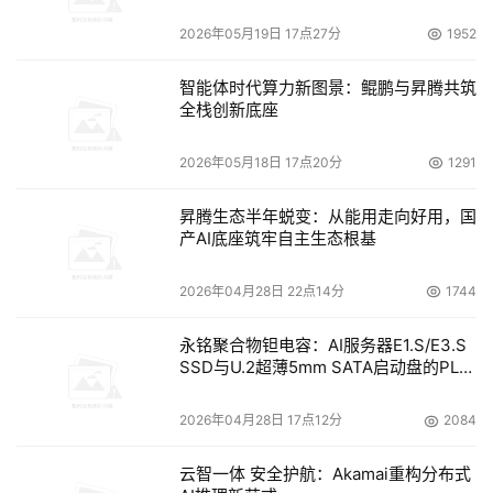
件和运费一共900元。“我先汇了300元给他们，可他们忽然
2026年05月19日 17点27分
1952
又要求一定要付全额，于是再汇600元。”但他等  来的却是
一通电话通知：“PSP是水货，顺×快递送不了，我们有人刚
智能体时代算力新图景：鲲鹏与昇腾共筑
好到南昌可以亲自带给你!”
全栈创新底座
　　黑龙江的小张也有类似经历，他完全被“网店”代表对于
2026年05月18日 17点20分
1291
手机市场的了解“震”住了。“听了他们的话，打了1200元到
他们账户上，以为可以很快拿到手机。”
昇腾生态半年蜕变：从能用走向好用，国
产AI底座筑牢自主生态根基
　　记者随后假扮客户与这些网上经销商沟通，发现其说辞
2026年04月28日 22点14分
1744
非常“合理”：“我们直接从香港拿货，光税就可以避掉10%至
20%。加上量大，价格自然便宜。”而且其货物配送多选择
永铭聚合物钽电容：AI服务器E1.S/E3.S
知名大型物流企业，“可以电话查询送货单”。
SSD与U.2超薄5mm SATA启动盘的PLP
电容选型分析
　　第3步：连环骗 巧立名目再度骗款
2026年04月28日 17点12分
2084
　　赢得顾客信任，甚至取得第一笔定金或货款以后，“网
云智一体 安全护航：Akamai重构分布式