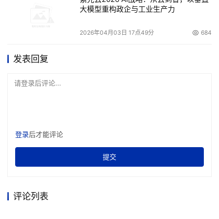
惕，300元又被他汇  了出去……可他等来的不是PSP，还是
大模型重构政企与工业生产力
一通电话，这次骗子称“经理不同意只收300元保证金，要
收足才行!”这回小杨才彻底放弃了幻想：“我又打电话和公  
2026年04月03日 17点49分
684
司联系，要求退款。他们的销售人员同意了，但也就再没了
发表回复
下文。”
请登录后评论...
　　如果说小杨是被骗子用南昌的地名骗得团团转，那么黑
龙江省的小张则是被人彻底“海  涮”了一把。在汇了1200元
之后，他久久未能等来心仪的手机;再致电询问，骗子竟声
称“手机是情侣版，要买买一对!因此他必须再汇款1200元，
登录
后才能评论
这样才  能得到两台“Twins”手机!”听到如此荒谬的说辞，他
才发觉自己做了一件愚蠢的事情。然而他的1200元钱是再
提交
也要不回来了。“合同也没有，收据发票  都没有，就一个汇
款单!到派出所报案都不受理啊!”小张沮丧地说。
评论列表
骗人网店抹黑“深圳制造”