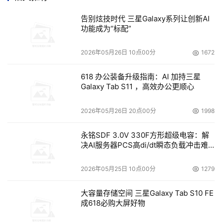
的，不应该是骗子。”
告别炫技时代 三星Galaxy系列让创新AI
功能成为“标配”
　　无独有偶，黑龙江省的小张也在一家号称“深圳金威数
码”的“网店”看到其以非常便宜  的价格在网上叫卖“水货”手
2026年05月26日 10点00分
1672
机。一款功能全面的品牌手机在这家有“渠道”的商家手里售
618 办公装备升级指南：AI 加持三星
价仅千元出头，远低于市场价。受不住低价诱惑，并出于对
Galaxy Tab S11 ，高效办公更顺心
深圳企业诚信  度的信赖，小张毫不犹豫地汇款1200元到这
家企业代表的个人账户上。结果可想而知，小张至今未能得
2026年05月26日 20点00分
1998
到他心仪的手机，而“金威数码”也早已对其不闻不问。
永铭SDF 3.0V 330F方形超级电容：解
　　第2步：巧设套 “专业”说辞巧骗货款
决AI服务器PCS高di/dt瞬态负载冲击难
题
　　网店骗子绝非乌合之众，他们是非常“专业”而且深谙消
2026年05月25日 10点00分
1279
费者心理的。
大容量存储空间 三星Galaxy Tab S10 FE
成618必购大屏好物
　　小杨是大学在校生，虽然社会经验缺乏，但他对游戏机
市场行情非常熟悉。为了保证自己  的权益，他甚至保留了