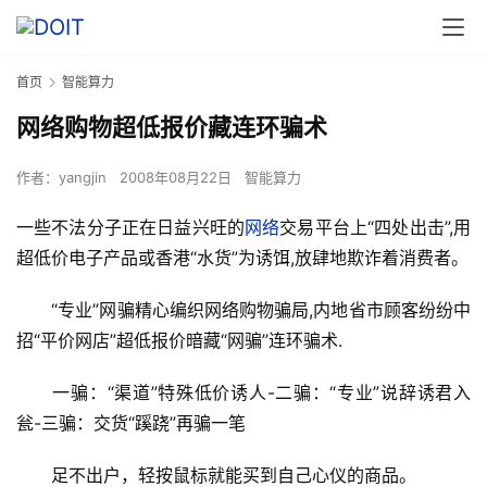
首页
智能算力
网络购物超低报价藏连环骗术
作者：
yangjin
2008年08月22日
智能算力
一些不法分子正在日益兴旺的
网络
交易平台上“四处出击”,用
超低价电子产品或香港“水货”为诱饵,放肆地欺诈着消费者。
　　“专业”网骗精心编织网络购物骗局,内地省市顾客纷纷中
招“平价网店”超低报价暗藏“网骗”连环骗术.
　　一骗：“渠道”特殊低价诱人-二骗：“专业”说辞诱君入
瓮-三骗：交货“蹊跷”再骗一笔
　　足不出户，轻按鼠标就能买到自己心仪的商品。