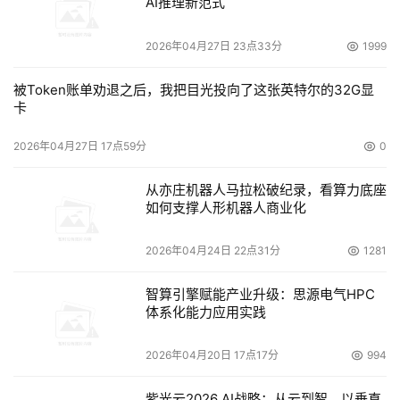
骗”们并不会就此罢手，他们还有更进一步、令人叹为观止
AI推理新范式
的动作。
2026年04月27日 23点33分
1999
　　3月24日，小杨在学校里满心  期待地等着深圳来人，
被Token账单劝退之后，我把目光投向了这张英特尔的32G显
结果等来的又是一通电话。“我找不到你学校，我在金福园
卡
大酒店对面!”来电者自称是那家“网店”的工作人员，她提出
了一个看似合情合  理的要求：“公司做水货生意，又是在外
2026年04月27日 17点59分
0
地，为保证安全，必须向公司账户汇款1000至3000元作为
从亦庄机器人马拉松破纪录，看算力底座
保证金，当面交易时再返还。”小杨觉得这样的要求不靠  
如何支撑人形机器人商业化
谱，于是要求终止交易并退款。对方应允退款，但需要时间
等待。小杨一时等不及，提出只汇300元作为保证金，而后
2026年04月24日 22点31分
1281
当面取货。对方立刻答应了下来。
智算引擎赋能产业升级：思源电气HPC
　　“他们让我立刻把钱汇过去，款到立刻把货送到学校
体系化能力应用实践
来。”小杨告诉记者，“也许是鬼迷  心窍吧，骗子说自己就
2026年04月20日 17点17分
994
在省体育馆，只要钱一到，立刻就来我学校!”金园大酒店、
省体育馆……这些小杨异常熟悉的地名让他再次放松了警
紫光云2026 AI战略：从云到智，以垂直