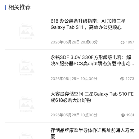
备实现基于位置的人车路协同。此外，当发生交通拥堵、事
相关推荐
故等交通事件时，高德能够通过视频AI识别技术，第一时间
618 办公装备升级指南：AI 加持三星
感知拥堵，并通过APP、车载导航、智慧诱导屏等手段进行
Galaxy Tab S11 ，高效办公更顺心
零时差分流引导、从而有效降低了交通事件的影响，提升运
行效率。
2026年05月26日 20点00分
1997
　　而在用户服务方面，基于人车路协同能力，高德可以通
永铭SDF 3.0V 330F方形超级电容：解
决AI服务器PCS高di/dt瞬态负载冲击难
过优化信号灯配时、可变车道管理等手段优化现有控制方
题
案，同时还能基于大数据对未来交通进行预判，帮助用户更
2026年05月25日 10点00分
1273
好进行出行决策。
大容量存储空间 三星Galaxy Tab S10 FE
　　据了解，目前“明镜系统”已正式上线为交通精细化管理
成618必购大屏好物
提供方向参考，未来计划推广到全国40个超大和特大型城
市。“在‘明镜系统’的基础上，高德已实现包括数据分析、信
2026年05月28日 10点00分
1981
息协同、用户触达的交通精细化管理体系，实现智能终端
存储品牌康盈半导体乔迁新址前海人寿大
APP、政府和公众协同发展的‘智能+出行’模式，让用户出行
厦