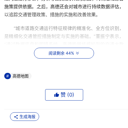
施策提供依据。之后，高德还会对城市进行持续数据评估，
以追踪交通管理政策、措施的实施和改善效果。
　　“城市道路交通运行特征规律的精准化、全方位识别，
是精细化交通管控措施制定与实施的基础。”董振宁表示，
“通过数据底盘和明镜系统，高德能够将感知到的交通大数
据转化为对道路网络运行情况的量化反馈，从而解决交通管
阅读剩余 44%
理行业亟需解决的关键问题。”
构建城市交通精细化管理体系
高德地图
　　发现问题是精细化管理的第一步。要将明镜系统提供的
赞 (
0
)
精细化分析诊断有效应用于城市交通的改进，则离不开人车
路的信息协同能力和快速触达用户的服务模式。
生成海报
　　在信息协同能力方面，据董振宁介绍，目前，高德已在
武汉实现了与信号灯的信息协同，通过智慧锥桶等物联网设