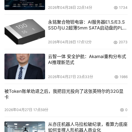
2026年04月28日 22点14分
1734
永铭聚合物钽电容：AI服务器E1.S/E3.S
SSD与U.2超薄5mm SATA启动盘的PLP
电容选型分析
2026年04月28日 17点12分
2073
云智一体 安全护航：Akamai重构分布式
AI推理新范式
2026年04月27日 23点33分
1986
被Token账单劝退之后，我把目光投向了这张英特尔的32G显
卡
2026年04月27日 17点59分
0
从亦庄机器人马拉松破纪录，看算力底座
如何支撑人形机器人商业化