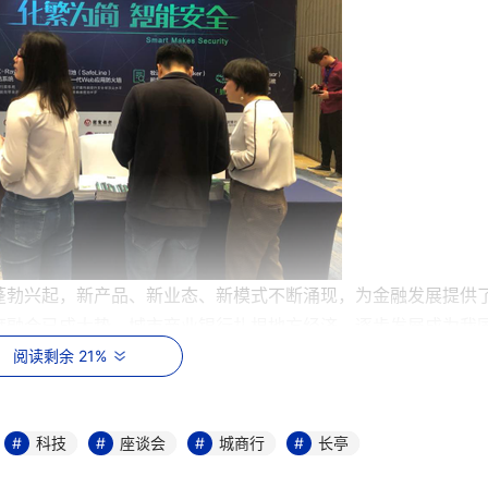
蓬勃兴起，新产品、新业态、新模式不断涌现，为金融发展提供
度融合已成大势。城市商业银行扎根地方经济，逐步发展成为我
一。与此同时，金融科技日益成为城商行参与市场竞争、布局机
阅读剩余 21%
行业普遍面临着系统开发任务与安全保障要求的矛盾，一方面现
盖广度和深度，另一方面严格的安全要求往往导致系统开发整体
科技
座谈会
城商行
长亭
行业痛点，从安全防御和业务发展角度出发，充分考虑安全建设价
入手，来构筑企业安全防护塔防体系，将安全建设的价值发挥到