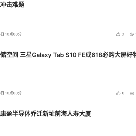
冲击难题
5日 10点00分
0
空间 三星Galaxy Tab S10 FE成618必购大屏好
8日 10点00分
0
康盈半导体乔迁新址前海人寿大厦