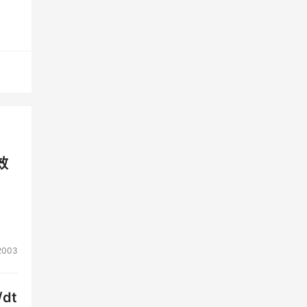
供了
、
机构
智能
洋保
效
2003
dt