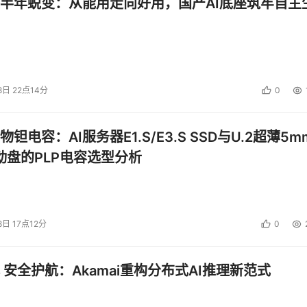
半年蜕变：从能用走向好用，国产AI底座筑牢自主
8日 22点14分
0
钽电容：AI服务器E1.S/E3.S SSD与U.2超薄5m
启动盘的PLP电容选型分析
8日 17点12分
0
 安全护航：Akamai重构分布式AI推理新范式