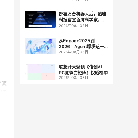
人工智能和边缘计算联合
实验室
部署万台机器人后，酷哇
科技官宣首席科学家，要
让世界模型交付生产力
2026年08月03日
从Engage2025到
2026：Agent爆发这一
2026年08月03日
年，AI CRM 走到哪了
联想开天登顶《信创AI
PC竞争力矩阵》权威榜单
2026年08月03日
了源
国多
构资
实的
周期
值
极