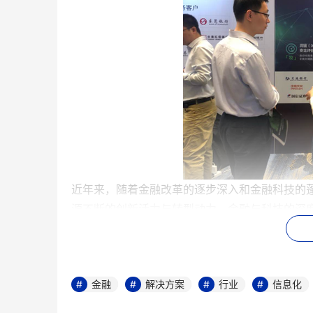
近年来，随着金融改革的逐步深入和金融科技的
源不断的创新活力与转型动力，金融与科技的深
层次金融市场中最具活力和成长性的金融机构之
源的新兴领域。在技术升级、飞速发展同时，银
网络安全威胁倒逼着金融单位增加安全测试的覆
金融
解决方案
行业
信息化
变长，同时资源投入消耗变大。 长亭科技瞄准
最大化，从“攻、防、查、抓”四个关键防护环节