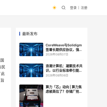
登录
注册
最新发布
CoreWeave与Solidigm
签署长期供应协议，强化
一体化人工智能云平台
2026年08月07日
中国
浪潮计算机：凝聚技术共
与民
识，以行业标准牵引能力
了此
跃升
2026年08月06日
主旨
算力「芯」动向 | 算力焦
虑被高估了？存储厂抢了
算力厂的戏，江波龙FMS
现场改写端侧AI规则