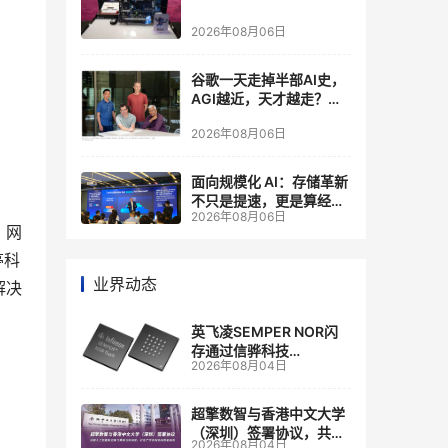
2026年08月06日
谷歌一天走掉半部AI史，
AGI越近，天才越走？大
厂的组织模式，正在拖住
2026年08月06日
自己的研发节奏
面向规模化 AI：存储革新
不只是提速，更是算经济
2026年08月06日
账
、网
亭科
业界动态
解决
英飞凌SEMPER NOR闪
存通过信骅科技
2026年08月04日
AST2700 BMC认证，全
面强化其数据中心服务器
管理
超擎数智与香港中文大学
（深圳）签署协议，共建
2026年08月04日