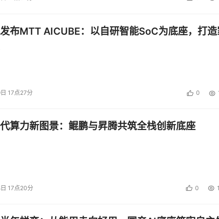
发布MTT AICUBE：以自研智能SoC为底座，打造
9日 17点27分
0
代算力新图景：鲲鹏与昇腾共筑全栈创新底座
8日 17点20分
0