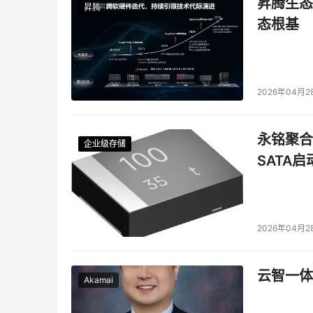
昇腾生态
昇腾
态根基
2026年04月2
永铭聚合物
企业级存储
企业级存储
企业级存储
企业级存储
SATA
2026年04月2
云智一体
Akamai