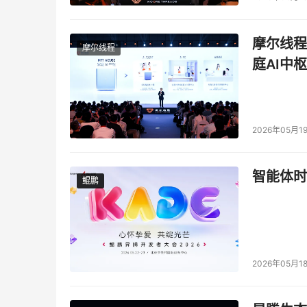
摩尔线程
摩尔线程
庭AI中枢
2026年05月1
智能体时
鲲鹏
鲲鹏
2026年05月1