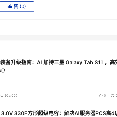
对超大流量、满足任意需求的可扩展性三大优势，为金融行业提
赞 (
0
)
。 近年来，长亭科技深耕金融科技领域，在诸多场景下为城商行
能安全防护体系，将成熟可落地的技术解决方案带到更多企业与
日益复杂、合规要求不断提升的当下，长亭科技为行业提供了更
、交通银行、招商银行、安信证券、中原证券、平安科技、太平
投资建议。
公装备升级指南：AI 加持三星 Galaxy Tab S11 ，高
心
6日 20点00分
0
 3.0V 330F方形超级电容：解决AI服务器PCS高di/