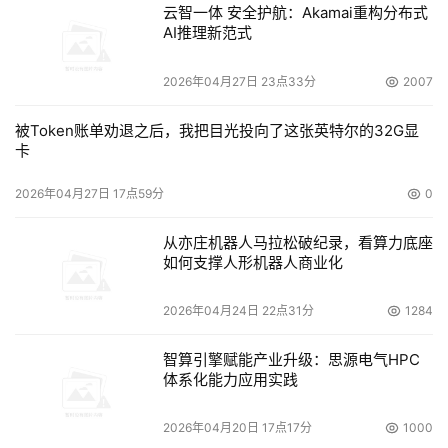
云智一体 安全护航：Akamai重构分布式
AI推理新范式
新数据中心的设计人员希望今后不会再面临电力短缺问
题，于是提供了额外的电力和冷却能力，那样需要时就很容
2026年04月27日 23点33分
2007
易使用。当外包商Infocrossing公司在亚利桑那州新建一个
数据中心时，它在抬起的地板下留出了36英寸(而不是通常
被Token账单劝退之后，我把目光投向了这张英特尔的32G显
卡
的11、18或者24英寸)，那样将来可以有更多的冷气进入。
公司还为进入建筑物的电力线以及把用于冷却的水和空气接
2026年04月27日 17点59分
0
入数据中心的导管考虑到了额外能力。
从亦庄机器人马拉松破纪录，看算力底座
如何支撑人形机器人商业化
其他企业在使用虚拟化、重复数据删除和数据压缩等技
术来减少所需的存储量，从而减少存储设备所需的耗电量很
2026年04月24日 22点31分
1284
大的设备数量。一些供应商联盟也在合作，想方设法提高自
身产品的能源效率。
智算引擎赋能产业升级：思源电气HPC
体系化能力应用实践
精简管理
2026年04月20日 17点17分
1000