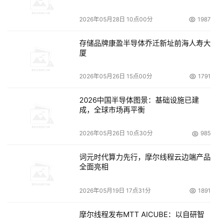
2026年05月28日 10点00分
1987
George Coulter是美国弗吉尼亚州阿灵顿的全球公用
事业及发电公司AES 的副总裁兼CIO。他说：“在过去的一
存储品牌康盈半导体乔迁新址前海人寿大
年半里，用电形势已经到了很严峻的程度。我们的数据中心
厦
差不多处于电量饱和状态。”他补充说，获得用于冷却的电
力成了比首先获得运行设备的电力还要困难的挑战。
2026年05月26日 15点00分
1791
2026中国半导体图景：基础设施已建
市场研究公司Gartner在2006年年底估计，到2008
成，全球市场再平衡
年，全球近50%的数据中心会缺乏支持刀片服务器等高密度
设备所需的电力和冷却能力。
2026年05月26日 10点30分
985
美国加州帕洛阿尔托电力研究所负责技术创新的副总裁
词元时代算力先行，摩尔线程云边端产品
全面亮相
Clark Gellings说，电力需求方面的增长速度超过了美国全
国输电网的发展，这些大型电力线把电力从发电站输送到各
2026年05月19日 17点31分
1891
大城市地区。美国能源部在2006年8月的一份报告中指出，
美国东北部和洛杉矶地区特别容易发生这些电力线出现堵塞
摩尔线程发布MTT AICUBE：以自研智