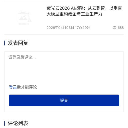
存储管理过程是导致总成本上升的主要因素之一。不过
紫光云2026 AI战略：从云到智，以垂直
要是方法得当，存储管理可以大大降低存储需求。
大模型重构政企与工业生产力
Sastokas说，现在他依靠严格的存储管理政策、使用
2026年04月03日 17点49分
688
文档管理系统、并且改变工作流和企业文化，以杜绝浪费存
发表回复
储空间的常见行为。譬如说，为了避免用户向三四十名同事
发送多个拷贝的5MB PDF，而每个同事可能把几个修订版
请登录后评论...
本的文件存储到网络驱动器上，文档管理系统就能将所有用
户引向单一的文件拷贝。
Warren Habib是总部设在美国纽约的照片共享及社交
登录
后才能评论
网站Fotolog的首席技术官。他估计，3PARdata公司的存
储服务器每年可以为他公司节省6万美元的管理成本，存储
提交
管理软件方面的节省更不用说了。因为3PARdata的“精简自
动配置”技术可以在需要时自动扩增存储卷。“我们用不着让
评论列表
员工不断调整卷的大小或者不断监控数据的增长。”Habib