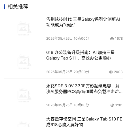
磁盘和磁带驱动器通常耗用的电量不超过数据中心耗电
相关推荐
总量的四分之一，服务器耗用了其余的大部分电量。但每存
告别炫技时代 三星Galaxy系列让创新AI
储1TB联机数据以便生产应用系统使用，就要备份一套用于
功能成为“标配”
灾难恢复，往往还要备份一套用于符合法规要求。将数据保
存三份当然会让运行及冷却存储设备所需的电量增至三倍。
2026年05月26日 10点00分
1678
这还会导致需要更多的导管或者水管，并且增加所需的应急
电池或者发电机容量。
618 办公装备升级指南：AI 加持三星
Galaxy Tab S11 ，高效办公更顺心
电力也在变得更加昂贵。据美国能源部声称，数据中心
2026年05月26日 20点00分
2003
等商业客户在2000年每千瓦小时平均要付7.43美分，到了
2005年每千瓦小时平均要付8.67美分。到2006年11月，平
永铭SDF 3.0V 330F方形超级电容：解
决AI服务器PCS高di/dt瞬态负载冲击难
均电费涨到了每千瓦小时9.11美分。芝加哥商业房地产公司
题
Staubach 的负责人Jim Kerrigan说，有些地区在高峰时期
2026年05月25日 10点00分
1281
更会涨到每千瓦小时14.38美分，这使得像微软、雅虎和
Intuit这些客户在华盛顿东部靠近电源的地方纷纷建立大型
大容量存储空间 三星Galaxy Tab S10 FE
数据中心。
成618必购大屏好物