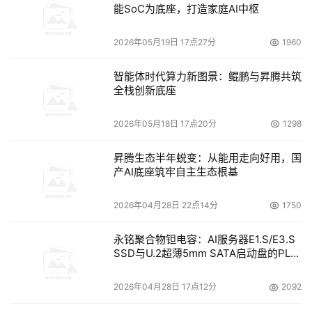
能SoC为底座，打造家庭AI中枢
的情况。
2026年05月19日 17点27分
1960
尽管建立数据中心的成本因所建位置及需要提供的正常
工作时间而大不相同，但Kerrigan说，提供“五个9”
智能体时代算力新图景：鲲鹏与昇腾共筑
(99.999%)可靠性的数据中心每平方英尺造价超过1000美
全栈创新底座
元。
2026年05月18日 17点20分
1298
应对策略
昇腾生态半年蜕变：从能用走向好用，国
产AI底座筑牢自主生态根基
为了应对高昂成本和低可用性问题，一些用户只好求助
于把场地租给多家公司使用的主机托管服务商。Universal
2026年04月28日 22点14分
1750
Service Administrative公司正在把大部分操作从美国华盛
永铭聚合物钽电容：AI服务器E1.S/E3.S
顿总部搬到这样一家服务商。信息系统、战略和架构部门主
SSD与U.2超薄5mm SATA启动盘的PLP
管Bryan Sastokas说：“我们无法为建筑物本身提供任何更
电容选型分析
多的电力。”这家组织管理的一个基金，负责为乡村和贫穷
2026年04月28日 17点12分
2092
客户支付电信服务费。