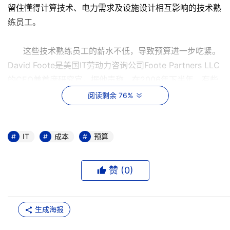
留住懂得计算技术、电力需求及设施设计相互影响的技术熟
练员工。
这些技术熟练员工的薪水不低，导致预算进一步吃紧。
David Foote是美国IT劳动力咨询公司Foote Partners LLC
的CEO兼首席研究官。据他声称，在2006年下半年，有些
存储管理员的工资涨了20%；高级存储网络管理员的薪水在
阅读剩余 76%
2006年12月份之前的18个月里涨了10%，远高于IT职位总
体薪水的平均上涨幅度。
IT
成本
预算
供不应求的电力、不断上涨的管理员薪水加上每年增长
幅度高达70%的存储需求，这些无异于给了IT预算重创。下
赞 (
0
)
面介绍一些公司是如何应对这些众多存储难题的。
电力来源
生成海报