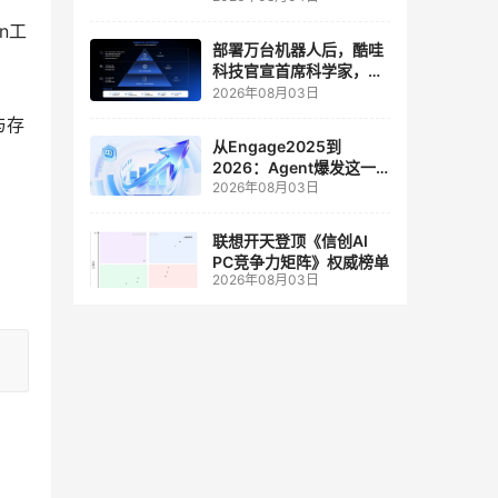
人工智能和边缘计算联合
实验室
n工
部署万台机器人后，酷哇
科技官宣首席科学家，要
让世界模型交付生产力
2026年08月03日
与存
从Engage2025到
为
2026：Agent爆发这一
2026年08月03日
年，AI CRM 走到哪了
联想开天登顶《信创AI
PC竞争力矩阵》权威榜单
2026年08月03日