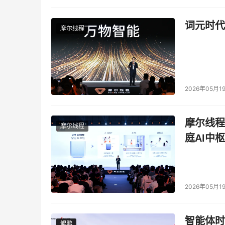
词元时代
摩尔线程
2026年05月1
摩尔线程
摩尔线程
庭AI中枢
2026年05月1
智能体时
鲲鹏
鲲鹏