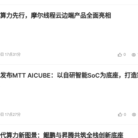
算力先行，摩尔线程云边端产品全面亮相
9日 17点31分
0
发布MTT AICUBE：以自研智能SoC为底座，打造
9日 17点27分
0
代算力新图景：鲲鹏与昇腾共筑全栈创新底座