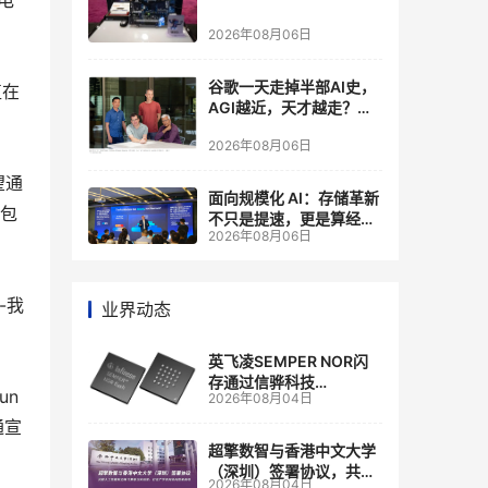
在电
2026年08月06日
谷歌一天走掉半部AI史，
直在
AGI越近，天才越走？大
厂的组织模式，正在拖住
2026年08月06日
自己的研发节奏
望通
面向规模化 AI：存储革新
还包
不只是提速，更是算经济
2026年08月06日
账
-我
业界动态
英飞凌SEMPER NOR闪
存通过信骅科技
un
2026年08月04日
AST2700 BMC认证，全
面强化其数据中心服务器
通宣
管理
超擎数智与香港中文大学
（深圳）签署协议，共建
2026年08月04日