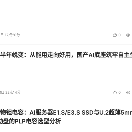
8日 17点20分
0
半年蜕变：从能用走向好用，国产AI底座筑牢自主
8日 22点14分
0
钽电容：AI服务器E1.S/E3.S SSD与U.2超薄5m
启动盘的PLP电容选型分析