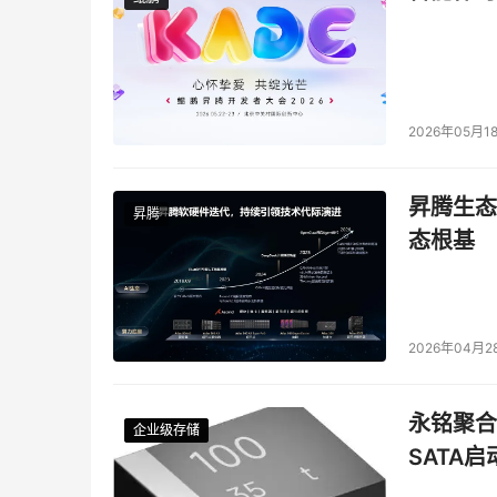
2026年05月1
昇腾生态
昇腾
态根基
2026年04月2
永铭聚合物
企业级存储
企业级存储
企业级存储
企业级存储
SATA