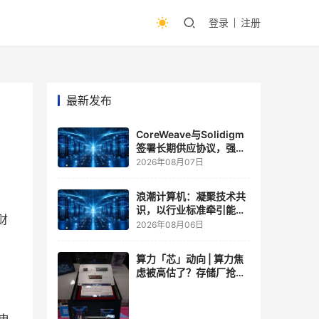
登录
注册
最新发布
CoreWeave与Solidigm
签署长期供应协议，强化
一体化人工智能云平台
2026年08月07日
浪潮计算机：凝聚技术共
识，以行业标准牵引能力
财
跃升
2026年08月06日
算力「芯」动向 | 算力焦
虑被高估了？存储厂抢了
算力厂的戏，江波龙FMS
现场改写端侧AI规则