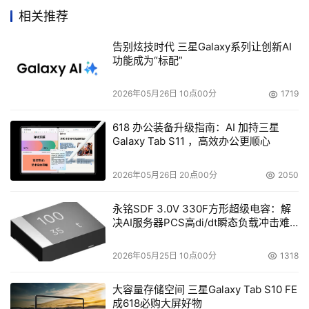
用于挖掘和解释全球不断增长的数据，并以更高效的方式完
相关推荐
成此项任务。智能代理将在第一时间就股票交易和其他财务
决策为用户提供建议。这种代理能够在浩如烟海的数字视频
告别炫技时代 三星Galaxy系列让创新AI
功能成为“标配”
集中进行搜索，找到特定的人或事件，甚至能够根据用户期
望看到的内容编辑一个新的视频。对游戏玩家而言，他们将
2026年05月26日 10点00分
1719
可以体验到有如照片般优质实时图形带来的巨大好处。然
而，这些优势并不是只有游戏玩家才能享受到的。现在，人
618 办公装备升级指南：AI 加持三星
Galaxy Tab S11 ，高效办公更顺心
们正在开发用于协作和教育领域的交互式虚拟环境，例如通
过与虚拟的讲母语的人进行互动来学习语言，或是在模拟的
2026年05月26日 20点00分
2050
人体上医生处理紧急情况。
永铭SDF 3.0V 330F方形超级电容：解
厂商发力 海量计算不遥远
决AI服务器PCS高di/dt瞬态负载冲击难
题
2026年05月25日 10点00分
1318
    针对海量计算的前景，英特尔已开发出一款新原型芯
片，将80个简化的浮点运算核心(相当于电子大脑)整合在单
大容量存储空间 三星Galaxy Tab S10 FE
一晶粒。这是横扫半导体行业的设计变革的最新标志。
成618必购大屏好物