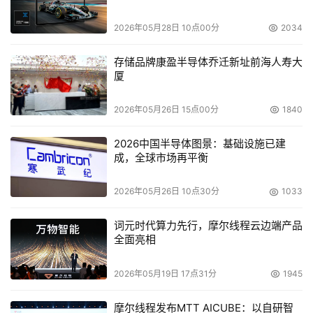
    英特尔(中国)研究中心总经理杜江凌博士在接受《中国电
2026年05月28日 10点00分
2034
子报》记者采访时称，英特尔这款新型芯片是一个研究项
目，而非一款实际产品。这种集成了80个微处理器的芯片
存储品牌康盈半导体乔迁新址前海人寿大
厦
专门用于“浮点”运算。在测试中芯片的运算速度超过了
teraflop级(即每秒可完成一万亿次浮点运算)，而耗电量仅
2026年05月26日 15点00分
1840
为62瓦。与此形成鲜明对比的是，英特尔在1996年打造出
的首个teraflop等级超级电脑占地2000平方英尺，耗电量
2026中国半导体图景：基础设施已建
成，全球市场再平衡
50万瓦。
    据介绍，英特尔正在对处理万亿级工作负载所需的能力
2026年05月26日 10点30分
1033
进行分类研究。这些处理能力可以分为三种基本类型：识别
词元时代算力先行，摩尔线程云边端产品
(Recognition)、挖掘(Mining)与合成(Synthesis)，统称为
全面亮相
RMS。识别指的是计算机检查数据和图像并据此构建数学模
型的机器学习能力，例如某个具体人脸的模型；挖掘是在大
2026年05月19日 17点31分
1945
量现实生活数据中发现特定模型样例的能力，如从多种分辨
摩尔线程发布MTT AICUBE：以自研智
率、照明环境的图像中找到某个具体的人脸；合成则是指通