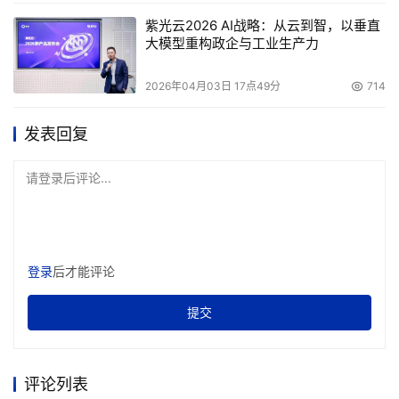
今年的第一季度，对一些企业级客户来说的确需要做一些验
紫光云2026 AI战略：从云到智，以垂直
证，然后再采用四核的服务器，这需要一些时间，但是从趋
大模型重构政企与工业生产力
势来说，四核会在2007年走向主流的两路服务器市场。所
2026年04月03日 17点49分
714
谓走向主流，就是和双核服务器相比，会从第一季度的七三
开，到第二季度的六四开，然后是反七三开，反六四开。需
发表回复
要说明的是，我们双核的5100和四核的5300系列是基于同
样的服务器平台，因为芯片组没变，内存技术、总线技术、
请登录后评论...
I/0技术没变，这是一个很重要的前提。在这样一个前提
下，双核走向四核对于一个企业级客户来说并不是一个迁
移，而是最快地就可以利用这个技术。换句话说，由于给用
户建造了一个很稳定的平台，处理器的更新只是帮助用户在
登录
后才能评论
同样的价格下得到更多的性能。
提交
    中国惠普有限公司工业标准服务器产品部市场拓展经理
贾滨在接受《中国电子报》记者采访时称，从整个亚太区的
四核服务器市场看已经超过20%。我们发现大多数对四核有
评论列表