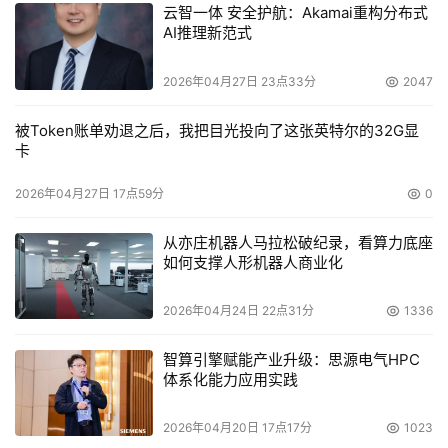
算的高性能服务器平台而言，这一成就实现了10倍的性能增
云智一体 安全护航：Akamai重构分布式
AI推理新范式
长。
    其他公司也在探索同样的设计理念，将几个乃至几百个
2026年04月27日 23点33分
2047
微处理器整合在一个芯片上，作为计算机的运算引擎。这类
被Token账单劝退之后，我把目光投向了这张英特尔的32G显
创新产品目前只承担特定的任务以及一些科学试验，不过最
卡
终将扩展至各种消费类电子产品上。
2026年04月27日 17点59分
0
四核走向主流 平衡双核是关键
从亦庄机器人马拉松破纪录，看算力底座
如何支撑人形机器人商业化
    如果说多核给我们展现了一幅远景的话，那么四核恐怕
就是今年的焦点。但同时摆在厂商面前的是，面对刚刚成熟
2026年04月24日 22点31分
1336
的双核市场，四核该如何定位？双核和四核能否不冲突而在
智算引擎赋能产业升级：思源电气HPC
各自的市场都有所斩获？
体系化能力应用实践
    英特尔(中国)有限公司服务器平台产品经理顾凡告诉《中
2026年04月20日 17点17分
1023
国电子报》记者，应该说从去年英特尔的四核处理器发布到