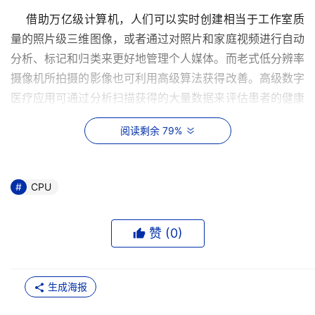
    借助万亿级计算机，人们可以实时创建相当于工作室质
量的照片级三维图像，或者通过对照片和家庭视频进行自动
分析、标记和归类来更好地管理个人媒体。而老式低分辨率
摄像机所拍摄的影像也可利用高级算法获得改善。高级数字
医疗应用可通过分析扫描获得的大量数据来评估患者的健康
状况，以辅助医生实时制订决策。万亿级技术的本质，就是
阅读剩余 79%
能够主要通过并行执行多项任务来实时处理此类复杂计算。
这也是处理未来可见的复杂而出色应用的基本要求。
CPU
    相关专家预计，未来围绕万亿级架构将会产生出使用数
十个甚至数百个内核的设备，以并行处理大量的信息。通过
让这些设备变得可扩展、可适应和可编程，英特尔可帮助将
赞 (
0
)
整个行业引领至一个全新的时代，届时更加引人入胜、充满
互动乐趣的实际应用将触手可及。
生成海报
    在万亿级计算世界中，将会产生多种全新的处理能力，