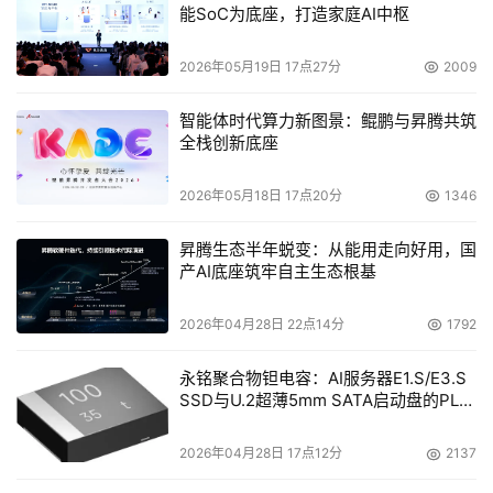
能SoC为底座，打造家庭AI中枢
过构建新的模型样例来探索理论场景的能力。比如，如果某
个人更年轻或更老，他会长得什么样。
2026年05月19日 17点27分
2009
    据透露，英特尔未来致力于构建出内含数十个乃至数百
智能体时代算力新图景：鲲鹏与昇腾共筑
个内核的处理器，它们有望在5-10年内问世。届时不仅普通
全栈创新底座
PC，甚至一部手机上都可能内置一块80核心的英特尔处理
2026年05月18日 17点20分
1346
器。
昇腾生态半年蜕变：从能用走向好用，国
    与此同时，AMD也展示了一个突破万亿次浮点计算障碍
产AI底座筑牢自主生态根基
的单系统加速计算(Accelerated Computing)平台。众多机
构都非常期待能够将此项技术广泛用于科学、医药、商业和
2026年04月28日 22点14分
1792
消费类等计算应用。它运行标准版本的Microsoft 
Windows XP Professional，利用AMD双核皓龙处理器技
永铭聚合物钽电容：AI服务器E1.S/E3.S
SSD与U.2超薄5mm SATA启动盘的PLP
术和两个新一代AMD R600流处理器的超强性能，采用通用
电容选型分析
的” multiply-add”(MADD)计算方法，能够实现每秒1万亿
2026年04月28日 17点12分
2137
次以上的浮点计算。相对于目前每秒能执行约千亿次浮点计