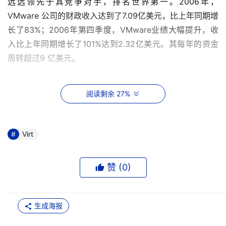
远远领先于其竞争对手，排名世界第一。2006年，
VMware 公司的财政收入达到了7.09亿美元，比上年同期增
长了83%；2006年第四季度，VMware业绩大幅提升，收
入比上年同期增长了101%达到2.32亿美元。其每年的资金
周转超过9 亿美元。
阅读剩余 27%
    戴安-格琳说：“当前，中国的服务器数量迅猛增长，
VMware虚拟架构解决方案解决了服务器整合和数量控制的
难题，为新型数据中心建设树立了全新标准。服务器虚拟化
Virt
已经成为今天全球IT界的主旋律，而VMware的技术也正改
变着整个IT行业，VMware愿意不断加强在中国市场的投
赞 (
0
)
资，与中国各方开展合作，并愿意与中国政府一起努力，为
构建高效、节约、环保型的和谐社会提供有力支持，为缓解
中国电力供应的紧张状况提供帮助。我们也相信我们的技术
生成海报
能够为很多单位带来成本效益。”到目前为止，在中国市