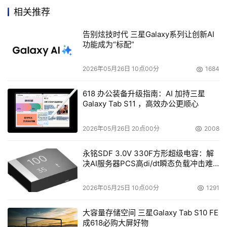
场，已有商务部、信息产业部、水利部、西门子、佳能、
相关推荐
TCL阿尔卡特、联想、通用汽车、摩托罗拉、上海大众、上
告别炫技时代 三星Galaxy系列让创新AI
海大学、辉瑞制药等多家单位成为VMware的用户。
功能成为“标配”
2026年05月26日 10点00分
1684
本文来源于DOIT传媒，文章内容仅供参考，不构成投资建议。
618 办公装备升级指南：AI 加持三星
Galaxy Tab S11 ，高效办公更顺心
2026年05月26日 20点00分
2008
永铭SDF 3.0V 330F方形超级电容：解
决AI服务器PCS高di/dt瞬态负载冲击难
题
2026年05月25日 10点00分
1291
大容量存储空间 三星Galaxy Tab S10 FE
成618必购大屏好物