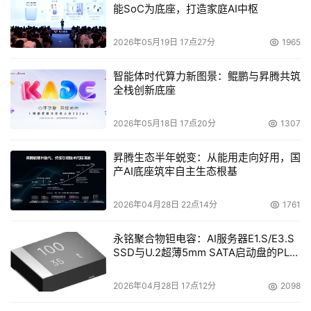
能SoC为底座，打造家庭AI中枢
2026年05月19日 17点27分
1965
智能体时代算力新图景：鲲鹏与昇腾共筑
全栈创新底座
2026年05月18日 17点20分
1307
昇腾生态半年蜕变：从能用走向好用，国
产AI底座筑牢自主生态根基
2026年04月28日 22点14分
1761
永铭聚合物钽电容：AI服务器E1.S/E3.S
SSD与U.2超薄5mm SATA启动盘的PLP
电容选型分析
2026年04月28日 17点12分
2098