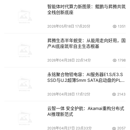
智能体时代算力新图景：鲲鹏与昇腾共筑
全栈创新底座
2026年05月18日 17点20分
1351
昇腾生态半年蜕变：从能用走向好用，国
产AI底座筑牢自主生态根基
2026年04月28日 22点14分
1798
永铭聚合物钽电容：AI服务器E1.S/E3.S
SSD与U.2超薄5mm SATA启动盘的PLP
电容选型分析
2026年04月28日 17点12分
2143
云智一体 安全护航：Akamai重构分布式
AI推理新范式
2026年04月27日 23点33分
2057