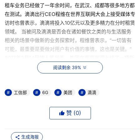
租车业务已经做了一年余时间，在武汉、成都等很多地方都
在测试。滴滴出行CEO程维在世界互联网大会上接受媒体专
访时也曾表示，滴滴将投入10亿元以及更多精力在分时租赁
领域。 当被问及滴滴是否会在诸如餐饮之类的与生活服务
相关的场景中做新的业务探索时，程维曾表示，“一切皆有
可能，最重要是要做对用户有价值的事情，这也是关键。”
2017年2月14日情人节当天，美团在南京高调上线了一项新
功能，该功能允许用户在美团 App 里打车。这不是美团和
阅读剩余 39%
其它网约车公司的合作入口，而是美团自己运营的约车服
务。 美团上线打车产品的这一天，滴滴出行创始人兼CEO
程维和美团点评CEO王兴一起吃饭。程维回忆，当时并不知
工信部
6G
美团
滴滴
道王兴在做这个事情，王兴也只字未提。吃完饭看新闻才知
道了这件事。 南京用户可以在美团 App 首页的 10 个业务
赞 (
0
)
中找到美团打车的入口，进入后定位、输入目的地、选车
型，到达目的地后可以选择微信、QQ 或银联卡进行付款
（暂不支持支付宝），所有的体验都是那么熟悉，对滴滴用
生成海报