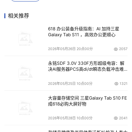
户来说操作没有任何门槛。 稍后，美团官方证实他们确实
在南京推出了试运行的打车服务，正在申请网约车牌照，并
相关推荐
会在之后逐渐将网约车业务拓展到更多的城市和地区。这意
618 办公装备升级指南：AI 加持三星
味着美团杀入网约车市场已经是定局了。 (来源：网易新闻)
Galaxy Tab S11 ，高效办公更顺心
2026年05月26日 20点00分
2057
本文来源于DOIT传媒，文章内容仅供参考，不构成投资建议。
永铭SDF 3.0V 330F方形超级电容：解
决AI服务器PCS高di/dt瞬态负载冲击难
题
2026年05月25日 10点00分
1321
大容量存储空间 三星Galaxy Tab S10 FE
成618必购大屏好物
2026年05月28日 10点00分
2041