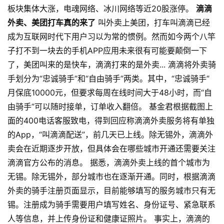
板块集体大涨，电魂网络、冰川网络等近20股涨停。
滴滴
外卖、美团打车真的来了
叫外卖上美团，打车叫滴滴已经
成为互联网时代下用户习以为常的惯例。然而如今两个八竿
子打不到一块去的手机APP应用未来很有可能要颠倒一下
了，美团叫来的是快车，滴滴打来的是外卖... 滴滴将外卖骑
手划分为“忠诚骑手”和“自由骑手”两类。其中，“忠诚骑手”
月保底10000元，但要求每周在线时间大于48小时，而“自
由骑手”可以随时接单，订单收入翻倍。 基金君根据截图上
面的400电话客服致电，得到回应称滴滴外卖服务将有单独
的App，“叫滴滴配送”，前几天已上线。除无锡外，滴滴外
卖会在近期逐步开放，但具体会在哪些城市开通还需要关注
滴滴官方公布的消息。 据悉，滴滴外卖上线的首个城市为
无锡。除无锡外，部分城市也在逐渐开通。同时，根据滴滴
外卖的骑手注册页面显示，目前能够填写的服务城市只有无
锡。注册成为骑手需要用户填写姓名、身份证号、紧急联系
人等信息，并上传身份证和健康证照片。 事实上，滴滴的