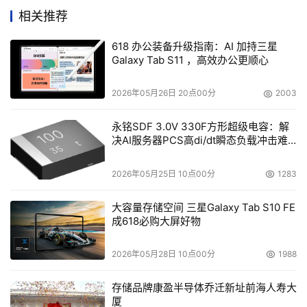
相关推荐
618 办公装备升级指南：AI 加持三星
Galaxy Tab S11 ，高效办公更顺心
2026年05月26日 20点00分
2003
永铭SDF 3.0V 330F方形超级电容：解
决AI服务器PCS高di/dt瞬态负载冲击难
题
裁、中国区产品行销部IT产品部总经理陈振宽
2026年05月25日 10点00分
1283
同时，Synergy提供了统一 API，用户只需要通过一个 API
大容量存储空间 三星Galaxy Tab S10 FE
接口，即可发现、盘点、配置、准备、升级、诊断异构环境
成618必购大屏好物
中的基础架构设备。Synergy还融合了十几个通用管理工
2026年05月28日 10点00分
1988
具，如Microsoft System Center 和 VMware vCenter
等，并集成 Chef、Docker 和 OpenStack 等开源自动化和
存储品牌康盈半导体乔迁新址前海人寿大
开发运维工具，适应未来的技术更新需求。这些对于用户提
厦