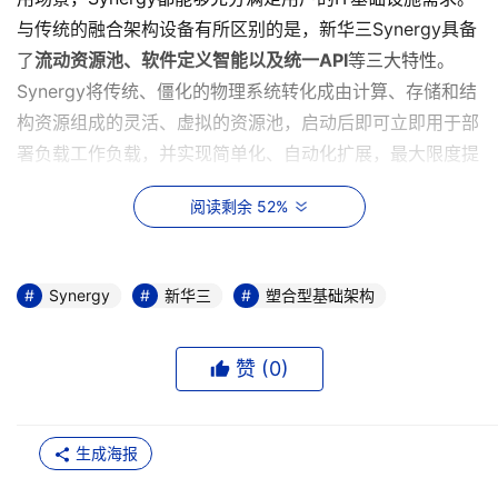
与传统的融合架构设备有所区别的是，新华三Synergy具备
了
流动资源池、软件定义智能以及统一API
等三大特性。
Synergy将传统、僵化的物理系统转化成由计算、存储和结
构资源组成的灵活、虚拟的资源池，启动后即可立即用于部
署负载工作负载，并实现简单化、自动化扩展，最大限度提
高资源利用率，避免过度部署和资源闲置，确保适当规模的
阅读剩余 52%
应用资源分配。 Synergy 的软件定义的智能技术则可在无
人介入的情况下减少操作复杂性，促使 IT 部门快速、有效
地进行必要的程序更改，从根本上改变了基础设施的管理方
Synergy
新华三
塑合型基础架构
式。Synergy 可以通过模板自动进行更改操作，如升级固
件、添加服务存储、修改网络连接等，从而极大地减少手动
赞 (
0
)
交互及人为错误，对于用户来说，这可以十分有效地降低设
备运维的复杂性，提高部署速度，消除不必要的宕机。
新华三集团副总
生成海报