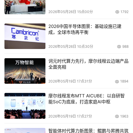
高工作效率，加强对整个数据中心的控制，都有着十分重要
的意义。 新华三集团副总裁、中国区产品行销部IT产品部
2026年05月26日 15点00分
1792
总经理陈振宽表示：“中国当前正在面临数字化转型，在新
2026中国半导体图景：基础设施已建
的经济形势下，需要更加灵活、智能、高效的IT基础设施来
成，全球市场再平衡
支撑用户同时面对传统业务与新IT架构的双重需求。“满足
这种需求的Synergy塑合型基础架构充分反映了新华三在新
2026年05月26日 10点30分
988
IT、新计算方面的竞争实力，是新华三国际合作加速自主创
新战略成果的集中体现，它将帮助客户在不抛弃现有资产的
词元时代算力先行，摩尔线程云边端产品
全面亮相
同时快速向创意经济和数字经济进行转型，成为推动新经济
时代企业发展的强大引擎。”
2026年05月19日 17点31分
1894
摩尔线程发布MTT AICUBE：以自研智
本文来源于DOIT传媒，文章内容仅供参考，不构成投资建议。
能SoC为底座，打造家庭AI中枢
2026年05月19日 17点27分
1963
智能体时代算力新图景：鲲鹏与昇腾共筑