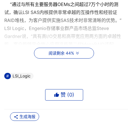
“通过与所有主要服务器OEMs之间超过7万个小时的测
试，确认LSI SAS内核提供非常卓越的互操作性和经验证
RAID堆栈，为客户提供实施SAS技术时非常清晰的优势。”
LSI Logic，Engenio存储事业群产品市场总监Steve
Gardner说，“具有高I/O交易和高带宽应用两方面的卓越性
能，客户能够完全放心应用这些第二代MegaRAID适配
器。”
阅读剩余 44%
产品样品包括短卡8端口内部MegaRAID SAS 8708ELP
和短卡MegaRAID SAS 8888ELP适配器。8888ELP具有可
LSI_Logic
选择的连接器，可满足多种配置需要。用户可以从下面三种
连接器配置中选择：两个内部，两个外部或者1内部、1外
赞 (
0
)
部。两款产品都可以提供每端口3Gb/s吞吐，具有同个阵列
混合SAS和SATA设备的能力，同时支持SAS扩展器和SATA
原生命令队列（native command queuing，NCQ)。另
生成海报
外，这两款适配器都提供RAID 6支持，以保护双硬盘驱动