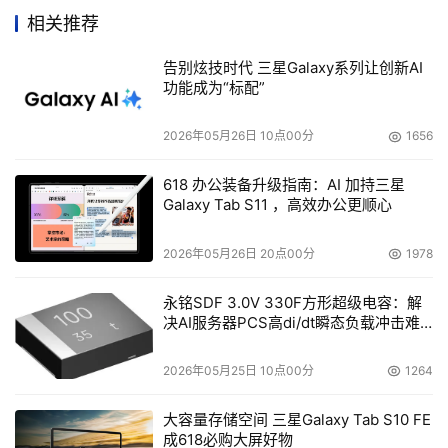
器同时故障固件下的丢失数据。在同时使用较低可靠性的
相关推荐
SATA硬盘的SAS环境中，这是一个很关键的功能。
告别炫技时代 三星Galaxy系列让创新AI
功能成为“标配”
MegaRAID SAS 8708ELP和8888ELP适配器也可选择
电池备份单元，保护缓存数据的完整性。在短暂断电或者完
2026年05月26日 10点00分
1656
全的直流电源故障下通过MegaRAID电池备份单元提供电
力，提供了UPS不间断电源外另一种便宜的选择。
618 办公装备升级指南：AI 加持三星
Galaxy Tab S11 ，高效办公更顺心
新MegaRAID适配器将在年底向OEMs和驱动批量发货，
2026年05月26日 20点00分
1978
价格与目前产品同比。LSI存储适配器产品在北美通过
Arrow Electronics, ASI, Bell Microproducts, Insight
永铭SDF 3.0V 330F方形超级电容：解
决AI服务器PCS高di/dt瞬态负载冲击难
Electronics, 和Microland 等分销伙伴提供给渠道。
题
2026年05月25日 10点00分
1264
LSI目前以及量产出货SAS产品，包括控制器芯片，片上
RAID（RAID-on-chip，ROC）解决方案，高端口扩展器，
大容量存储空间 三星Galaxy Tab S10 FE
主机总线适配器和MegaRAID软、硬件解决方案。LSI SAS
成618必购大屏好物