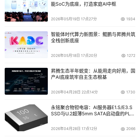
能SoC为底座，打造家庭AI中枢
2026年05月19日 17点27分
1934
智能体时代算力新图景：鲲鹏与昇腾共筑
全栈创新底座
2026年05月18日 17点20分
1272
昇腾生态半年蜕变：从能用走向好用，国
产AI底座筑牢自主生态根基
2026年04月28日 22点14分
1730
永铭聚合物钽电容：AI服务器E1.S/E3.S
SSD与U.2超薄5mm SATA启动盘的PLP
电容选型分析
2026年04月28日 17点12分
2066