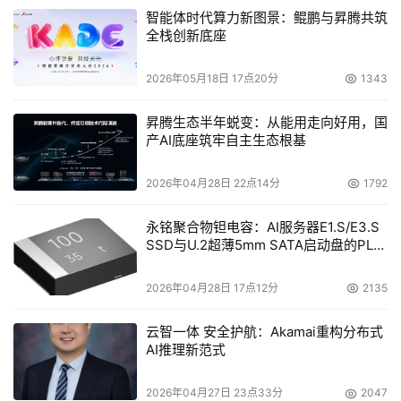
智能体时代算力新图景：鲲鹏与昇腾共筑
全栈创新底座
2026年05月18日 17点20分
1343
昇腾生态半年蜕变：从能用走向好用，国
产AI底座筑牢自主生态根基
2026年04月28日 22点14分
1792
永铭聚合物钽电容：AI服务器E1.S/E3.S
SSD与U.2超薄5mm SATA启动盘的PLP
电容选型分析
2026年04月28日 17点12分
2135
云智一体 安全护航：Akamai重构分布式
AI推理新范式
2026年04月27日 23点33分
2047