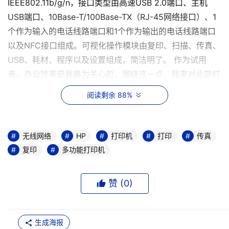
IEEE802.11b/g/n，接口类型由高速USB 2.0端口、主机
USB端口、10Base-T/100Base-TX（RJ-45网络接口）、1
个作为输入的电话线路端口和1个作为输出的电话线路端口
以及NFC接口组成。可视化操作模块由复印、扫描、传真、
USB、耗材、程序以及设置组成，简洁明了。 作为试用
者，办公效率是我最为关心的，围绕这一点，我来对此款打
印机进行三项基础评测：
无线网络连接速度
阅读剩余 88%
无线网络
HP
打印机
打印
传真
复印
多功能打印机
赞 (
0
)
生成海报