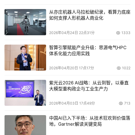
从亦庄机器人马拉松破纪录，看算力底座
如何支撑人形机器人商业化
2026年04月24日 22点31分
1333
智算引擎赋能产业升级：思源电气HPC
体系化能力应用实践
2026年04月20日 17点17分
1022
从WIFI Direct和链接速度的设置功能上体现了这款一体机
的精细设计
紫光云2026 AI战略：从云到智，以垂直
大模型重构政企与工业生产力
测试报告显示，断开总数为0，检测到15个WiFi信号且信号
强度为极佳，这表示，其无线网络搜索功能是没有问题的，
2026年04月03日 17点49分
713
而网络连接快慢与公司网络状态有直接联系。 此项评分：
10分（满分10分）
设备与电脑的连接速度
中国AI已入下半场：从技术狂欢到价值落
地，Gartner解读关键变局