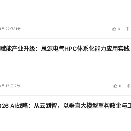
4日 22点31分
0
赋能产业升级：思源电气HPC体系化能力应用实践
0日 17点17分
0
026 AI战略：从云到智，以垂直大模型重构政企与