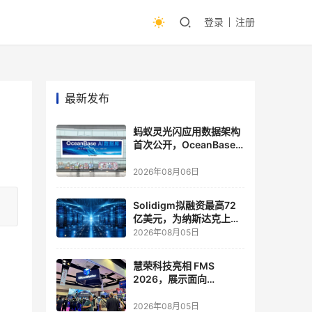
登录
注册
最新发布
蚂蚁灵光闪应用数据架构
首次公开，OceanBase
披露关键实践
2026年08月06日
Solidigm拟融资最高72
亿美元，为纳斯达克上市
做准备
2026年08月05日
慧荣科技亮相 FMS
2026，展示面向
Agentic AI 应用的新一代
存储方案
2026年08月05日