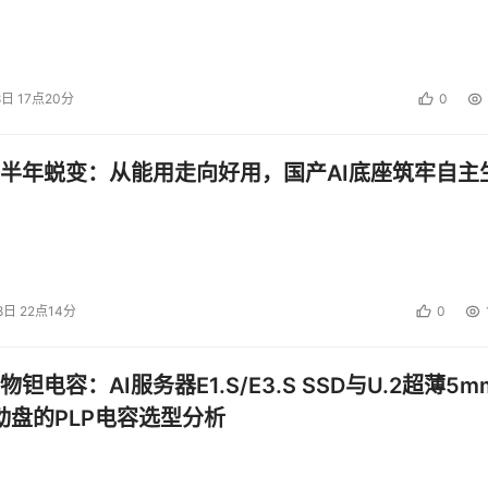
8日 17点20分
0
半年蜕变：从能用走向好用，国产AI底座筑牢自主
8日 22点14分
0
钽电容：AI服务器E1.S/E3.S SSD与U.2超薄5m
启动盘的PLP电容选型分析