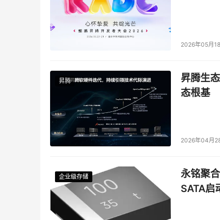
2026年05月1
昇腾生态
昇腾
态根基
2026年04月2
永铭聚合物
企业级存储
企业级存储
企业级存储
企业级存储
SATA