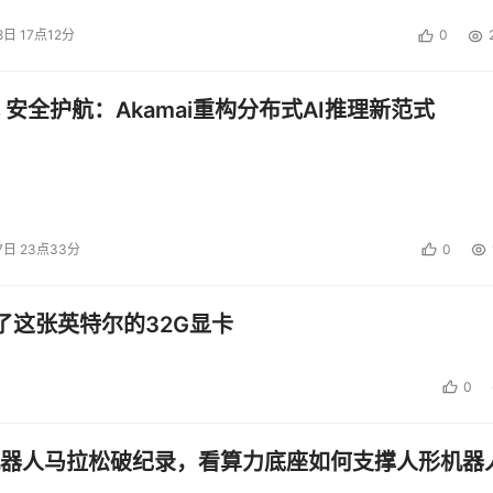
8日 17点12分
0
 安全护航：Akamai重构分布式AI推理新范式
7日 23点33分
0
了这张英特尔的32G显卡
0
器人马拉松破纪录，看算力底座如何支撑人形机器