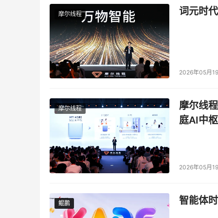
词元时代
摩尔线程
2026年05月1
摩尔线程
摩尔线程
庭AI中枢
2026年05月1
智能体时
鲲鹏
鲲鹏