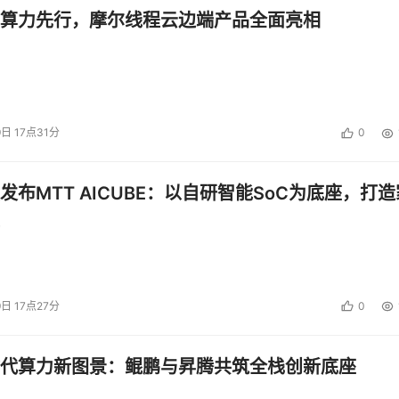
算力先行，摩尔线程云边端产品全面亮相
9日 17点31分
0
发布MTT AICUBE：以自研智能SoC为底座，打造
9日 17点27分
0
代算力新图景：鲲鹏与昇腾共筑全栈创新底座