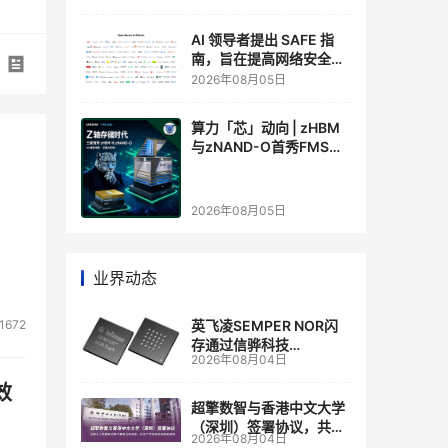
AI 领导者提出 SAFE 指
南，旨在提高网络安全透
明度
2026年08月05日
算力「芯」动向 | zHBM
与zNAND-O首秀FMS
2026 ：三星把HBM叠上
GPU头顶，内存战争换了
个维度，z轴算盘的魅力
2026年08月05日
在哪？
业界动态
英飞凌SEMPER NOR闪
1672
存通过信骅科技
2026年08月04日
AST2700 BMC认证，全
面强化其数据中心服务器
效
管理
超擎数智与香港中文大学
（深圳）签署协议，共建
2026年08月04日
人工智能和边缘计算联合