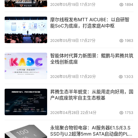
2026年05月19日 17点31分
1894
摩尔线程发布MTT AICUBE：以自研智
能SoC为底座，打造家庭AI中枢
2026年05月19日 17点27分
1963
智能体时代算力新图景：鲲鹏与昇腾共筑
全栈创新底座
2026年05月18日 17点20分
1303
昇腾生态半年蜕变：从能用走向好用，国
产AI底座筑牢自主生态根基
2026年04月28日 22点14分
1753
永铭聚合物钽电容：AI服务器E1.S/E3.S
SSD与U.2超薄5mm SATA启动盘的PLP