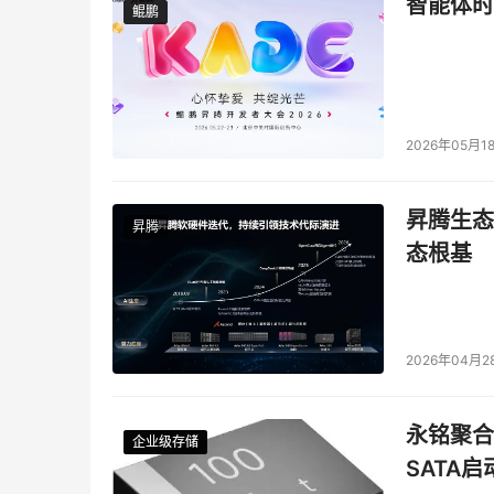
智能体时
鲲鹏
鲲鹏
2026年05月1
昇腾生态
昇腾
态根基
2026年04月2
永铭聚合物
企业级存储
企业级存储
企业级存储
企业级存储
SATA