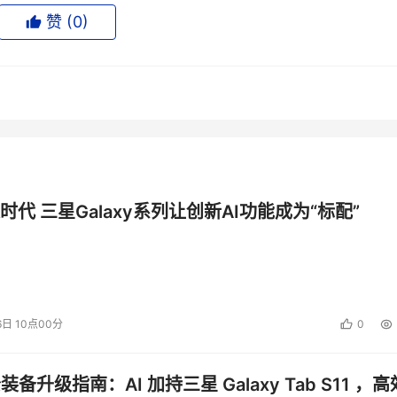
赞 (
0
)
尔系统级服务器平台，为“学科应用”网站提供了可靠、稳定、高速
大量迸发访问的同时，有效地保障了网站不间断运行。
投资建议。
时代 三星Galaxy系列让创新AI功能成为“标配”
6日 10点00分
0
公装备升级指南：AI 加持三星 Galaxy Tab S11 ，高