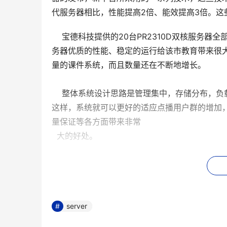
代服务器相比，性能提高2倍、能效提高3倍。
    宝德科技提供的20台PR2310D双核服
务器优质的性能、稳定的运行给该市教育带来很
量的课件系统，而且数量还在不断地增长。 
    整体系统设计思路是管理集中，存储分布
这样，系统就可以更好的适应点播用户群的增加
量保证等各方面带来非常
  大的好处。 
    系统设计的基本思想：在教委中心区放置
学生用户提供服务，用户在中心统一认证，而其他
    各地的服务器也都可以向整个中心地区及
server
布、自动分发以解决高并发流的要求。 