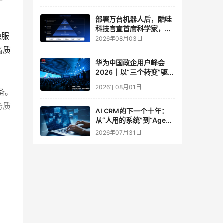
实验室
部署万台机器人后，酷哇
科技官宣首席科学家，要
德服
让世界模型交付生产力
2026年08月03日
高质
华为中国政企用户峰会
2026｜以“三个转变”驱动
服务体系全面升级
2026年08月01日
备。
务质
AI CRM的下一个十年：
从“人用的系统”到“Agent
调用的底座”
2026年07月31日
全市
分