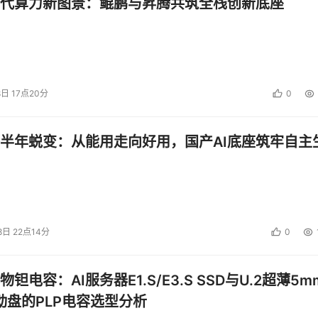
代算力新图景：鲲鹏与昇腾共筑全栈创新底座
8日 17点20分
0
半年蜕变：从能用走向好用，国产AI底座筑牢自主
8日 22点14分
0
钽电容：AI服务器E1.S/E3.S SSD与U.2超薄5m
启动盘的PLP电容选型分析