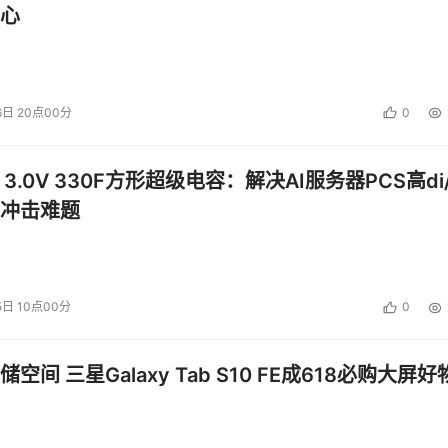
心
6日 20点00分
0
 3.0V 330F方形超级电容：解决AI服务器PCS高di/
冲击难题
5日 10点00分
0
空间 三星Galaxy Tab S10 FE成618必购大屏好