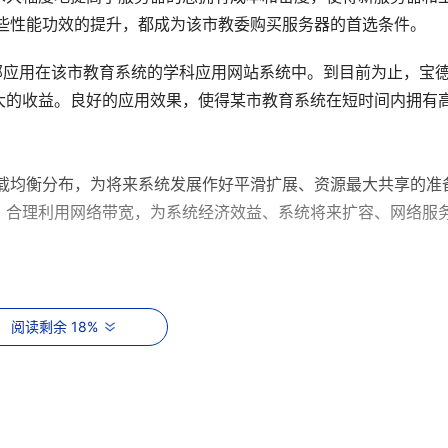
这些性能功效的提升，都成为该市教委购买服务器的首选条件。
务器全部应用在该市教育系统的学科应用网站系统中。到目前为止，宝
大的收益。良好的应用效果，使得某市教育系统在短时间内拥有
，负载均衡分布，为将来系统发展作好平滑扩展、资源最大共享的准
，合理利用网络带宽，为系统经济效益、系统将来扩容、网络服
核心服务器群组，由中心进行统一管理、统一计费，以统一的门户向
阅读剩余 18%
的媒体服务器分布放置在周边20所优质学校。 
其他周边地区的用户服务，各地服务器之间进行负载平衡，实现动态