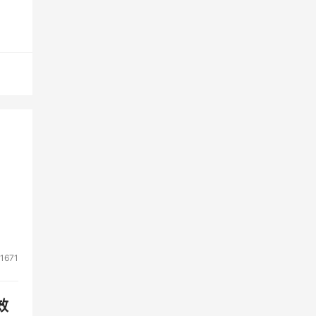
的运
1671
效