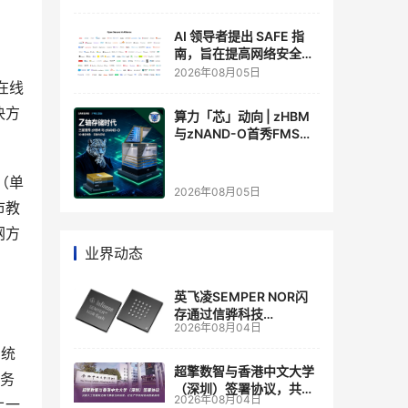
AI 领导者提出 SAFE 指
南，旨在提高网络安全透
明度
2026年08月05日
在线
决方
算力「芯」动向 | zHBM
与zNAND-O首秀FMS
2026 ：三星把HBM叠上
GPU头顶，内存战争换了
（单
个维度，z轴算盘的魅力
2026年08月05日
在哪？
市教
网方
业界动态
英飞凌SEMPER NOR闪
存通过信骅科技
2026年08月04日
AST2700 BMC认证，全
面强化其数据中心服务器
系统
管理
超擎数智与香港中文大学
服务
（深圳）签署协议，共建
2026年08月04日
上一
人工智能和边缘计算联合