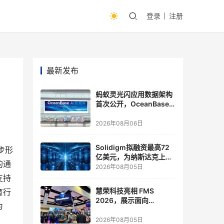
登录
注册
最新发布
蚂蚁灵光闪应用数据架构
首次公开，OceanBase
披露关键实践
2026年08月06日
Solidigm拟融资最高72
步形
亿美元，为纳斯达克上市
的通
做准备
2026年08月05日
支持
慧荣科技亮相 FMS
育行
2026，展示面向
为
Agentic AI 应用的新一代
存储方案
2026年08月05日